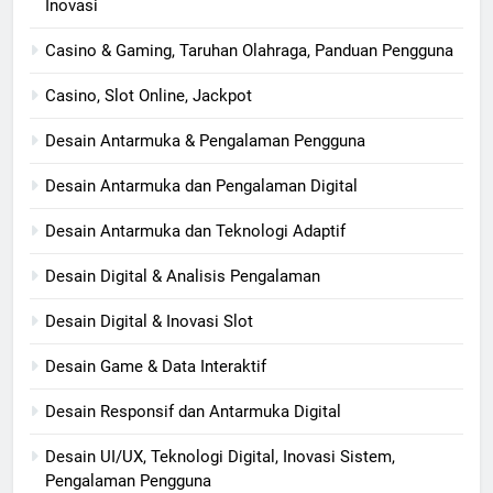
Inovasi
Casino & Gaming, Taruhan Olahraga, Panduan Pengguna
Casino, Slot Online, Jackpot
Desain Antarmuka & Pengalaman Pengguna
Desain Antarmuka dan Pengalaman Digital
Desain Antarmuka dan Teknologi Adaptif
Desain Digital & Analisis Pengalaman
Desain Digital & Inovasi Slot
Desain Game & Data Interaktif
Desain Responsif dan Antarmuka Digital
Desain UI/UX, Teknologi Digital, Inovasi Sistem,
Pengalaman Pengguna