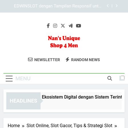
Skip
LEBAH4D dengan Tampilan Responsif untuk
to
Pengguna Modern
content
KAYA787 dengan Tampilan Modern dan Sistem
yang Adaptif untuk Pengalaman Digital Lebih
Terarah
LEBAH4D sebagai Ekosistem Digital dengan
Sistem Terintegrasi
EDWINSLOT dengan Tampilan Responsif untuk
Pengguna Modern
Nan's Unique
Dapatkan Produk Fashion Pria Terbaik
LEBAH4D dengan Tampilan Responsif untuk
NEWSLETTER
RANDOM NEWS
Pengguna Modern
Shop 4 Men
Di Nans Unique Shop 4 Men. Tampil
KAYA787 dengan Tampilan Modern dan Sistem
Stylish Dengan Koleksi Terbaru Kami.
yang Adaptif untuk Pengalaman Digital Lebih
MENU
Terarah
BAH4D sebagai Ekosistem Digital dengan Sistem Terintegrasi
HEADLINES
Weeks Ago
Home
Slot Online, Slot Gacor, Tips & Strategi Slot