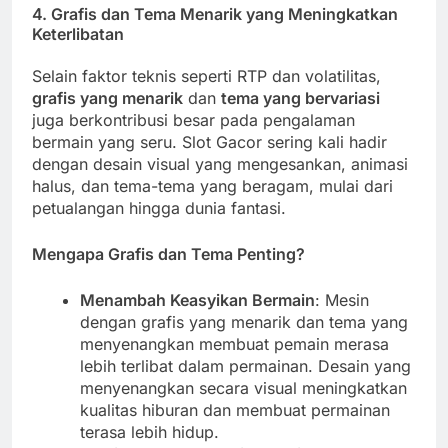
4.
Grafis dan Tema Menarik yang Meningkatkan
Keterlibatan
Selain faktor teknis seperti RTP dan volatilitas,
grafis yang menarik
dan
tema yang bervariasi
juga berkontribusi besar pada pengalaman
bermain yang seru. Slot Gacor sering kali hadir
dengan desain visual yang mengesankan, animasi
halus, dan tema-tema yang beragam, mulai dari
petualangan hingga dunia fantasi.
Mengapa Grafis dan Tema Penting?
Menambah Keasyikan Bermain
: Mesin
dengan grafis yang menarik dan tema yang
menyenangkan membuat pemain merasa
lebih terlibat dalam permainan. Desain yang
menyenangkan secara visual meningkatkan
kualitas hiburan dan membuat permainan
terasa lebih hidup.