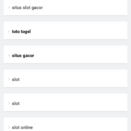
situs slot gacor
toto togel
situs gacor
slot
slot
slot online