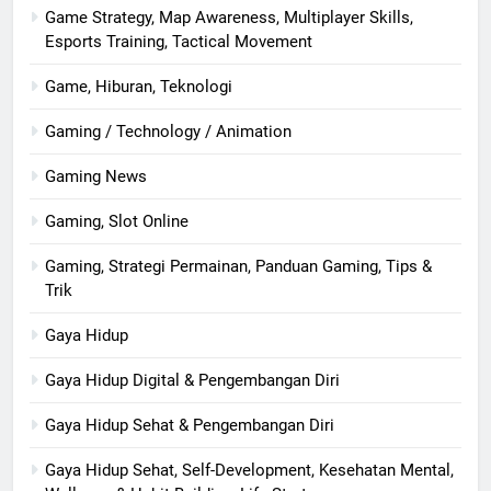
Game Strategy, Map Awareness, Multiplayer Skills,
Esports Training, Tactical Movement
Game, Hiburan, Teknologi
Gaming / Technology / Animation
Gaming News
Gaming, Slot Online
Gaming, Strategi Permainan, Panduan Gaming, Tips &
Trik
Gaya Hidup
Gaya Hidup Digital & Pengembangan Diri
Gaya Hidup Sehat & Pengembangan Diri
Gaya Hidup Sehat, Self-Development, Kesehatan Mental,