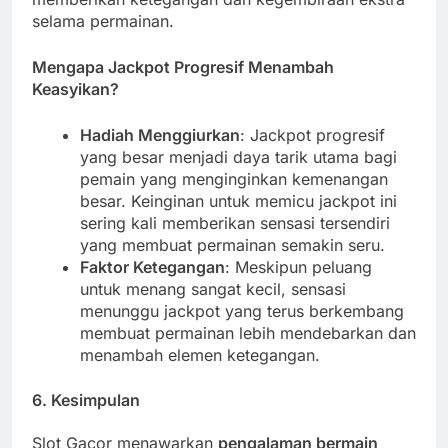
selama permainan.
Mengapa Jackpot Progresif Menambah
Keasyikan?
Hadiah Menggiurkan
: Jackpot progresif
yang besar menjadi daya tarik utama bagi
pemain yang menginginkan kemenangan
besar. Keinginan untuk memicu jackpot ini
sering kali memberikan sensasi tersendiri
yang membuat permainan semakin seru.
Faktor Ketegangan
: Meskipun peluang
untuk menang sangat kecil, sensasi
menunggu jackpot yang terus berkembang
membuat permainan lebih mendebarkan dan
menambah elemen ketegangan.
6.
Kesimpulan
Slot Gacor menawarkan
pengalaman bermain