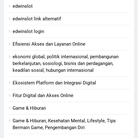
edwinslot
edwinslot link alternatif
edwinslot login
Efisiensi Akses dan Layanan Online
ekonomi global, politik internasional, pembangunan
berkelanjutan, sosiologi, bisnis dan perdagangan,
keadilan sosial, hubungan internasional
Ekosistem Platform dan Integrasi Digital
Fitur Digital dan Akses Online
Game & Hiburan
Game & Hiburan, Kesehatan Mental, Lifestyle, Tips
Bermain Game, Pengembangan Diri