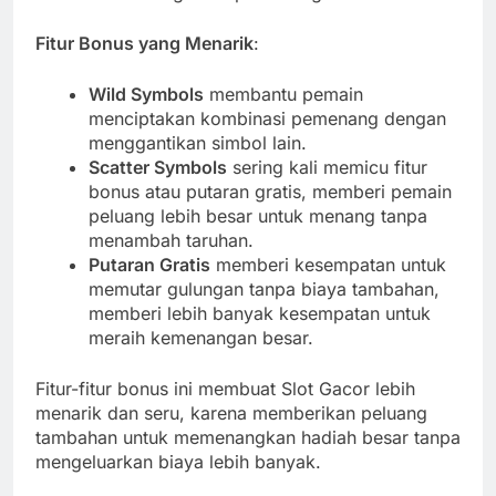
Fitur Bonus yang Menarik
:
Wild Symbols
membantu pemain
menciptakan kombinasi pemenang dengan
menggantikan simbol lain.
Scatter Symbols
sering kali memicu fitur
bonus atau putaran gratis, memberi pemain
peluang lebih besar untuk menang tanpa
menambah taruhan.
Putaran Gratis
memberi kesempatan untuk
memutar gulungan tanpa biaya tambahan,
memberi lebih banyak kesempatan untuk
meraih kemenangan besar.
Fitur-fitur bonus ini membuat Slot Gacor lebih
menarik dan seru, karena memberikan peluang
tambahan untuk memenangkan hadiah besar tanpa
mengeluarkan biaya lebih banyak.