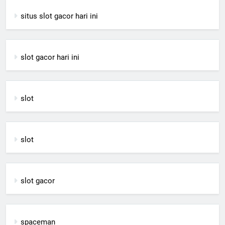
situs slot gacor hari ini
slot gacor hari ini
slot
slot
slot gacor
spaceman