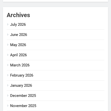
Archives
July 2026
June 2026
May 2026
April 2026
March 2026
February 2026
January 2026
December 2025
November 2025