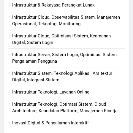
Infrastruktur & Rekayasa Perangkat Lunak
Infrastruktur Cloud, Observabilitas Sistem, Manajemen
Operasional, Teknologi Monitoring
Infrastruktur Cloud, Optimisasi Sistem, Keamanan
Digital, Sistem Login
Infrastruktur Server, Sistem Login, Optimisasi Sistem,
Pengalaman Pengguna
Infrastruktur Sistem, Teknologi Aplikasi, Arsitektur
Digital, Integrasi Sistem
Infrastruktur Teknologi, Layanan Online
Infrastruktur Teknologi, Optimasi Sistem, Cloud
Architecture, Keandalan Platform, Manajemen Kinerja
Inovasi Digital & Pengalaman Interaktif