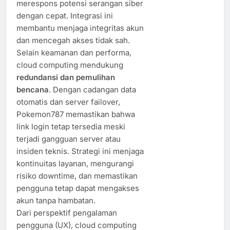
merespons potensi serangan siber
dengan cepat. Integrasi ini
membantu menjaga integritas akun
dan mencegah akses tidak sah.
Selain keamanan dan performa,
cloud computing mendukung
redundansi dan pemulihan
bencana
. Dengan cadangan data
otomatis dan server failover,
Pokemon787 memastikan bahwa
link login tetap tersedia meski
terjadi gangguan server atau
insiden teknis. Strategi ini menjaga
kontinuitas layanan, mengurangi
risiko downtime, dan memastikan
pengguna tetap dapat mengakses
akun tanpa hambatan.
Dari perspektif pengalaman
pengguna (UX), cloud computing