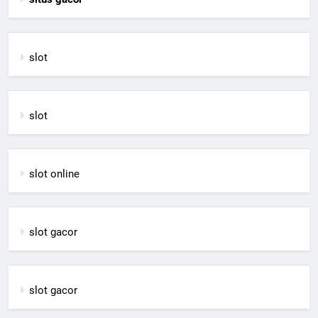
slot
slot
slot online
slot gacor
slot gacor