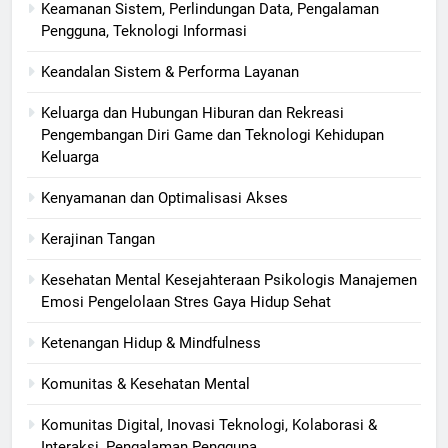
Keamanan Sistem, Perlindungan Data, Pengalaman
Pengguna, Teknologi Informasi
Keandalan Sistem & Performa Layanan
Keluarga dan Hubungan Hiburan dan Rekreasi
Pengembangan Diri Game dan Teknologi Kehidupan
Keluarga
Kenyamanan dan Optimalisasi Akses
Kerajinan Tangan
Kesehatan Mental Kesejahteraan Psikologis Manajemen
Emosi Pengelolaan Stres Gaya Hidup Sehat
Ketenangan Hidup & Mindfulness
Komunitas & Kesehatan Mental
Komunitas Digital, Inovasi Teknologi, Kolaborasi &
Interaksi, Pengalaman Pengguna