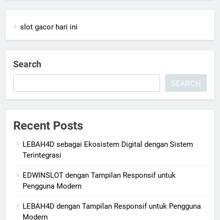
slot gacor hari ini
Search
SEARCH
Recent Posts
LEBAH4D sebagai Ekosistem Digital dengan Sistem
Terintegrasi
EDWINSLOT dengan Tampilan Responsif untuk
Pengguna Modern
LEBAH4D dengan Tampilan Responsif untuk Pengguna
Modern