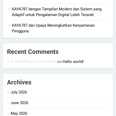
KAYA787 dengan Tampilan Modern dan Sistem yang
Adaptif untuk Pengalaman Digital Lebih Terarah
KAYA787 dan Upaya Meningkatkan Kenyamanan
Pengguna
Recent Comments
A WordPress Commenter
on
Hello world!
Archives
July 2026
June 2026
May 2026