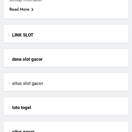
Read More
LINK SLOT
dana slot gacor
situs slot gacor
toto togel
situs gacor