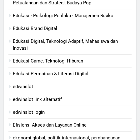
Petualangan dan Strategi, Budaya Pop
Edukasi · Psikologi Perilaku · Manajemen Risiko
Edukasi Brand Digital
Edukasi Digital, Teknologi Adaptif, Mahasiswa dan
Inovasi
Edukasi Game, Teknologi Hiburan
Edukasi Permainan & Literasi Digital
edwinslot
edwinslot link alternatif
edwinslot login
Efisiensi Akses dan Layanan Online
ekonomi global, politik internasional, pembangunan