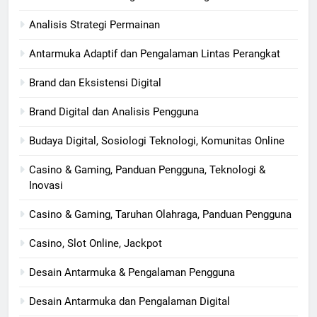
Analisis Strategi Permainan
Antarmuka Adaptif dan Pengalaman Lintas Perangkat
Brand dan Eksistensi Digital
Brand Digital dan Analisis Pengguna
Budaya Digital, Sosiologi Teknologi, Komunitas Online
Casino & Gaming, Panduan Pengguna, Teknologi &
Inovasi
Casino & Gaming, Taruhan Olahraga, Panduan Pengguna
Casino, Slot Online, Jackpot
Desain Antarmuka & Pengalaman Pengguna
Desain Antarmuka dan Pengalaman Digital