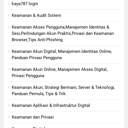
kaya787 login
Keamanan & Audit Sistem
Keamanan Akses Pengguna,Manajemen Identitas &
Sesi,Perlindungan Akun Praktis,Privasi dan Keamanan
Browser,Tips Anti-Phishing
Keamanan Akun Digital, Manajemen Identitas Online,
Panduan Privasi Pengguna
Keamanan Akun Online, Manajemen Akses Digital,
Privasi Pengguna
Keamanan Akun, Strategi Bermain, Server & Teknologi,
Panduan Pemula, Tips & Trik
Keamanan Aplikasi & Infrastruktur Digital
Keamanan dan Privasi