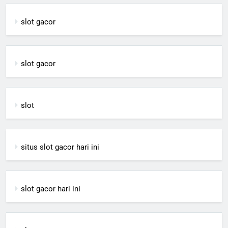
slot gacor
slot gacor
slot
situs slot gacor hari ini
slot gacor hari ini