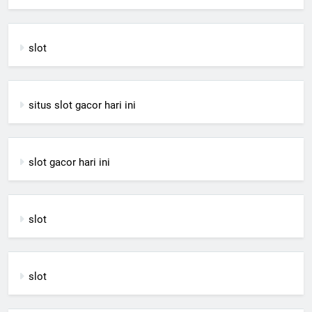
slot
situs slot gacor hari ini
slot gacor hari ini
slot
slot