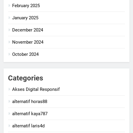
February 2025
January 2025
December 2024
November 2024
October 2024
Categories
Akses Digital Responsif
alternatif horas88
alternatif kaya787
alternatif laris4d