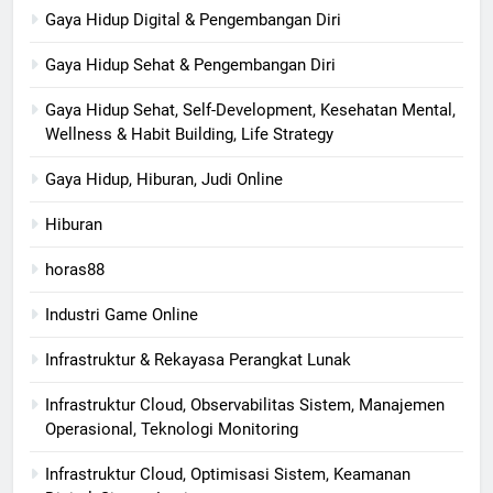
Gaya Hidup Digital & Pengembangan Diri
Gaya Hidup Sehat & Pengembangan Diri
Gaya Hidup Sehat, Self-Development, Kesehatan Mental,
Wellness & Habit Building, Life Strategy
Gaya Hidup, Hiburan, Judi Online
Hiburan
horas88
Industri Game Online
Infrastruktur & Rekayasa Perangkat Lunak
Infrastruktur Cloud, Observabilitas Sistem, Manajemen
Operasional, Teknologi Monitoring
Infrastruktur Cloud, Optimisasi Sistem, Keamanan