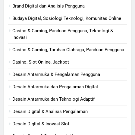
Brand Digital dan Analisis Pengguna
Budaya Digital, Sosiologi Teknologi, Komunitas Online
Casino & Gaming, Panduan Pengguna, Teknologi &
Inovasi
Casino & Gaming, Taruhan Olahraga, Panduan Pengguna
Casino, Slot Online, Jackpot
Desain Antarmuka & Pengalaman Pengguna
Desain Antarmuka dan Pengalaman Digital
Desain Antarmuka dan Teknologi Adaptif
Desain Digital & Analisis Pengalaman
Desain Digital & Inovasi Slot