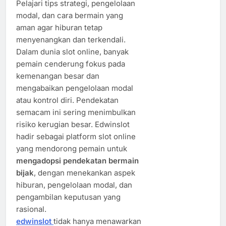
Pelajari tips strategi, pengelolaan
modal, dan cara bermain yang
aman agar hiburan tetap
menyenangkan dan terkendali.
Dalam dunia slot online, banyak
pemain cenderung fokus pada
kemenangan besar dan
mengabaikan pengelolaan modal
atau kontrol diri. Pendekatan
semacam ini sering menimbulkan
risiko kerugian besar. Edwinslot
hadir sebagai platform slot online
yang mendorong pemain untuk
mengadopsi pendekatan bermain
bijak
, dengan menekankan aspek
hiburan, pengelolaan modal, dan
pengambilan keputusan yang
rasional.
edwinslot
tidak hanya menawarkan