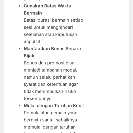
Gunakan Batas Waktu
Bermain
Batasi durasi bermain setiap
sesi untuk menghindari
kelelahan atau keputusan
impulsif.
Manfaatkan Bonus Secara
Bijak
Bonus dan promosi bisa
menjadi tambahan modal,
namun selalu perhatikan
syarat dan ketentuan agar
tidak menimbulkan risiko
tersembunyi.
Mulai dengan Taruhan Kecil
Pemula atau pemain yang
bermain santai sebaiknya
memulai dengan taruhan