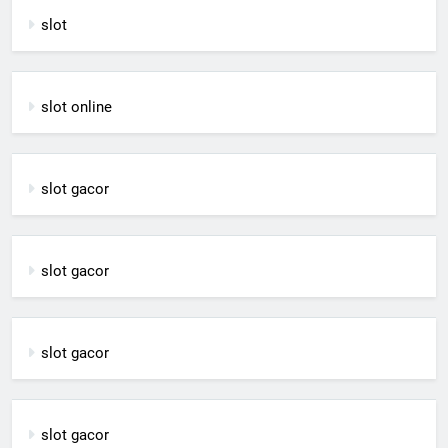
slot
slot online
slot gacor
slot gacor
slot gacor
slot gacor