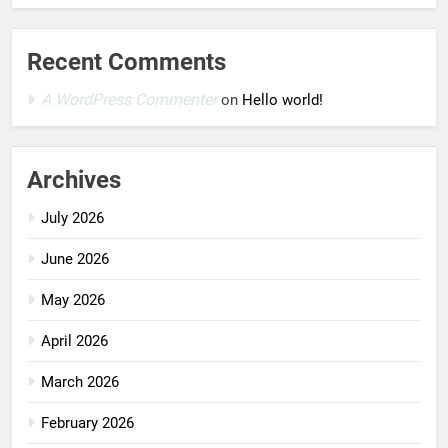
Recent Comments
A WordPress Commenter
on
Hello world!
Archives
July 2026
June 2026
May 2026
April 2026
March 2026
February 2026