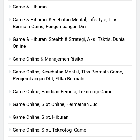
Game & Hiburan
Game & Hiburan, Kesehatan Mental, Lifestyle, Tips
Bermain Game, Pengembangan Diri
Game & Hiburan, Stealth & Strategi, Aksi Taktis, Dunia
Online
Game Online & Manajemen Risiko
Game Online, Kesehatan Mental, Tips Bermain Game,
Pengembangan Diri, Etika Bermain
Game Online, Panduan Pemula, Teknologi Game
Game Online, Slot Online, Permainan Judi
Game Online, Slot, Hiburan
Game Online, Slot, Teknologi Game