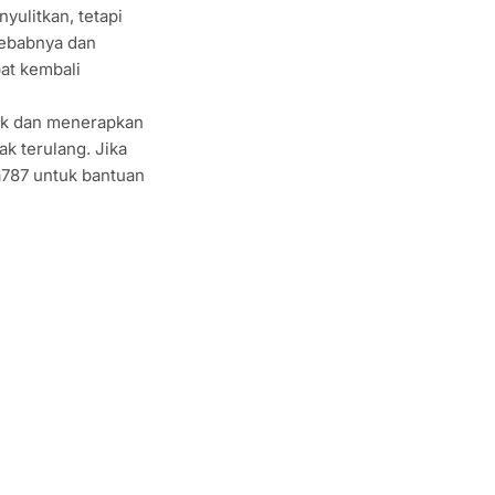
ulitkan, tetapi
ebabnya dan
at kembali
ak dan menerapkan
ak terulang. Jika
a787 untuk bantuan