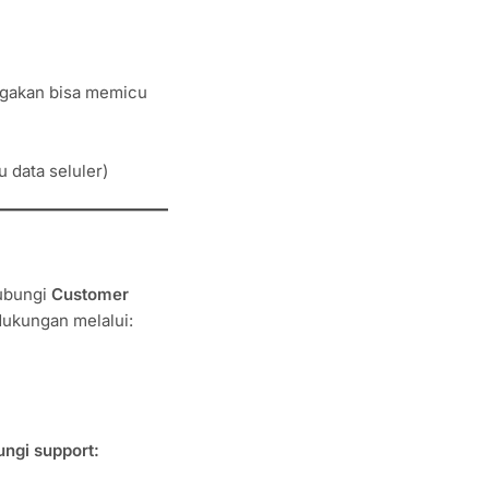
rigakan bisa memicu
u data seluler)
hubungi
Customer
ukungan melalui:
ngi support: