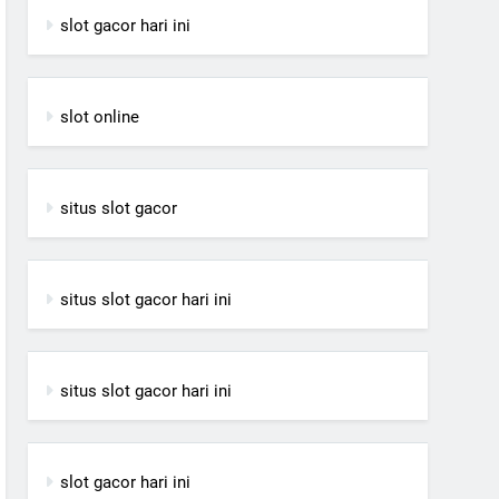
slot gacor hari ini
slot online
situs slot gacor
situs slot gacor hari ini
situs slot gacor hari ini
slot gacor hari ini