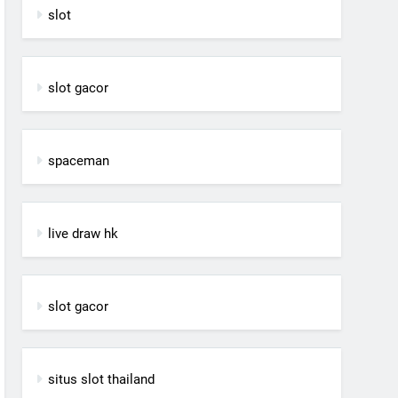
slot
slot gacor
spaceman
live draw hk
slot gacor
situs slot thailand