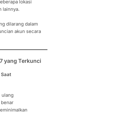
beberapa lokasi
 lainnya.
ng dilarang dalam
uncian akun secara
 yang Terkunci
 Saat
 ulang
 benar
meminimalkan