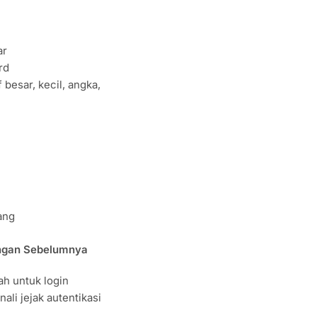
ar
rd
besar, kecil, angka,
ang
engan Sebelumnya
ah untuk login
ali jejak autentikasi