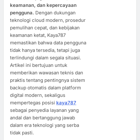
keamanan, dan kepercayaan
pengguna.
Dengan dukungan
teknologi cloud modern, prosedur
pemulihan cepat, dan kebijakan
keamanan ketat, Kaya787
memastikan bahwa data pengguna
tidak hanya tersedia, tetapi juga
terlindungi dalam segala situasi.
Artikel ini bertujuan untuk
memberikan wawasan teknis dan
praktis tentang pentingnya sistem
backup otomatis dalam platform
digital modern, sekaligus
mempertegas posisi
kaya787
sebagai penyedia layanan yang
andal dan bertanggung jawab
dalam era teknologi yang serba
tidak pasti.