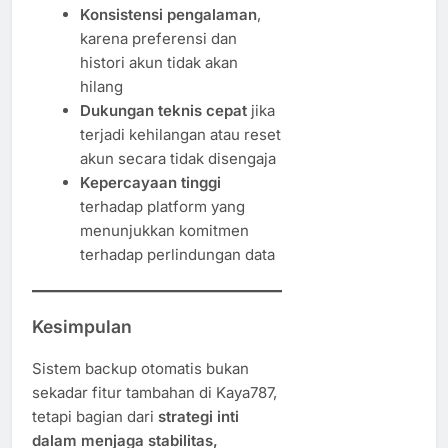
Konsistensi pengalaman
,
karena preferensi dan
histori akun tidak akan
hilang
Dukungan teknis cepat
jika
terjadi kehilangan atau reset
akun secara tidak disengaja
Kepercayaan tinggi
terhadap platform yang
menunjukkan komitmen
terhadap perlindungan data
Kesimpulan
Sistem backup otomatis bukan
sekadar fitur tambahan di Kaya787,
tetapi bagian dari
strategi inti
dalam menjaga stabilitas,