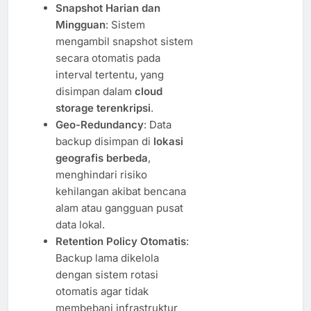
Snapshot Harian dan
Mingguan
: Sistem
mengambil snapshot sistem
secara otomatis pada
interval tertentu, yang
disimpan dalam
cloud
storage terenkripsi
.
Geo-Redundancy
: Data
backup disimpan di
lokasi
geografis berbeda
,
menghindari risiko
kehilangan akibat bencana
alam atau gangguan pusat
data lokal.
Retention Policy Otomatis
:
Backup lama dikelola
dengan sistem rotasi
otomatis agar tidak
membebani infrastruktur