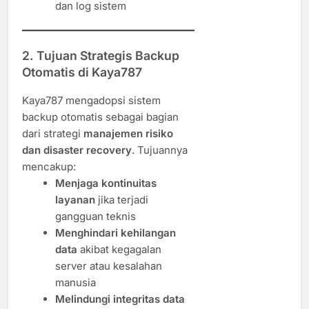
dan log sistem
2. Tujuan Strategis Backup
Otomatis di Kaya787
Kaya787 mengadopsi sistem
backup otomatis sebagai bagian
dari strategi
manajemen risiko
dan disaster recovery
. Tujuannya
mencakup:
Menjaga kontinuitas
layanan
jika terjadi
gangguan teknis
Menghindari kehilangan
data
akibat kegagalan
server atau kesalahan
manusia
Melindungi integritas data