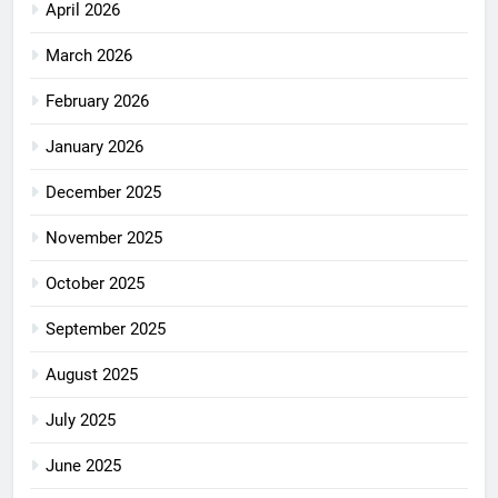
April 2026
March 2026
February 2026
January 2026
December 2025
November 2025
October 2025
September 2025
August 2025
July 2025
June 2025