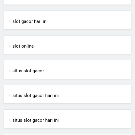
slot gacor hari ini
slot online
situs slot gacor
situs slot gacor hari ini
situs slot gacor hari ini