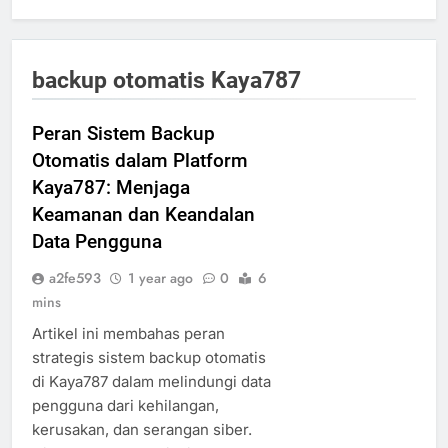
backup otomatis Kaya787
Peran Sistem Backup
Otomatis dalam Platform
Kaya787: Menjaga
Keamanan dan Keandalan
Data Pengguna
a2fe593
1 year ago
0
6
mins
Artikel ini membahas peran
strategis sistem backup otomatis
di Kaya787 dalam melindungi data
pengguna dari kehilangan,
kerusakan, dan serangan siber.