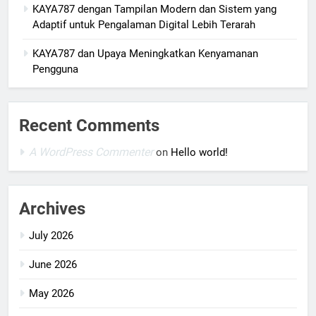
KAYA787 dengan Tampilan Modern dan Sistem yang
Adaptif untuk Pengalaman Digital Lebih Terarah
KAYA787 dan Upaya Meningkatkan Kenyamanan
Pengguna
Recent Comments
A WordPress Commenter
on
Hello world!
Archives
July 2026
June 2026
May 2026