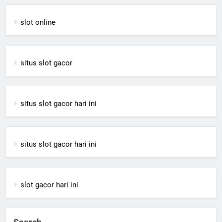
slot online
situs slot gacor
situs slot gacor hari ini
situs slot gacor hari ini
slot gacor hari ini