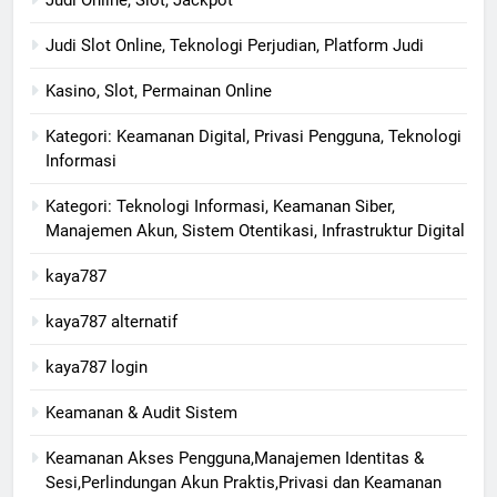
Judi Slot Online, Teknologi Perjudian, Platform Judi
Kasino, Slot, Permainan Online
Kategori: Keamanan Digital, Privasi Pengguna, Teknologi
Informasi
Kategori: Teknologi Informasi, Keamanan Siber,
Manajemen Akun, Sistem Otentikasi, Infrastruktur Digital
kaya787
kaya787 alternatif
kaya787 login
Keamanan & Audit Sistem
Keamanan Akses Pengguna,Manajemen Identitas &
Sesi,Perlindungan Akun Praktis,Privasi dan Keamanan