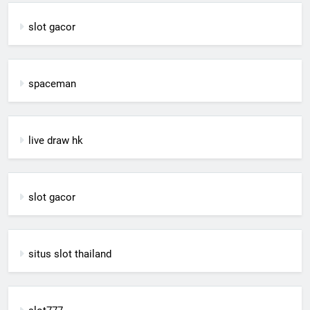
slot gacor
spaceman
live draw hk
slot gacor
situs slot thailand