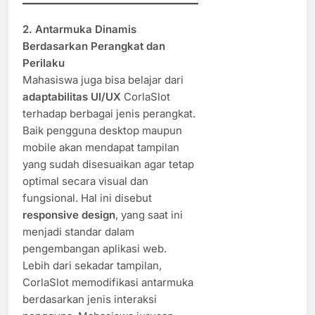
2. Antarmuka Dinamis
Berdasarkan Perangkat dan
Perilaku
Mahasiswa juga bisa belajar dari
adaptabilitas UI/UX
CorlaSlot
terhadap berbagai jenis perangkat.
Baik pengguna desktop maupun
mobile akan mendapat tampilan
yang sudah disesuaikan agar tetap
optimal secara visual dan
fungsional. Hal ini disebut
responsive design
, yang saat ini
menjadi standar dalam
pengembangan aplikasi web.
Lebih dari sekadar tampilan,
CorlaSlot memodifikasi antarmuka
berdasarkan jenis interaksi