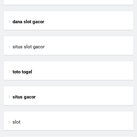
dana slot gacor
situs slot gacor
toto togel
situs gacor
slot