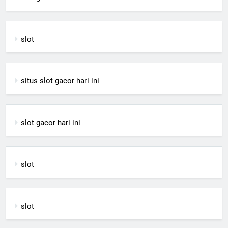
slot
situs slot gacor hari ini
slot gacor hari ini
slot
slot