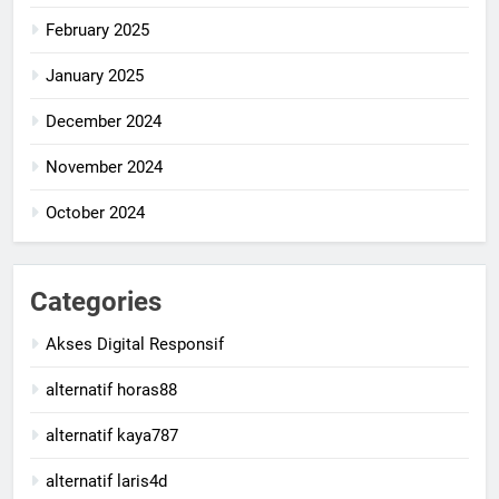
February 2025
January 2025
December 2024
November 2024
October 2024
Categories
Akses Digital Responsif
alternatif horas88
alternatif kaya787
alternatif laris4d