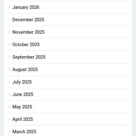
January 2026
December 2025
November 2025
October 2025
September 2025
August 2025
July 2025
June 2025
May 2025
April 2025
March 2025