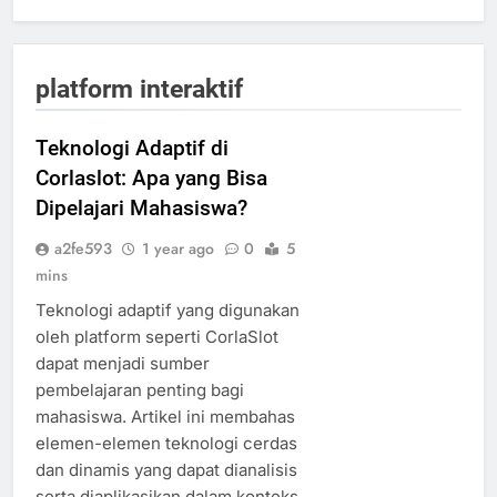
platform interaktif
Teknologi Adaptif di
Corlaslot: Apa yang Bisa
Dipelajari Mahasiswa?
a2fe593
1 year ago
0
5
mins
Teknologi adaptif yang digunakan
oleh platform seperti CorlaSlot
dapat menjadi sumber
pembelajaran penting bagi
mahasiswa. Artikel ini membahas
elemen-elemen teknologi cerdas
dan dinamis yang dapat dianalisis
serta diaplikasikan dalam konteks