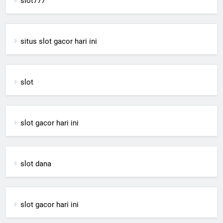
slot777
situs slot gacor hari ini
slot
slot gacor hari ini
slot dana
slot gacor hari ini