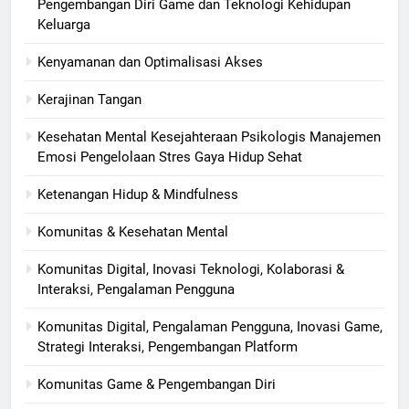
Pengembangan Diri Game dan Teknologi Kehidupan
Keluarga
Kenyamanan dan Optimalisasi Akses
Kerajinan Tangan
Kesehatan Mental Kesejahteraan Psikologis Manajemen
Emosi Pengelolaan Stres Gaya Hidup Sehat
Ketenangan Hidup & Mindfulness
Komunitas & Kesehatan Mental
Komunitas Digital, Inovasi Teknologi, Kolaborasi &
Interaksi, Pengalaman Pengguna
Komunitas Digital, Pengalaman Pengguna, Inovasi Game,
Strategi Interaksi, Pengembangan Platform
Komunitas Game & Pengembangan Diri