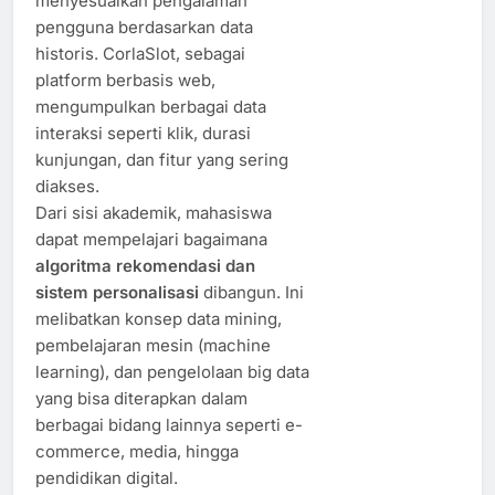
menyesuaikan pengalaman
pengguna berdasarkan data
historis. CorlaSlot, sebagai
platform berbasis web,
mengumpulkan berbagai data
interaksi seperti klik, durasi
kunjungan, dan fitur yang sering
diakses.
Dari sisi akademik, mahasiswa
dapat mempelajari bagaimana
algoritma rekomendasi dan
sistem personalisasi
dibangun. Ini
melibatkan konsep data mining,
pembelajaran mesin (machine
learning), dan pengelolaan big data
yang bisa diterapkan dalam
berbagai bidang lainnya seperti e-
commerce, media, hingga
pendidikan digital.