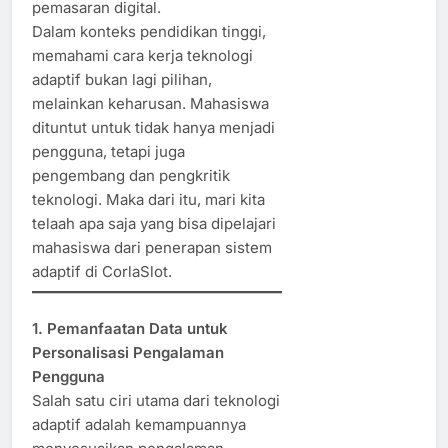
pemasaran digital.
Dalam konteks pendidikan tinggi,
memahami cara kerja teknologi
adaptif bukan lagi pilihan,
melainkan keharusan. Mahasiswa
dituntut untuk tidak hanya menjadi
pengguna, tetapi juga
pengembang dan pengkritik
teknologi. Maka dari itu, mari kita
telaah apa saja yang bisa dipelajari
mahasiswa dari penerapan sistem
adaptif di CorlaSlot.
1. Pemanfaatan Data untuk
Personalisasi Pengalaman
Pengguna
Salah satu ciri utama dari teknologi
adaptif adalah kemampuannya