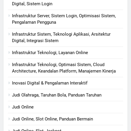
Digital, Sistem Login
Infrastruktur Server, Sistem Login, Optimisasi Sistem,
Pengalaman Pengguna
Infrastruktur Sistem, Teknologi Aplikasi, Arsitektur
Digital, Integrasi Sistem
Infrastruktur Teknologi, Layanan Online
Infrastruktur Teknologi, Optimasi Sistem, Cloud
Architecture, Keandalan Platform, Manajemen Kinerja
Inovasi Digital & Pengalaman Interaktif
Judi Olahraga, Taruhan Bola, Panduan Taruhan
Judi Online
Judi Online, Slot Online, Panduan Bermain
Judi Online, Slot, Jackpot