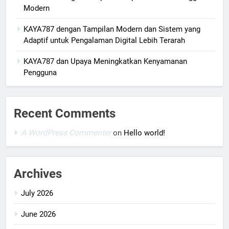
Modern
KAYA787 dengan Tampilan Modern dan Sistem yang
Adaptif untuk Pengalaman Digital Lebih Terarah
KAYA787 dan Upaya Meningkatkan Kenyamanan
Pengguna
Recent Comments
A WordPress Commenter
on
Hello world!
Archives
July 2026
June 2026