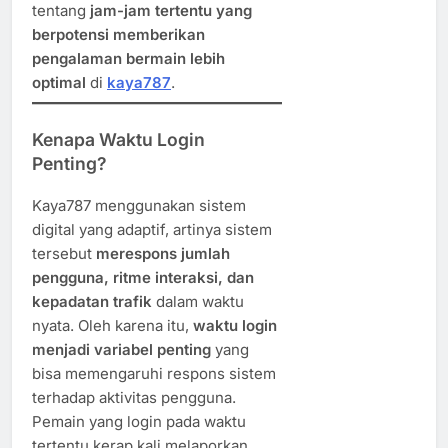
tentang
jam-jam tertentu yang
berpotensi memberikan
pengalaman bermain lebih
optimal
di
kaya787
.
Kenapa Waktu Login
Penting?
Kaya787 menggunakan sistem
digital yang adaptif, artinya sistem
tersebut
merespons jumlah
pengguna, ritme interaksi, dan
kepadatan trafik
dalam waktu
nyata. Oleh karena itu,
waktu login
menjadi variabel penting
yang
bisa memengaruhi respons sistem
terhadap aktivitas pengguna.
Pemain yang login pada waktu
tertentu kerap kali melaporkan