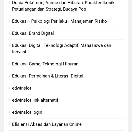
Dunia Pokémon, Anime dan Hiburan, Karakter Ikonik,
Petualangan dan Strategi, Budaya Pop
Edukasi · Psikologi Perilaku · Manajemen Risiko
Edukasi Brand Digital
Edukasi Digital, Teknologi Adaptif, Mahasiswa dan
Inovasi
Edukasi Game, Teknologi Hiburan
Edukasi Permainan & Literasi Digital
edwinslot
edwinslot link alternatif
edwinslot login
Efisiensi Akses dan Layanan Online