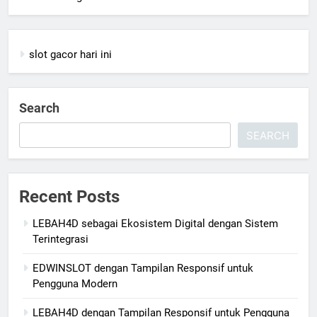
slot gacor hari ini
Search
SEARCH
Recent Posts
LEBAH4D sebagai Ekosistem Digital dengan Sistem
Terintegrasi
EDWINSLOT dengan Tampilan Responsif untuk
Pengguna Modern
LEBAH4D dengan Tampilan Responsif untuk Pengguna