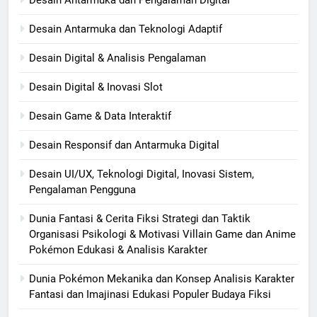
Desain Antarmuka dan Teknologi Adaptif
Desain Digital & Analisis Pengalaman
Desain Digital & Inovasi Slot
Desain Game & Data Interaktif
Desain Responsif dan Antarmuka Digital
Desain UI/UX, Teknologi Digital, Inovasi Sistem,
Pengalaman Pengguna
Dunia Fantasi & Cerita Fiksi Strategi dan Taktik
Organisasi Psikologi & Motivasi Villain Game dan Anime
Pokémon Edukasi & Analisis Karakter
Dunia Pokémon Mekanika dan Konsep Analisis Karakter
Fantasi dan Imajinasi Edukasi Populer Budaya Fiksi