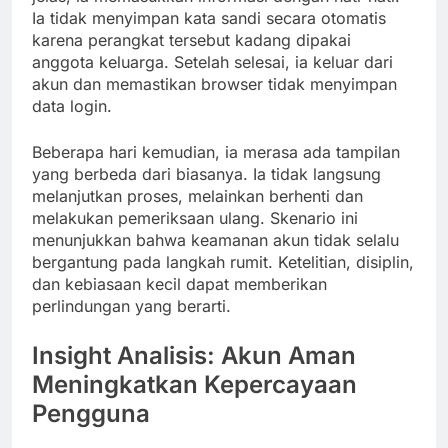
Ia tidak menyimpan kata sandi secara otomatis
karena perangkat tersebut kadang dipakai
anggota keluarga. Setelah selesai, ia keluar dari
akun dan memastikan browser tidak menyimpan
data login.
Beberapa hari kemudian, ia merasa ada tampilan
yang berbeda dari biasanya. Ia tidak langsung
melanjutkan proses, melainkan berhenti dan
melakukan pemeriksaan ulang. Skenario ini
menunjukkan bahwa keamanan akun tidak selalu
bergantung pada langkah rumit. Ketelitian, disiplin,
dan kebiasaan kecil dapat memberikan
perlindungan yang berarti.
Insight Analisis: Akun Aman
Meningkatkan Kepercayaan
Pengguna