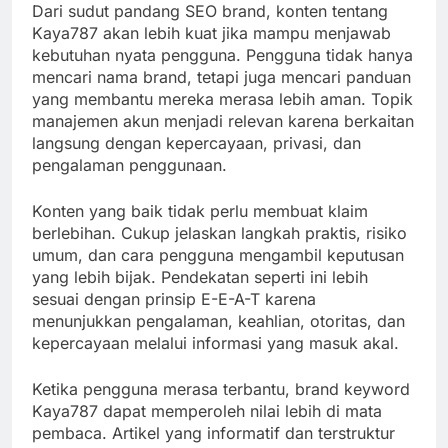
Dari sudut pandang SEO brand, konten tentang
Kaya787 akan lebih kuat jika mampu menjawab
kebutuhan nyata pengguna. Pengguna tidak hanya
mencari nama brand, tetapi juga mencari panduan
yang membantu mereka merasa lebih aman. Topik
manajemen akun menjadi relevan karena berkaitan
langsung dengan kepercayaan, privasi, dan
pengalaman penggunaan.
Konten yang baik tidak perlu membuat klaim
berlebihan. Cukup jelaskan langkah praktis, risiko
umum, dan cara pengguna mengambil keputusan
yang lebih bijak. Pendekatan seperti ini lebih
sesuai dengan prinsip E-E-A-T karena
menunjukkan pengalaman, keahlian, otoritas, dan
kepercayaan melalui informasi yang masuk akal.
Ketika pengguna merasa terbantu, brand keyword
Kaya787 dapat memperoleh nilai lebih di mata
pembaca. Artikel yang informatif dan terstruktur