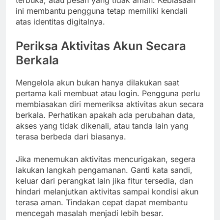
terbuka, atau pesan yang tidak aman. Kebiasaan
ini membantu pengguna tetap memiliki kendali
atas identitas digitalnya.
Periksa Aktivitas Akun Secara
Berkala
Mengelola akun bukan hanya dilakukan saat
pertama kali membuat atau login. Pengguna perlu
membiasakan diri memeriksa aktivitas akun secara
berkala. Perhatikan apakah ada perubahan data,
akses yang tidak dikenali, atau tanda lain yang
terasa berbeda dari biasanya.
Jika menemukan aktivitas mencurigakan, segera
lakukan langkah pengamanan. Ganti kata sandi,
keluar dari perangkat lain jika fitur tersedia, dan
hindari melanjutkan aktivitas sampai kondisi akun
terasa aman. Tindakan cepat dapat membantu
mencegah masalah menjadi lebih besar.