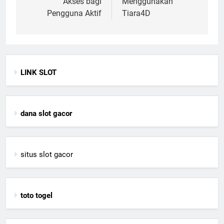
Akses bagi
Menggunakan
Pengguna Aktif
Tiara4D
LINK SLOT
dana slot gacor
situs slot gacor
toto togel