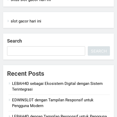
slot gacor hari ini
Search
SEARCH
Recent Posts
LEBAH4D sebagai Ekosistem Digital dengan Sistem
Terintegrasi
EDWINSLOT dengan Tampilan Responsif untuk
Pengguna Modern
LEBAH4D dengan Tampilan Responsif untuk Pengguna