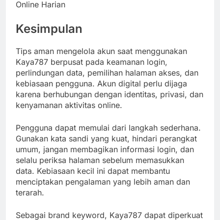
Online Harian
Kesimpulan
Tips aman mengelola akun saat menggunakan
Kaya787 berpusat pada keamanan login,
perlindungan data, pemilihan halaman akses, dan
kebiasaan pengguna. Akun digital perlu dijaga
karena berhubungan dengan identitas, privasi, dan
kenyamanan aktivitas online.
Pengguna dapat memulai dari langkah sederhana.
Gunakan kata sandi yang kuat, hindari perangkat
umum, jangan membagikan informasi login, dan
selalu periksa halaman sebelum memasukkan
data. Kebiasaan kecil ini dapat membantu
menciptakan pengalaman yang lebih aman dan
terarah.
Sebagai brand keyword, Kaya787 dapat diperkuat