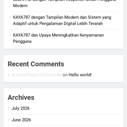
Modern
KAYA787 dengan Tampilan Modern dan Sistem yang
Adaptif untuk Pengalaman Digital Lebih Terarah
KAYA787 dan Upaya Meningkatkan Kenyamanan
Pengguna
Recent Comments
A WordPress Commenter
on
Hello world!
Archives
July 2026
June 2026