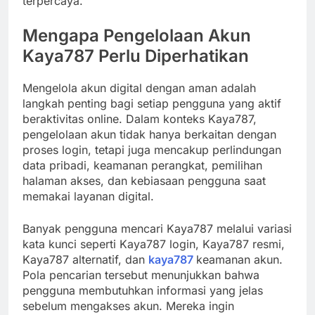
terpercaya.
Mengapa Pengelolaan Akun
Kaya787 Perlu Diperhatikan
Mengelola akun digital dengan aman adalah
langkah penting bagi setiap pengguna yang aktif
beraktivitas online. Dalam konteks Kaya787,
pengelolaan akun tidak hanya berkaitan dengan
proses login, tetapi juga mencakup perlindungan
data pribadi, keamanan perangkat, pemilihan
halaman akses, dan kebiasaan pengguna saat
memakai layanan digital.
Banyak pengguna mencari Kaya787 melalui variasi
kata kunci seperti Kaya787 login, Kaya787 resmi,
Kaya787 alternatif, dan
kaya787
keamanan akun.
Pola pencarian tersebut menunjukkan bahwa
pengguna membutuhkan informasi yang jelas
sebelum mengakses akun. Mereka ingin