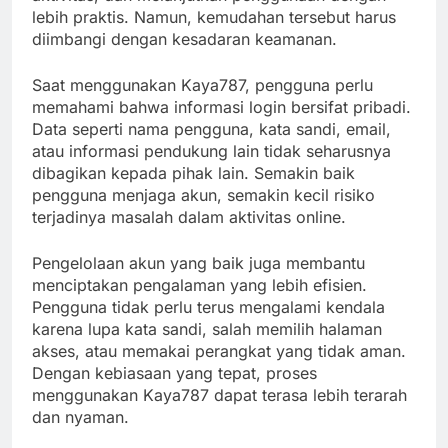
lebih praktis. Namun, kemudahan tersebut harus
diimbangi dengan kesadaran keamanan.
Saat menggunakan Kaya787, pengguna perlu
memahami bahwa informasi login bersifat pribadi.
Data seperti nama pengguna, kata sandi, email,
atau informasi pendukung lain tidak seharusnya
dibagikan kepada pihak lain. Semakin baik
pengguna menjaga akun, semakin kecil risiko
terjadinya masalah dalam aktivitas online.
Pengelolaan akun yang baik juga membantu
menciptakan pengalaman yang lebih efisien.
Pengguna tidak perlu terus mengalami kendala
karena lupa kata sandi, salah memilih halaman
akses, atau memakai perangkat yang tidak aman.
Dengan kebiasaan yang tepat, proses
menggunakan Kaya787 dapat terasa lebih terarah
dan nyaman.