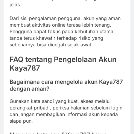
jelas.
Dari sisi pengalaman pengguna, akun yang aman
membuat aktivitas online terasa lebih tenang.
Pengguna dapat fokus pada kebutuhan utama
tanpa terus khawatir terhadap risiko yang
sebenarnya bisa dicegah sejak awal.
FAQ tentang Pengelolaan Akun
Kaya787
Bagaimana cara mengelola akun Kaya787
dengan aman?
Gunakan kata sandi yang kuat, akses melalui
perangkat pribadi, periksa halaman sebelum login,
dan jangan membagikan informasi akun kepada
siapa pun.