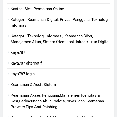
Kasino, Slot, Permainan Online
Kategori: Keamanan Digital, Privasi Pengguna, Teknologi
Informasi
Kategori: Teknologi Informasi, Keamanan Siber,
Manajemen Akun, Sistem Otentikasi, Infrastruktur Digital
kaya787
kaya787 alternatif
kaya787 login
Keamanan & Audit Sistem
Keamanan Akses Pengguna,Manajemen Identitas &
Sesi,Perlindungan Akun Praktis,Privasi dan Keamanan
Browser,Tips Anti-Phishing