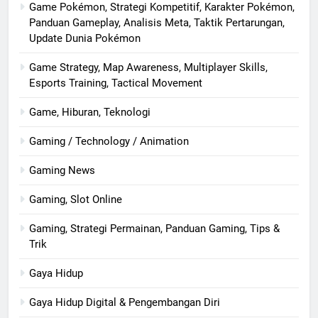
Game Pokémon, Strategi Kompetitif, Karakter Pokémon,
Panduan Gameplay, Analisis Meta, Taktik Pertarungan,
Update Dunia Pokémon
Game Strategy, Map Awareness, Multiplayer Skills,
Esports Training, Tactical Movement
Game, Hiburan, Teknologi
Gaming / Technology / Animation
Gaming News
Gaming, Slot Online
Gaming, Strategi Permainan, Panduan Gaming, Tips &
Trik
Gaya Hidup
Gaya Hidup Digital & Pengembangan Diri