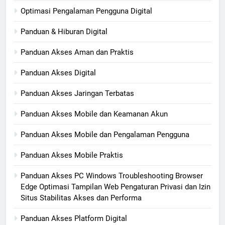
Optimasi Pengalaman Pengguna Digital
Panduan & Hiburan Digital
Panduan Akses Aman dan Praktis
Panduan Akses Digital
Panduan Akses Jaringan Terbatas
Panduan Akses Mobile dan Keamanan Akun
Panduan Akses Mobile dan Pengalaman Pengguna
Panduan Akses Mobile Praktis
Panduan Akses PC Windows Troubleshooting Browser
Edge Optimasi Tampilan Web Pengaturan Privasi dan Izin
Situs Stabilitas Akses dan Performa
Panduan Akses Platform Digital