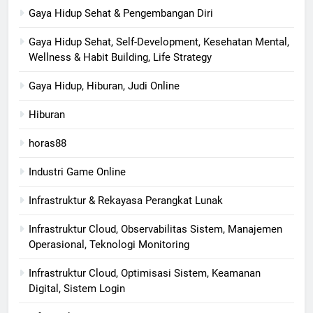
Gaya Hidup Sehat & Pengembangan Diri
Gaya Hidup Sehat, Self-Development, Kesehatan Mental,
Wellness & Habit Building, Life Strategy
Gaya Hidup, Hiburan, Judi Online
Hiburan
horas88
Industri Game Online
Infrastruktur & Rekayasa Perangkat Lunak
Infrastruktur Cloud, Observabilitas Sistem, Manajemen
Operasional, Teknologi Monitoring
Infrastruktur Cloud, Optimisasi Sistem, Keamanan
Digital, Sistem Login