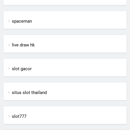
spaceman
live draw hk
slot gacor
situs slot thailand
slot777