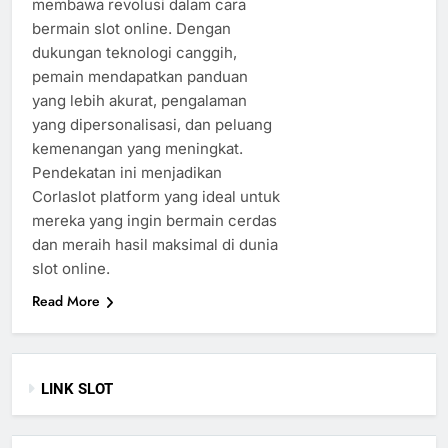
membawa revolusi dalam cara
bermain slot online. Dengan
dukungan teknologi canggih,
pemain mendapatkan panduan
yang lebih akurat, pengalaman
yang dipersonalisasi, dan peluang
kemenangan yang meningkat.
Pendekatan ini menjadikan
Corlaslot platform yang ideal untuk
mereka yang ingin bermain cerdas
dan meraih hasil maksimal di dunia
slot online.
Read More
LINK SLOT