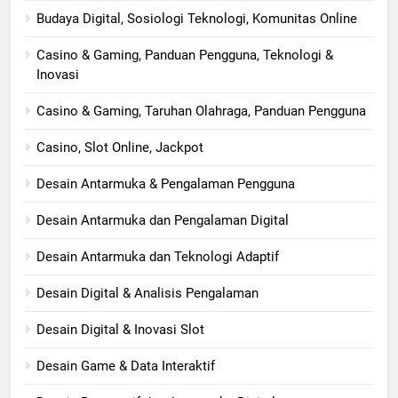
Budaya Digital, Sosiologi Teknologi, Komunitas Online
Casino & Gaming, Panduan Pengguna, Teknologi &
Inovasi
Casino & Gaming, Taruhan Olahraga, Panduan Pengguna
Casino, Slot Online, Jackpot
Desain Antarmuka & Pengalaman Pengguna
Desain Antarmuka dan Pengalaman Digital
Desain Antarmuka dan Teknologi Adaptif
Desain Digital & Analisis Pengalaman
Desain Digital & Inovasi Slot
Desain Game & Data Interaktif