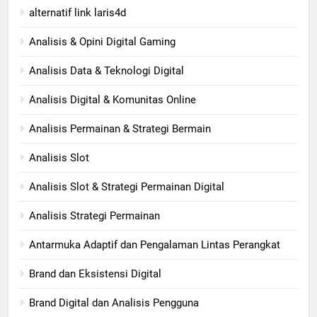
alternatif link laris4d
Analisis & Opini Digital Gaming
Analisis Data & Teknologi Digital
Analisis Digital & Komunitas Online
Analisis Permainan & Strategi Bermain
Analisis Slot
Analisis Slot & Strategi Permainan Digital
Analisis Strategi Permainan
Antarmuka Adaptif dan Pengalaman Lintas Perangkat
Brand dan Eksistensi Digital
Brand Digital dan Analisis Pengguna