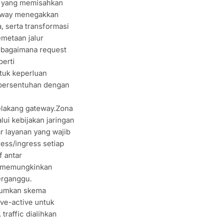
a yang memisahkan
ateway menegakkan
a, serta transformasi
metaan jalur
 “bagaimana request
perti
tuk keperluan
h bersentuhan dengan
belakang gateway.Zona
lui kebijakan jaringan
ar layanan yang wajib
ess/ingress setiap
f antar
g memungkinkan
erganggu.
ntumkan skema
ive-active untuk
traffic dialihkan