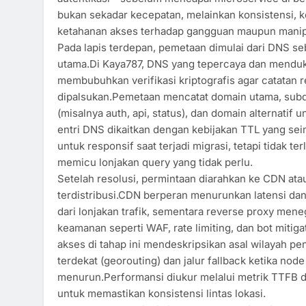
bukan sekadar kecepatan, melainkan konsistensi, k
ketahanan akses terhadap gangguan maupun manipu
Pada lapis terdepan, pemetaan dimulai dari DNS se
utama.Di Kaya787, DNS yang tepercaya dan mend
membubuhkan verifikasi kriptografis agar catatan r
dipalsukan.Pemetaan mencatat domain utama, sub
(misalnya auth, api, status), dan domain alternatif u
entri DNS dikaitkan dengan kebijakan TTL yang s
untuk responsif saat terjadi migrasi, tetapi tidak te
memicu lonjakan query yang tidak perlu.
Setelah resolusi, permintaan diarahkan ke CDN ata
terdistribusi.CDN berperan menurunkan latensi da
dari lonjakan trafik, sementara reverse proxy men
keamanan seperti WAF, rate limiting, dan bot mitiga
akses di tahap ini mendeskripsikan asal wilayah p
terdekat (georouting) dan jalur fallback ketika node
menurun.Performansi diukur melalui metrik TTFB 
untuk memastikan konsistensi lintas lokasi.