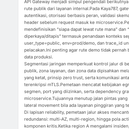
API Gateway menjadi simpul pengendali berikutny
rute publik dari layanan internal.Pada Kaya787, g
autentikasi, otorisasi berbasis peran, validasi skem
header sebelum request masuk ke microservice.Pe
mendefinisikan “siapa dapat lewat rute mana” dan
diperkaya/ditapis” termasuk penandaan konteks se
user_type=public, env=prod/demo, dan trace_id un
pelacakan.Ini penting agar rute demo tidak perna
data produksi.
Segmentasi jaringan memperkuat kontrol jalur di 
publik, zona layanan, dan zona data dipisahkan mela
yang ketat, prinsip zero trust, serta komunikasi ant
terenkripsi mTLS.Pemetaan mencatat kebijakan egr
segmen, port yang diizinkan, serta dependency gra
microservice.Tujuannya menutup jalan pintas yan
lateral movement bila ada layanan pinggiran yang t
Di lapisan reliability, pemetaan jalur akses menca
redundansi: multi-AZ, multi-region, hingga pola act
komponen kritis.Ketika region A mengalami insiden, 