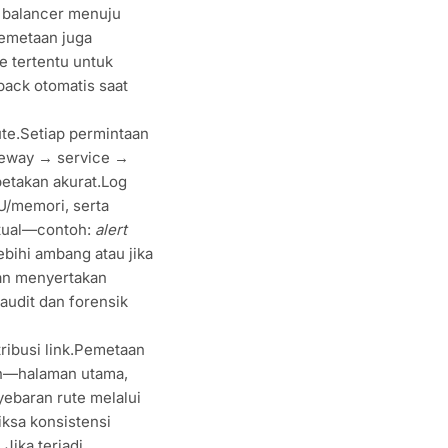
d balancer menuju
emetaan juga
e tertentu untuk
lback otomatis saat
ute.Setiap permintaan
teway → service →
petakan akurat.Log
PU/memori, serta
tual—contoh:
alert
ebihi ambang atau jika
aan menyertakan
audit dan forensik
tribusi link.Pemetaan
tan—halaman utama,
ebaran rute melalui
iksa konsistensi
.Jika terjadi