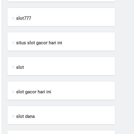
slot777
situs slot gacor hari ini
slot
slot gacor hari ini
slot dana