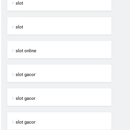
slot
slot
slot online
slot gacor
slot gacor
slot gacor