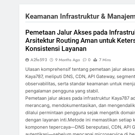
Keamanan Infrastruktur & Manaje
Pemetaan Jalur Akses pada Infrastru
Arsitektur Routing Aman untuk Keter
Konsistensi Layanan
A2fe593
9 Months Ago
0
7 Mins
Ulasan komprehensif tentang pemetaan jalur akses d
Kaya787, meliputi DNS, CDN, API Gateway, segmenta
observabilitas, serta standar keamanan untuk menja
pengalaman pengguna yang stabil.
Pemetaan jalur akses pada infrastruktur Kaya787 a
merancang, mendokumentasikan, dan mengendalika
dilalui permintaan pengguna sejak mengetik domain
dengan layanan inti.Metode ini memastikan setiap 
komponen tepercaya—DNS bereputasi, CDN, API Ga
autentikasi—sebelum mencapai microservice di be