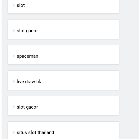
slot
slot gacor
spaceman
live draw hk
slot gacor
situs slot thailand