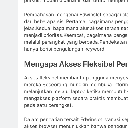
praktis, mudah dipahami, dan tetap memper
Pembahasan mengenai Edwinslot sebagai platfo
dari beberapa sisi.Pertama, bagaimana pen
jelas.Kedua, bagaimana alur akses terasa s
menjadi prioritas.Keempat, bagaimana peng
melalui perangkat yang berbeda.Pendekatan se
hanya berisi pengulangan keyword.
Mengapa Akses Fleksibel Pe
Akses fleksibel membantu pengguna menyesua
mereka.Seseorang mungkin membuka informasi
melanjutkan melalui laptop ketika membutuh
mengakses platform secara praktis membuat p
pada satu perangkat.
Dalam pencarian terkait Edwinslot, variasi se
akses browser menunjukkan bahwa penggun