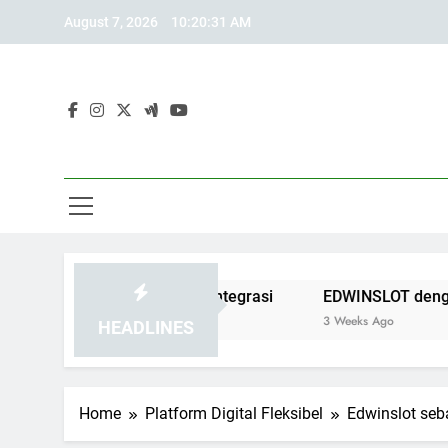
Skip
August 7, 2026
10:20:32 AM
to
content
Nan
Dapatkan P
ngan Sistem Terintegrasi
EDWINSLOT dengan Tampilan 
3 Weeks Ago
HEADLINES
Home
Platform Digital Fleksibel
Edwinslot seb