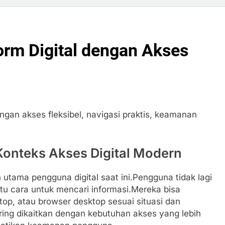
orm Digital dengan Akses
engan akses fleksibel, navigasi praktis, keamanan
onteks Akses Digital Modern
 utama pengguna digital saat ini.Pengguna tidak lagi
u cara untuk mencari informasi.Mereka bisa
top, atau browser desktop sesuai situasi dan
ring dikaitkan dengan kebutuhan akses yang lebih