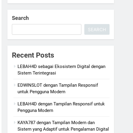
Search
SEARCH
Recent Posts
LEBAH4D sebagai Ekosistem Digital dengan
Sistem Terintegrasi
EDWINSLOT dengan Tampilan Responsif
untuk Pengguna Modern
LEBAH4D dengan Tampilan Responsif untuk
Pengguna Modern
KAYA787 dengan Tampilan Modern dan
Sistem yang Adaptif untuk Pengalaman Digital