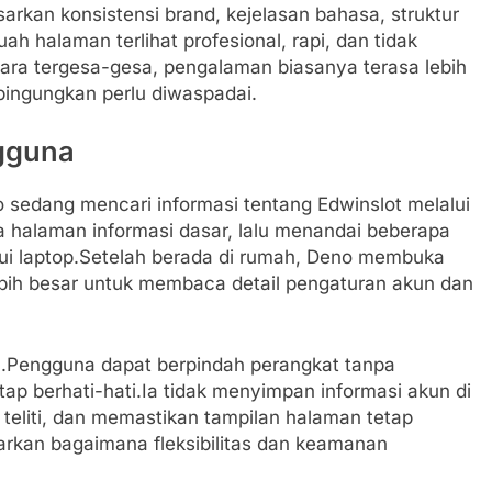
arkan konsistensi brand, kejelasan bahasa, struktur
h halaman terlihat profesional, rapi, dan tidak
a tergesa-gesa, pengalaman biasanya terasa lebih
ingungkan perlu diwaspadai.
ngguna
edang mencari informasi tentang Edwinslot melalui
a halaman informasi dasar, lalu menandai beberapa
lui laptop.Setelah berada di rumah, Deno membuka
ebih besar untuk membaca detail pengaturan akun dan
bel.Pengguna dapat berpindah perangkat tanpa
p berhati-hati.Ia tidak menyimpan informasi akun di
eliti, dan memastikan tampilan halaman tetap
rkan bagaimana fleksibilitas dan keamanan