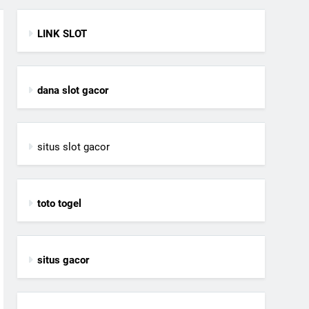
LINK SLOT
dana slot gacor
situs slot gacor
toto togel
situs gacor