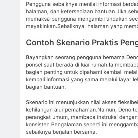
Pengguna sebaiknya menilai informasi berdas
halaman, dan ketersediaan bantuan.Jika sebua
memaksa pengguna mengambil tindakan secar
meyakinkan.Sebaliknya, halaman yang memb
Contoh Skenario Praktis Pe
Bayangkan seorang pengguna bernama Deno s
ponsel saat berada di luar rumah.Ia membac
bagian penting untuk dipahami kembali mela
kembali informasi yang sama melalui layar l
bagian bantuan.
Skenario ini menunjukkan nilai akses fleksi
kehilangan alur pemahaman.Namun, Deno teta
perangkat umum, membaca instruksi dengan t
konsisten.Pengalaman seperti ini menggamba
sebaiknya berjalan bersama.