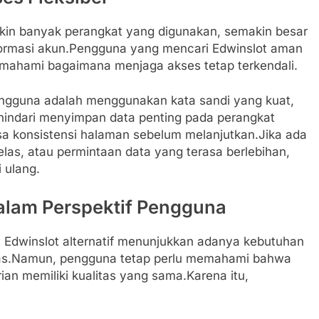
kin banyak perangkat yang digunakan, semakin besar
ormasi akun.Pengguna yang mencari Edwinslot aman
emahami bagaimana menjaga akses tetap terkendali.
ngguna adalah menggunakan kata sandi yang kuat,
hindari menyimpan data penting pada perangkat
sa konsistensi halaman sebelum melanjutkan.Jika ada
jelas, atau permintaan data yang terasa berlebihan,
 ulang.
dalam Perspektif Pengguna
an Edwinslot alternatif menunjukkan adanya kebutuhan
elas.Namun, pengguna tetap perlu memahami bahwa
ian memiliki kualitas yang sama.Karena itu,