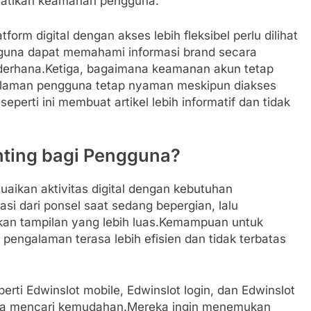
hatikan keamanan pengguna.
rm digital dengan akses lebih fleksibel perlu dilihat
gguna dapat memahami informasi brand secara
ederhana.Ketiga, bagaimana keamanan akun tetap
alaman pengguna tetap nyaman meskipun diakses
perti ini membuat artikel lebih informatif dan tidak
nting bagi Pengguna?
ikan aktivitas digital dengan kebutuhan
 dari ponsel saat sedang bepergian, lalu
kan tampilan yang lebih luas.Kemampuan untuk
engalaman terasa lebih efisien dan tidak terbatas
perti Edwinslot mobile, Edwinslot login, dan Edwinslot
a mencari kemudahan.Mereka ingin menemukan