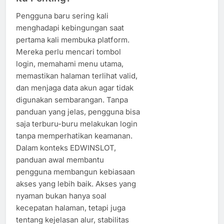
Pengguna baru sering kali
menghadapi kebingungan saat
pertama kali membuka platform.
Mereka perlu mencari tombol
login, memahami menu utama,
memastikan halaman terlihat valid,
dan menjaga data akun agar tidak
digunakan sembarangan. Tanpa
panduan yang jelas, pengguna bisa
saja terburu-buru melakukan login
tanpa memperhatikan keamanan.
Dalam konteks EDWINSLOT,
panduan awal membantu
pengguna membangun kebiasaan
akses yang lebih baik. Akses yang
nyaman bukan hanya soal
kecepatan halaman, tetapi juga
tentang kejelasan alur, stabilitas