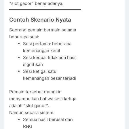
“slot gacor” benar adanya.
Contoh Skenario Nyata
Seorang pemain bermain selama
beberapa sesi:
Sesi pertama: beberapa
kemenangan kecil
Sesi kedua: tidak ada hasil
signifikan
Sesi ketiga: satu
kemenangan besar terjadi
Pemain tersebut mungkin
menyimpulkan bahwa sesi ketiga
adalah “slot gacor”.
Namun secara sistem:
Semua hasil berasal dari
RNG