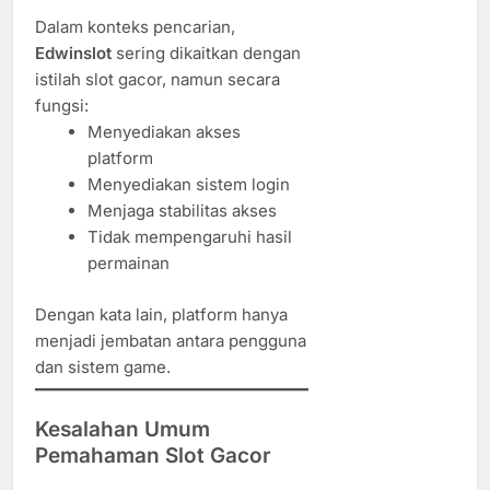
Dalam konteks pencarian,
Edwinslot
sering dikaitkan dengan
istilah slot gacor, namun secara
fungsi:
Menyediakan akses
platform
Menyediakan sistem login
Menjaga stabilitas akses
Tidak mempengaruhi hasil
permainan
Dengan kata lain, platform hanya
menjadi jembatan antara pengguna
dan sistem game.
Kesalahan Umum
Pemahaman Slot Gacor