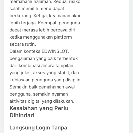
memahami halaman. Kedua, risiko
salah memilih menu dapat
berkurang. Ketiga, keamanan akun
lebih terjaga. Keempat, pengguna
dapat merasa lebih percaya diri
ketika menggunakan platform
secara rutin.
Dalam konteks EDWINSLOT,
pengalaman yang baik terbentuk
dari kombinasi antara tampilan
yang jelas, akses yang stabil, dan
kebiasaan pengguna yang disiplin.
Semakin baik pemahaman awal
pengguna, semakin nyaman
aktivitas digital yang dilakukan.
Kesalahan yang Perlu
Dihindari
Langsung Login Tanpa