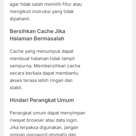
agar tidak salah memilih fitur atau
mengikuti instruksi yang tidak
dipahami.
Bersihkan Cache Jika
Halaman Bermasalah
Cache yang menumpuk dapat
membuat halaman tidak tampil
sempurna. Membersihkan cache
secara berkala dapat membantu
akses terasa lebih ringan dan
stabil.
Hindari Perangkat Umum
Perangkat umum dapat menyimpan
riwayat browser atau data login.
Jika terpaksa digunakan, jangan
simpan password otomatis dan