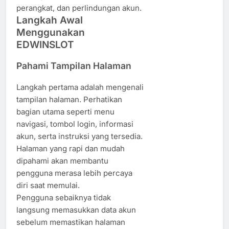
perangkat, dan perlindungan akun.
Langkah Awal
Menggunakan
EDWINSLOT
Pahami Tampilan Halaman
Langkah pertama adalah mengenali
tampilan halaman. Perhatikan
bagian utama seperti menu
navigasi, tombol login, informasi
akun, serta instruksi yang tersedia.
Halaman yang rapi dan mudah
dipahami akan membantu
pengguna merasa lebih percaya
diri saat memulai.
Pengguna sebaiknya tidak
langsung memasukkan data akun
sebelum memastikan halaman