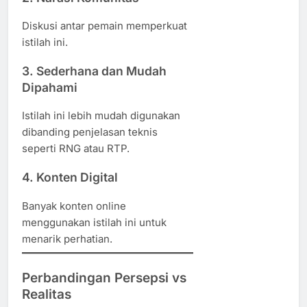
Diskusi antar pemain memperkuat
istilah ini.
3. Sederhana dan Mudah
Dipahami
Istilah ini lebih mudah digunakan
dibanding penjelasan teknis
seperti RNG atau RTP.
4. Konten Digital
Banyak konten online
menggunakan istilah ini untuk
menarik perhatian.
Perbandingan Persepsi vs
Realitas