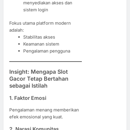
menyediakan akses dan
sistem login
Fokus utama platform modern
adalah:
Stabilitas akses
Keamanan sistem
Pengalaman pengguna
Insight: Mengapa Slot
Gacor Tetap Bertahan
sebagai Istilah
1. Faktor Emosi
Pengalaman menang memberikan
efek emosional yang kuat.
2. Narasi Komunitas