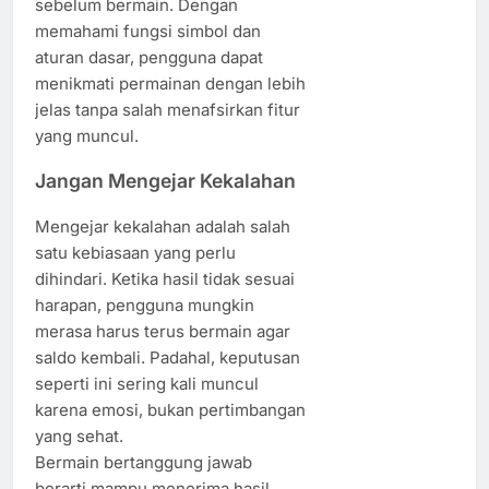
sebelum bermain. Dengan
memahami fungsi simbol dan
aturan dasar, pengguna dapat
menikmati permainan dengan lebih
jelas tanpa salah menafsirkan fitur
yang muncul.
Jangan Mengejar Kekalahan
Mengejar kekalahan adalah salah
satu kebiasaan yang perlu
dihindari. Ketika hasil tidak sesuai
harapan, pengguna mungkin
merasa harus terus bermain agar
saldo kembali. Padahal, keputusan
seperti ini sering kali muncul
karena emosi, bukan pertimbangan
yang sehat.
Bermain bertanggung jawab
berarti mampu menerima hasil