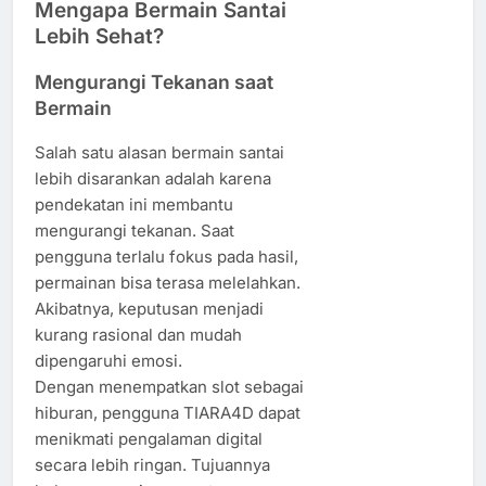
Mengapa Bermain Santai
Lebih Sehat?
Mengurangi Tekanan saat
Bermain
Salah satu alasan bermain santai
lebih disarankan adalah karena
pendekatan ini membantu
mengurangi tekanan. Saat
pengguna terlalu fokus pada hasil,
permainan bisa terasa melelahkan.
Akibatnya, keputusan menjadi
kurang rasional dan mudah
dipengaruhi emosi.
Dengan menempatkan slot sebagai
hiburan, pengguna TIARA4D dapat
menikmati pengalaman digital
secara lebih ringan. Tujuannya