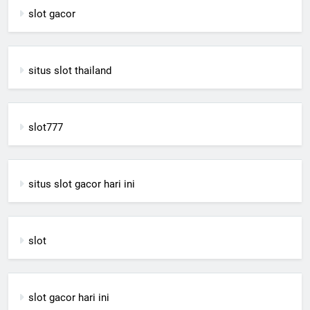
slot gacor
situs slot thailand
slot777
situs slot gacor hari ini
slot
slot gacor hari ini