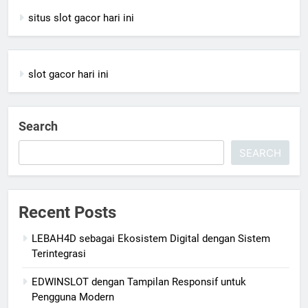
situs slot gacor hari ini
slot gacor hari ini
Search
SEARCH
Recent Posts
LEBAH4D sebagai Ekosistem Digital dengan Sistem
Terintegrasi
EDWINSLOT dengan Tampilan Responsif untuk
Pengguna Modern