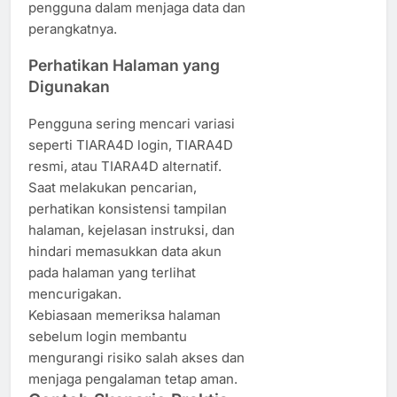
pengguna dalam menjaga data dan
perangkatnya.
Perhatikan Halaman yang
Digunakan
Pengguna sering mencari variasi
seperti TIARA4D login, TIARA4D
resmi, atau TIARA4D alternatif.
Saat melakukan pencarian,
perhatikan konsistensi tampilan
halaman, kejelasan instruksi, dan
hindari memasukkan data akun
pada halaman yang terlihat
mencurigakan.
Kebiasaan memeriksa halaman
sebelum login membantu
mengurangi risiko salah akses dan
menjaga pengalaman tetap aman.