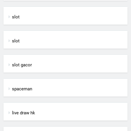
slot
slot
slot gacor
spaceman
live draw hk