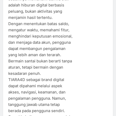
adalah hiburan digital berbasis
peluang, bukan aktivitas yang
menjamin hasil tertentu.
Dengan menentukan batas saldo,
mengatur waktu, memahami fitur,
menghindari keputusan emosional,
dan menjaga data akun, pengguna
dapat membangun pengalaman
yang lebih aman dan terarah.
Bermain santai bukan berarti tanpa
aturan, tetapi bermain dengan
kesadaran penuh.
TIARA4D sebagai brand digital
dapat dipahami melalui aspek
akses, navigasi, keamanan, dan
pengalaman pengguna. Namun,
tanggung jawab utama tetap
berada pada pengguna sendiri.