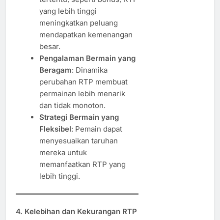
yang lebih tinggi
meningkatkan peluang
mendapatkan kemenangan
besar.
Pengalaman Bermain yang
Beragam
: Dinamika
perubahan RTP membuat
permainan lebih menarik
dan tidak monoton.
Strategi Bermain yang
Fleksibel
: Pemain dapat
menyesuaikan taruhan
mereka untuk
memanfaatkan RTP yang
lebih tinggi.
4.
Kelebihan dan Kekurangan RTP