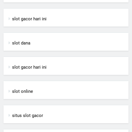
slot gacor hari ini
slot dana
slot gacor hari ini
slot online
situs slot gacor