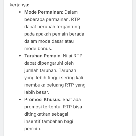
kerjanya:
Mode Permainan
: Dalam
beberapa permainan, RTP
dapat berubah tergantung
pada apakah pemain berada
dalam mode dasar atau
mode bonus.
Taruhan Pemain
: Nilai RTP
dapat dipengaruhi oleh
jumlah taruhan. Taruhan
yang lebih tinggi sering kali
membuka peluang RTP yang
lebih besar.
Promosi Khusus
: Saat ada
promosi tertentu, RTP bisa
ditingkatkan sebagai
insentif tambahan bagi
pemain.