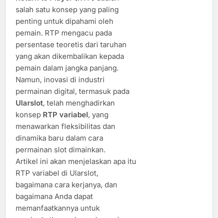
salah satu konsep yang paling
penting untuk dipahami oleh
pemain. RTP mengacu pada
persentase teoretis dari taruhan
yang akan dikembalikan kepada
pemain dalam jangka panjang.
Namun, inovasi di industri
permainan digital, termasuk pada
Ularslot
, telah menghadirkan
konsep
RTP variabel
, yang
menawarkan fleksibilitas dan
dinamika baru dalam cara
permainan slot dimainkan.
Artikel ini akan menjelaskan apa itu
RTP variabel di Ularslot,
bagaimana cara kerjanya, dan
bagaimana Anda dapat
memanfaatkannya untuk