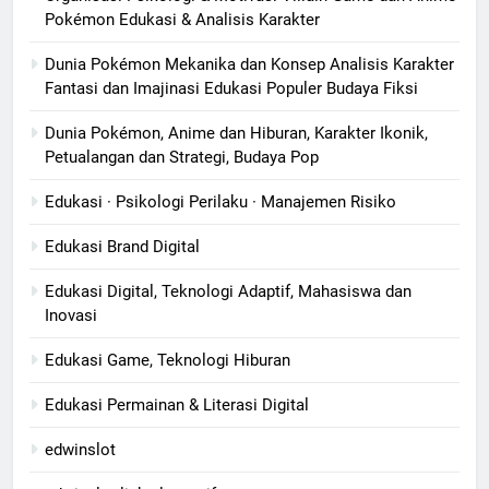
Pokémon Edukasi & Analisis Karakter
Dunia Pokémon Mekanika dan Konsep Analisis Karakter
Fantasi dan Imajinasi Edukasi Populer Budaya Fiksi
Dunia Pokémon, Anime dan Hiburan, Karakter Ikonik,
Petualangan dan Strategi, Budaya Pop
Edukasi · Psikologi Perilaku · Manajemen Risiko
Edukasi Brand Digital
Edukasi Digital, Teknologi Adaptif, Mahasiswa dan
Inovasi
Edukasi Game, Teknologi Hiburan
Edukasi Permainan & Literasi Digital
edwinslot