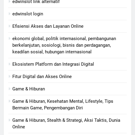
edwinslot link alternatif
edwinslot login
Efisiensi Akses dan Layanan Online
ekonomi global, politik internasional, pembangunan
berkelanjutan, sosiologi, bisnis dan perdagangan,
keadilan sosial, hubungan internasional
Ekosistem Platform dan Integrasi Digital
Fitur Digital dan Akses Online
Game & Hiburan
Game & Hiburan, Kesehatan Mental, Lifestyle, Tips
Bermain Game, Pengembangan Diri
Game & Hiburan, Stealth & Strategi, Aksi Taktis, Dunia
Online