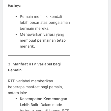
Hasilnya
:
Pemain memiliki kendali
lebih besar atas pengalaman
bermain mereka.
Menawarkan variasi yang
membuat permainan tetap
menarik.
3.
Manfaat RTP Variabel bagi
Pemain
RTP variabel memberikan
beberapa manfaat bagi pemain,
antara lain:
Kesempatan Kemenangan
Lebih Baik
: Dalam mode
tertentu, seperti bonus, RTP