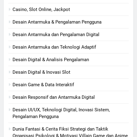
Casino, Slot Online, Jackpot
Desain Antarmuka & Pengalaman Pengguna
Desain Antarmuka dan Pengalaman Digital
Desain Antarmuka dan Teknologi Adaptif
Desain Digital & Analisis Pengalaman
Desain Digital & Inovasi Slot
Desain Game & Data Interaktif
Desain Responsif dan Antarmuka Digital
Desain UI/UX, Teknologi Digital, Inovasi Sistem,
Pengalaman Pengguna
Dunia Fantasi & Cerita Fiksi Strategi dan Taktik
Organisasi Psikologi & Motivasi Villain Game dan Anime