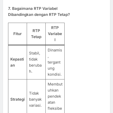
7.
Bagaimana RTP Variabel
Dibandingkan dengan RTP Tetap?
RTP
RTP
Fitur
Variabe
Tetap
l
Dinamis
Stabil,
,
Kepasti
tidak
tergant
an
beruba
ung
h.
kondisi.
Membut
uhkan
Tidak
pendek
Strategi
banyak
atan
variasi.
fleksibe