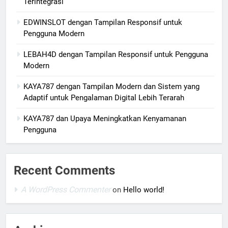
Terintegrasi
EDWINSLOT dengan Tampilan Responsif untuk
Pengguna Modern
LEBAH4D dengan Tampilan Responsif untuk Pengguna
Modern
KAYA787 dengan Tampilan Modern dan Sistem yang
Adaptif untuk Pengalaman Digital Lebih Terarah
KAYA787 dan Upaya Meningkatkan Kenyamanan
Pengguna
Recent Comments
A WordPress Commenter
on
Hello world!