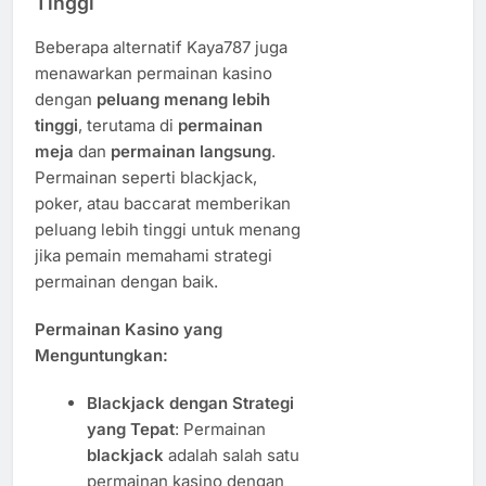
Tinggi
Beberapa alternatif Kaya787 juga
menawarkan permainan kasino
dengan
peluang menang lebih
tinggi
, terutama di
permainan
meja
dan
permainan langsung
.
Permainan seperti blackjack,
poker, atau baccarat memberikan
peluang lebih tinggi untuk menang
jika pemain memahami strategi
permainan dengan baik.
Permainan Kasino yang
Menguntungkan
:
Blackjack dengan Strategi
yang Tepat
: Permainan
blackjack
adalah salah satu
permainan kasino dengan