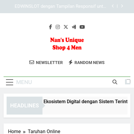
Skip
LEBAH4D dengan Tampilan Responsif untuk
to
Pengguna Modern
content
KAYA787 dengan Tampilan Modern dan Sistem
yang Adaptif untuk Pengalaman Digital Lebih
Terarah
LEBAH4D sebagai Ekosistem Digital dengan
Sistem Terintegrasi
EDWINSLOT dengan Tampilan Responsif untuk
Pengguna Modern
Nan's Unique
Dapatkan Produk Fashion Pria Terbaik
LEBAH4D dengan Tampilan Responsif untuk
NEWSLETTER
RANDOM NEWS
Pengguna Modern
Shop 4 Men
Di Nans Unique Shop 4 Men. Tampil
KAYA787 dengan Tampilan Modern dan Sistem
Stylish Dengan Koleksi Terbaru Kami.
yang Adaptif untuk Pengalaman Digital Lebih
MENU
Terarah
BAH4D sebagai Ekosistem Digital dengan Sistem Terintegrasi
HEADLINES
Weeks Ago
Home
Taruhan Online