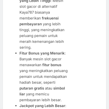
yang Lebih Tinggi
: Mesin
slot gacor di alternatif
Kaya787 biasanya
memberikan
frekuensi
pembayaran
yang lebih
tinggi, yang meningkatkan
peluang pemain untuk
meraih kemenangan lebih
sering.
Fitur Bonus yang Menarik
:
Banyak mesin slot gacor
menawarkan
fitur bonus
yang meningkatkan peluang
pemain untuk mendapatkan
hadiah besar, seperti
putaran gratis
atau
simbol
liar
yang memicu
pembayaran lebih besar.
Jackpot yang Lebih Besar
: