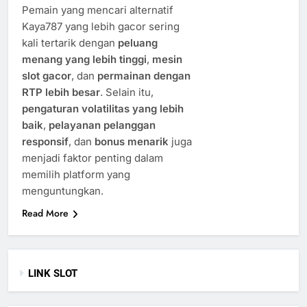
Pemain yang mencari alternatif
Kaya787 yang lebih gacor sering
kali tertarik dengan
peluang
menang yang lebih tinggi
,
mesin
slot gacor
, dan
permainan dengan
RTP lebih besar
. Selain itu,
pengaturan volatilitas yang lebih
baik
,
pelayanan pelanggan
responsif
, dan
bonus menarik
juga
menjadi faktor penting dalam
memilih platform yang
menguntungkan.
Read More
LINK SLOT