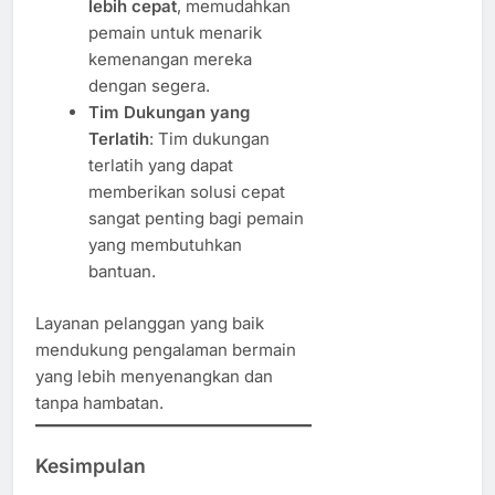
lebih cepat
, memudahkan
pemain untuk menarik
kemenangan mereka
dengan segera.
Tim Dukungan yang
Terlatih
: Tim dukungan
terlatih yang dapat
memberikan solusi cepat
sangat penting bagi pemain
yang membutuhkan
bantuan.
Layanan pelanggan yang baik
mendukung pengalaman bermain
yang lebih menyenangkan dan
tanpa hambatan.
Kesimpulan