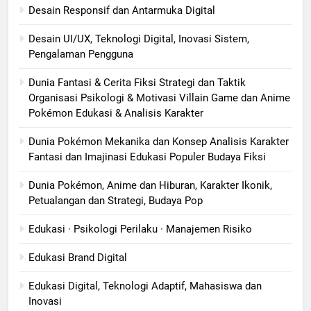
Desain Responsif dan Antarmuka Digital
Desain UI/UX, Teknologi Digital, Inovasi Sistem,
Pengalaman Pengguna
Dunia Fantasi & Cerita Fiksi Strategi dan Taktik
Organisasi Psikologi & Motivasi Villain Game dan Anime
Pokémon Edukasi & Analisis Karakter
Dunia Pokémon Mekanika dan Konsep Analisis Karakter
Fantasi dan Imajinasi Edukasi Populer Budaya Fiksi
Dunia Pokémon, Anime dan Hiburan, Karakter Ikonik,
Petualangan dan Strategi, Budaya Pop
Edukasi · Psikologi Perilaku · Manajemen Risiko
Edukasi Brand Digital
Edukasi Digital, Teknologi Adaptif, Mahasiswa dan
Inovasi