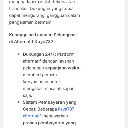
menghadapi masalah teknis atau
transaksi. Dukungan yang cepat
dapat mengurangi gangguan dalam
pengalaman bermain.
Keunggulan Layanan Pelanggan
di Alternatif Kaya787
:
Dukungan 24/7
: Platform
alternatif dengan layanan
pelanggan
sepanjang waktu
memberi pemain
kenyamanan untuk
mengatasi masalah kapan
saja.
Sistem Pembayaran yang
Cepat
: Beberapa
kaya787
alternatif
menawarkan
proses pembayaran yang