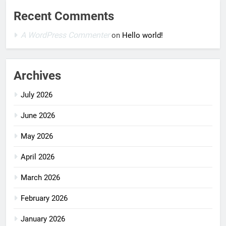
Recent Comments
A WordPress Commenter
on
Hello world!
Archives
July 2026
June 2026
May 2026
April 2026
March 2026
February 2026
January 2026