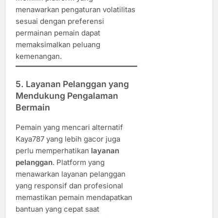
menawarkan pengaturan volatilitas
sesuai dengan preferensi
permainan pemain dapat
memaksimalkan peluang
kemenangan.
5. Layanan Pelanggan yang
Mendukung Pengalaman
Bermain
Pemain yang mencari alternatif
Kaya787 yang lebih gacor juga
perlu memperhatikan
layanan
pelanggan
. Platform yang
menawarkan layanan pelanggan
yang responsif dan profesional
memastikan pemain mendapatkan
bantuan yang cepat saat