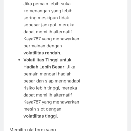
Jika pemain lebih suka
kemenangan yang lebih
sering meskipun tidak
sebesar jackpot, mereka
dapat memilih alternatif
Kaya787 yang menawarkan
permainan dengan
volatilitas rendah
.
Volatilitas Tinggi untuk
Hadiah Lebih Besar
: Jika
pemain mencari hadiah
besar dan siap menghadapi
risiko lebih tinggi, mereka
dapat memilih alternatif
Kaya787 yang menawarkan
mesin slot dengan
volatilitas tinggi
.
Memilih platform yang