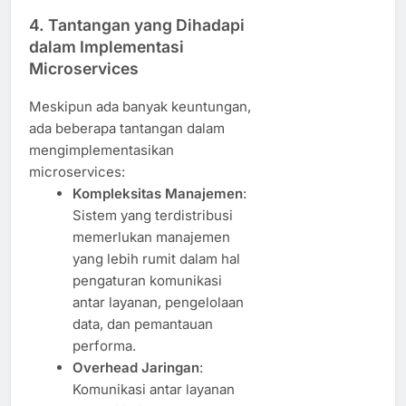
4. Tantangan yang Dihadapi
dalam Implementasi
Microservices
Meskipun ada banyak keuntungan,
ada beberapa tantangan dalam
mengimplementasikan
microservices:
Kompleksitas Manajemen
:
Sistem yang terdistribusi
memerlukan manajemen
yang lebih rumit dalam hal
pengaturan komunikasi
antar layanan, pengelolaan
data, dan pemantauan
performa.
Overhead Jaringan
:
Komunikasi antar layanan