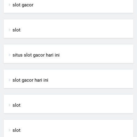
slot gacor
slot
situs slot gacor hari ini
slot gacor hari ini
slot
slot