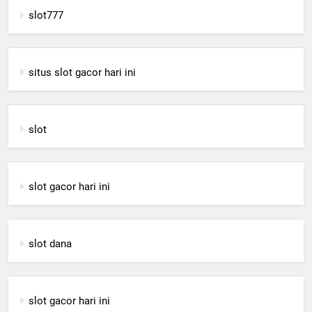
slot777
situs slot gacor hari ini
slot
slot gacor hari ini
slot dana
slot gacor hari ini