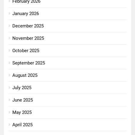
February 2026
January 2026
December 2025
November 2025
October 2025
September 2025
August 2025
July 2025
June 2025
May 2025
April 2025