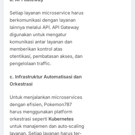
Setiap layanan microservice harus
berkomunikasi dengan layanan
lainnya melalui API. API Gateway
digunakan untuk mengatur
komunikasi antar layanan dan
memberikan kontrol atas
otentikasi, pembatasan akses, dan
pengelolaan traffic.
c. Infrastruktur Automatisasi dan
Orkestrasi
Untuk menjalankan microservices
dengan efisien, Pokemon787
harus menggunakan platform
orkestrasi seperti
Kubernetes
untuk manajemen dan auto‑scaling
layanan. Setiap layanan harus ter-