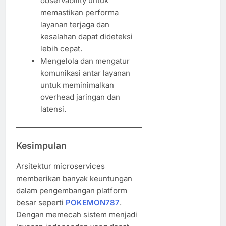
observability untuk
memastikan performa
layanan terjaga dan
kesalahan dapat dideteksi
lebih cepat.
Mengelola dan mengatur
komunikasi antar layanan
untuk meminimalkan
overhead jaringan dan
latensi.
Kesimpulan
Arsitektur microservices
memberikan banyak keuntungan
dalam pengembangan platform
besar seperti
POKEMON787
.
Dengan memecah sistem menjadi