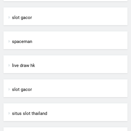
slot gacor
spaceman
live draw hk
slot gacor
situs slot thailand