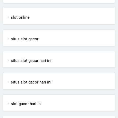
slot online
situs slot gacor
situs slot gacor hari ini
situs slot gacor hari ini
slot gacor hari ini