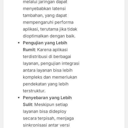
melalui jaringan dapat
menyebabkan latensi
tambahan, yang dapat
mempengaruhi performa
aplikasi, terutama jika tidak
dioptimalkan dengan baik.
Pengujian yang Lebih
Rumit
: Karena aplikasi
terdistribusi di berbagai
layanan, pengujian integrasi
antara layanan bisa lebih
kompleks dan memerlukan
pendekatan yang lebih
terstruktur.
Penyebaran yang Lebih
Sulit
: Meskipun setiap
layanan bisa dideploy
secara terpisah, menjaga
sinkronisasi antar versi