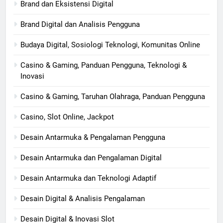
Brand dan Eksistensi Digital
Brand Digital dan Analisis Pengguna
Budaya Digital, Sosiologi Teknologi, Komunitas Online
Casino & Gaming, Panduan Pengguna, Teknologi &
Inovasi
Casino & Gaming, Taruhan Olahraga, Panduan Pengguna
Casino, Slot Online, Jackpot
Desain Antarmuka & Pengalaman Pengguna
Desain Antarmuka dan Pengalaman Digital
Desain Antarmuka dan Teknologi Adaptif
Desain Digital & Analisis Pengalaman
Desain Digital & Inovasi Slot