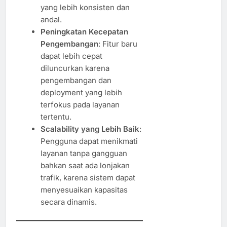
yang lebih konsisten dan
andal.
Peningkatan Kecepatan
Pengembangan
: Fitur baru
dapat lebih cepat
diluncurkan karena
pengembangan dan
deployment yang lebih
terfokus pada layanan
tertentu.
Scalability yang Lebih Baik
:
Pengguna dapat menikmati
layanan tanpa gangguan
bahkan saat ada lonjakan
trafik, karena sistem dapat
menyesuaikan kapasitas
secara dinamis.