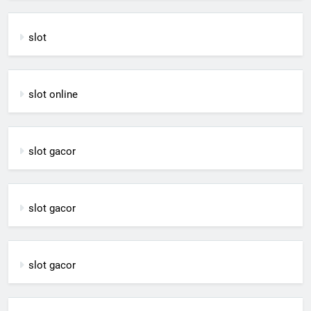
slot
slot online
slot gacor
slot gacor
slot gacor