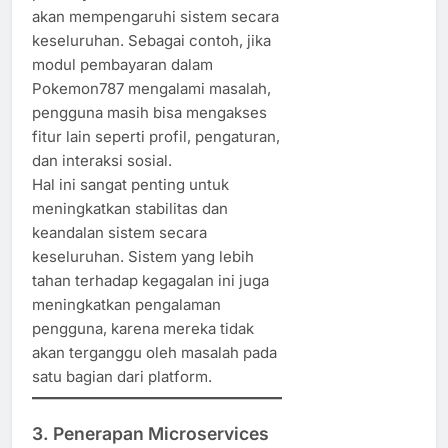
akan mempengaruhi sistem secara
keseluruhan. Sebagai contoh, jika
modul pembayaran dalam
Pokemon787 mengalami masalah,
pengguna masih bisa mengakses
fitur lain seperti profil, pengaturan,
dan interaksi sosial.
Hal ini sangat penting untuk
meningkatkan stabilitas dan
keandalan sistem secara
keseluruhan. Sistem yang lebih
tahan terhadap kegagalan ini juga
meningkatkan pengalaman
pengguna, karena mereka tidak
akan terganggu oleh masalah pada
satu bagian dari platform.
3. Penerapan Microservices