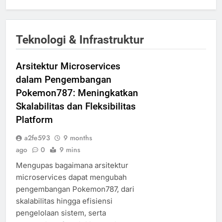
Teknologi & Infrastruktur
Arsitektur Microservices
dalam Pengembangan
Pokemon787: Meningkatkan
Skalabilitas dan Fleksibilitas
Platform
a2fe593
9 months
ago
0
9 mins
Mengupas bagaimana arsitektur
microservices dapat mengubah
pengembangan Pokemon787, dari
skalabilitas hingga efisiensi
pengelolaan sistem, serta