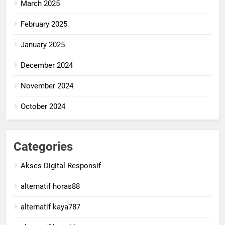
March 2025
February 2025
January 2025
December 2024
November 2024
October 2024
Categories
Akses Digital Responsif
alternatif horas88
alternatif kaya787