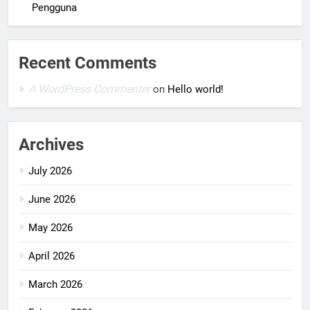
Pengguna
Recent Comments
A WordPress Commenter
on
Hello world!
Archives
July 2026
June 2026
May 2026
April 2026
March 2026