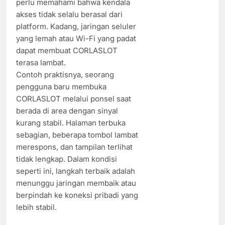
perlu memahami bahwa kendala
akses tidak selalu berasal dari
platform. Kadang, jaringan seluler
yang lemah atau Wi-Fi yang padat
dapat membuat CORLASLOT
terasa lambat.
Contoh praktisnya, seorang
pengguna baru membuka
CORLASLOT melalui ponsel saat
berada di area dengan sinyal
kurang stabil. Halaman terbuka
sebagian, beberapa tombol lambat
merespons, dan tampilan terlihat
tidak lengkap. Dalam kondisi
seperti ini, langkah terbaik adalah
menunggu jaringan membaik atau
berpindah ke koneksi pribadi yang
lebih stabil.