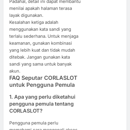
Padahal, detail ini dapat membantu
menilai apakah halaman terasa
layak digunakan.
Kesalahan ketiga adalah
menggunakan kata sandi yang
terlalu sederhana. Untuk menjaga
keamanan, gunakan kombinasi
yang lebih kuat dan tidak mudah
ditebak. Jangan gunakan kata
sandi yang sama untuk banyak
akun.
FAQ Seputar CORLASLOT
untuk Pengguna Pemula
1. Apa yang perlu diketahui
pengguna pemula tentang
CORLASLOT?
Pengguna pemula perlu
memahami cara mengenali akses