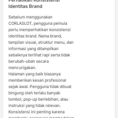
Identitas Brand
Sebelum menggunakan
CORLASLOT, pengguna pemula
perlu memperhatikan konsistensi
identitas brand. Nama brand,
tampilan visual, struktur menu, dan
informasi yang ditampilkan
sebaiknya terlihat rapi serta tidak
berubah-ubah secara
mencurigakan.
Halaman yang baik biasanya
memberikan kesan profesional
sejak awal. Pengguna tidak dibuat
bingung oleh terlalu banyak
tombol, pop-up berlebihan, atau
instruksi yang tidak relevan.
Konsistensi ini penting karena