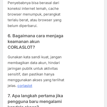
Penyebabnya bisa berasal dari
koneksi internet lemah, cache
browser menumpuk, perangkat
terlalu berat, atau browser yang
belum diperbarui.
6. Bagaimana cara menjaga
keamanan akun
CORLASLOT?
Gunakan kata sandi kuat, jangan
membagikan data akun, hindari
jaringan publik untuk aktivitas
sensitif, dan pastikan hanya
menggunakan akses yang terlihat
jelas.
corlaslot
7. Apa langkah pertama jika
pengguna baru mengalami