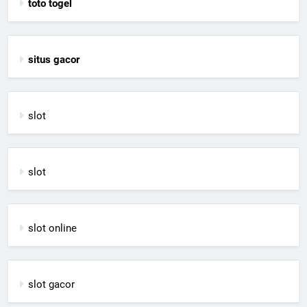
toto togel
situs gacor
slot
slot
slot online
slot gacor