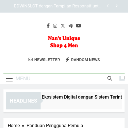
Skip
LEBAH4D dengan Tampilan Responsif untuk
to
Pengguna Modern
content
KAYA787 dengan Tampilan Modern dan Sistem
yang Adaptif untuk Pengalaman Digital Lebih
Terarah
LEBAH4D sebagai Ekosistem Digital dengan
Sistem Terintegrasi
EDWINSLOT dengan Tampilan Responsif untuk
Pengguna Modern
Nan's Unique
Dapatkan Produk Fashion Pria Terbaik
LEBAH4D dengan Tampilan Responsif untuk
NEWSLETTER
RANDOM NEWS
Pengguna Modern
Shop 4 Men
Di Nans Unique Shop 4 Men. Tampil
KAYA787 dengan Tampilan Modern dan Sistem
Stylish Dengan Koleksi Terbaru Kami.
yang Adaptif untuk Pengalaman Digital Lebih
MENU
Terarah
BAH4D sebagai Ekosistem Digital dengan Sistem Terintegrasi
HEADLINES
Weeks Ago
Home
Panduan Pengguna Pemula