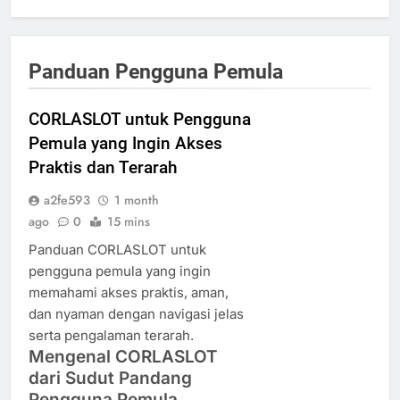
Panduan Pengguna Pemula
CORLASLOT untuk Pengguna
Pemula yang Ingin Akses
Praktis dan Terarah
a2fe593
1 month
ago
0
15 mins
Panduan CORLASLOT untuk
pengguna pemula yang ingin
memahami akses praktis, aman,
dan nyaman dengan navigasi jelas
serta pengalaman terarah.
Mengenal CORLASLOT
dari Sudut Pandang
Pengguna Pemula