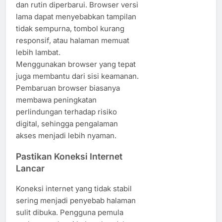
dan rutin diperbarui. Browser versi
lama dapat menyebabkan tampilan
tidak sempurna, tombol kurang
responsif, atau halaman memuat
lebih lambat.
Menggunakan browser yang tepat
juga membantu dari sisi keamanan.
Pembaruan browser biasanya
membawa peningkatan
perlindungan terhadap risiko
digital, sehingga pengalaman
akses menjadi lebih nyaman.
Pastikan Koneksi Internet
Lancar
Koneksi internet yang tidak stabil
sering menjadi penyebab halaman
sulit dibuka. Pengguna pemula