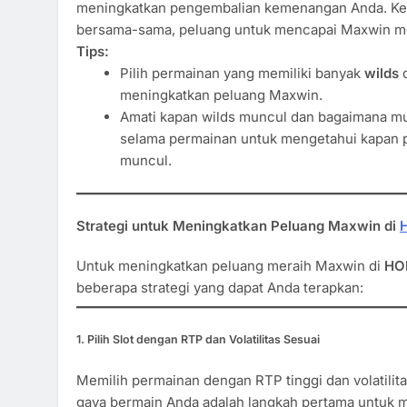
meningkatkan pengembalian kemenangan Anda. Ke
bersama-sama, peluang untuk mencapai Maxwin men
Tips:
Pilih permainan yang memiliki banyak
wilds
meningkatkan peluang Maxwin.
Amati kapan wilds muncul dan bagaimana mul
selama permainan untuk mengetahui kapan 
muncul.
Strategi untuk Meningkatkan Peluang Maxwin di
Untuk meningkatkan peluang meraih Maxwin di
HO
beberapa strategi yang dapat Anda terapkan:
1. Pilih Slot dengan RTP dan Volatilitas Sesuai
Memilih permainan dengan RTP tinggi dan volatilit
gaya bermain Anda adalah langkah pertama untuk m