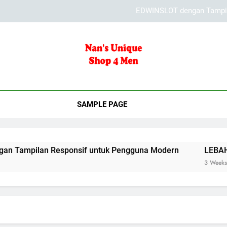
EDWINSLOT dengan Tampil
LEBAH4D dengan Tampil
KAYA787 dengan Tampilan Modern dan Sistem yang Adaptif un
's Unique Shop 4 Men
LEBAH4D sebagai Ekosiste
roduk Fashion Pria Terbaik Di Nans Unique Shop 4 Men. Tampi
EDWINSLOT dengan Tampil
SAMPLE PAGE
LEBAH4D dengan Tampil
KAYA787 dengan Tampilan Modern dan Sistem yang Adaptif un
 Responsif untuk Pengguna Modern
LEBAH4D dengan T
3 Weeks Ago