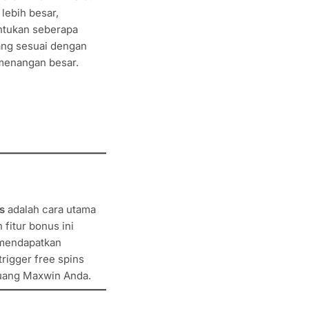
lebih besar,
ntukan seberapa
yang sesuai dengan
menangan besar.
rs
adalah cara utama
fitur bonus ini
 mendapatkan
rigger free spins
luang Maxwin Anda.