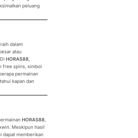
ksimalkan peluang
raih dalam
besar atau
 Di
HORAS88
,
n free spins, simbol
beberapa permainan
tahui kapan dan
 permainan
HORAS88
,
win. Meskipun hasil
ini dapat memberikan