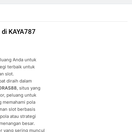
n di KAYA787
luang Anda untuk
tegi terbaik untuk
 slot.
at diraih dalam
ORAS88
, situs yang
or, peluang untuk
ng memahami pola
an slot berbasis
pola atau strategi
emenangan besar.
er yang sering muncul