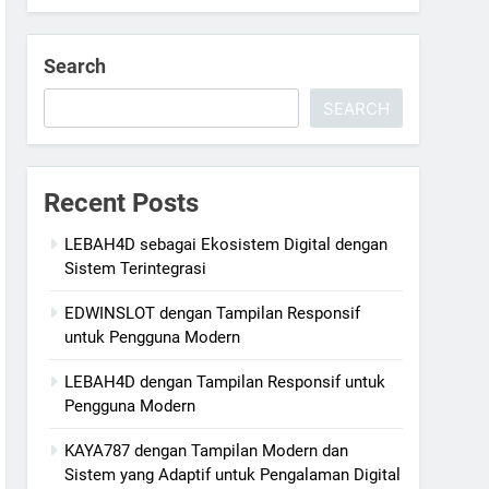
Search
SEARCH
Recent Posts
LEBAH4D sebagai Ekosistem Digital dengan
Sistem Terintegrasi
EDWINSLOT dengan Tampilan Responsif
untuk Pengguna Modern
LEBAH4D dengan Tampilan Responsif untuk
Pengguna Modern
KAYA787 dengan Tampilan Modern dan
Sistem yang Adaptif untuk Pengalaman Digital