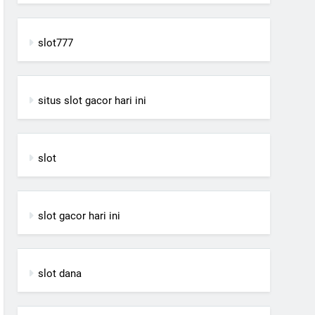
slot777
situs slot gacor hari ini
slot
slot gacor hari ini
slot dana