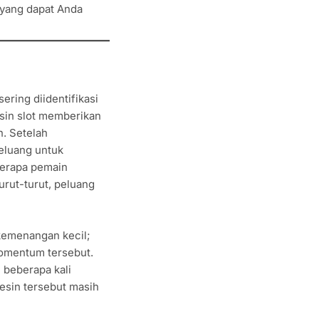
 yang dapat Anda
ring diidentifikasi
mesin slot memberikan
. Setelah
eluang untuk
erapa pemain
rut-turut, peluang
kemenangan kecil;
omentum tersebut.
 beberapa kali
esin tersebut masih