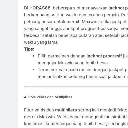
Di
HORAS88
, beberapa slot menawarkan
jackpot p
berkembang seiring waktu dan taruhan pemain. Pol
peluang besar untuk meraih Maxwin ketika jackpot
yang sangat tinggi. Jackpot progresif biasanya me
terbesar setelah beberapa putaran atau setelah ja
waktu yang lama.
Tips:
Pilih permainan dengan
jackpot progresif
jik
mengejar Maxwin yang lebih besar.
Terus bermain pada mesin dengan jackpot p
memanfaatkan peluang besar saat jackpot 
4. Pola Wilds dan Multipliers
Fitur
wilds
dan
multipliers
sering kali menjadi fakt
meraih Maxwin. Wilds dapat menggantikan simbol 
kombinasi kemenangan yang lebih besar, sedangkan