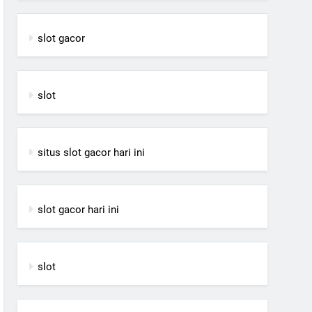
slot gacor
slot
situs slot gacor hari ini
slot gacor hari ini
slot