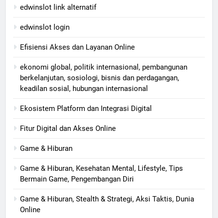
edwinslot link alternatif
edwinslot login
Efisiensi Akses dan Layanan Online
ekonomi global, politik internasional, pembangunan
berkelanjutan, sosiologi, bisnis dan perdagangan,
keadilan sosial, hubungan internasional
Ekosistem Platform dan Integrasi Digital
Fitur Digital dan Akses Online
Game & Hiburan
Game & Hiburan, Kesehatan Mental, Lifestyle, Tips
Bermain Game, Pengembangan Diri
Game & Hiburan, Stealth & Strategi, Aksi Taktis, Dunia
Online