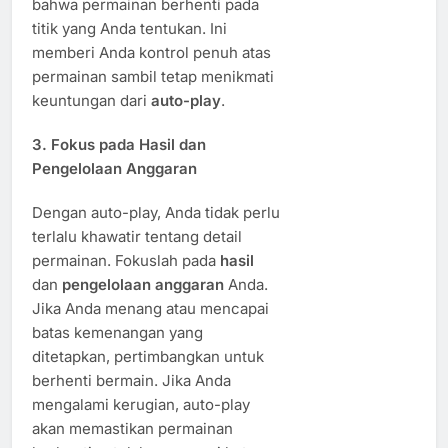
bahwa permainan berhenti pada
titik yang Anda tentukan. Ini
memberi Anda kontrol penuh atas
permainan sambil tetap menikmati
keuntungan dari
auto-play
.
3.
Fokus pada Hasil dan
Pengelolaan Anggaran
Dengan auto-play, Anda tidak perlu
terlalu khawatir tentang detail
permainan. Fokuslah pada
hasil
dan
pengelolaan anggaran
Anda.
Jika Anda menang atau mencapai
batas kemenangan yang
ditetapkan, pertimbangkan untuk
berhenti bermain. Jika Anda
mengalami kerugian, auto-play
akan memastikan permainan