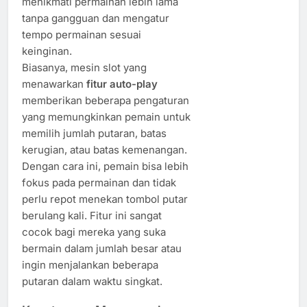
menikmati permainan lebih lama
tanpa gangguan dan mengatur
tempo permainan sesuai
keinginan.
Biasanya, mesin slot yang
menawarkan
fitur auto-play
memberikan beberapa pengaturan
yang memungkinkan pemain untuk
memilih jumlah putaran, batas
kerugian, atau batas kemenangan.
Dengan cara ini, pemain bisa lebih
fokus pada permainan dan tidak
perlu repot menekan tombol putar
berulang kali. Fitur ini sangat
cocok bagi mereka yang suka
bermain dalam jumlah besar atau
ingin menjalankan beberapa
putaran dalam waktu singkat.