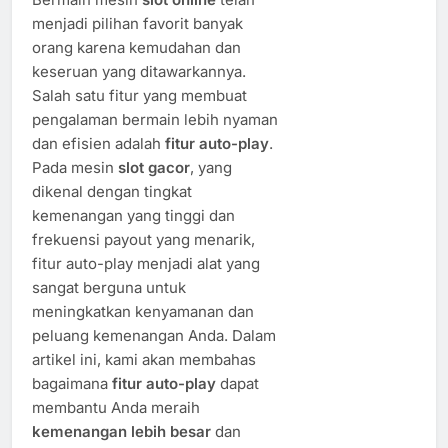
menjadi pilihan favorit banyak
orang karena kemudahan dan
keseruan yang ditawarkannya.
Salah satu fitur yang membuat
pengalaman bermain lebih nyaman
dan efisien adalah
fitur auto-play
.
Pada mesin
slot gacor
, yang
dikenal dengan tingkat
kemenangan yang tinggi dan
frekuensi payout yang menarik,
fitur auto-play menjadi alat yang
sangat berguna untuk
meningkatkan kenyamanan dan
peluang kemenangan Anda. Dalam
artikel ini, kami akan membahas
bagaimana
fitur auto-play
dapat
membantu Anda meraih
kemenangan lebih besar
dan