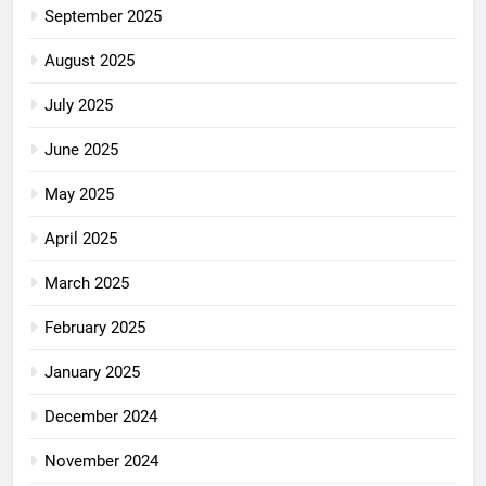
September 2025
August 2025
July 2025
June 2025
May 2025
April 2025
March 2025
February 2025
January 2025
December 2024
November 2024