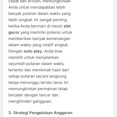
cepat dan efisien, memungkinkan
Anda untuk mendapatkan lebih
banyak putaran dalam waktu yang
lebih singkat. Ini sangat penting
ketika Anda bermain di mesin
slot
gacor
yang memiliki potensi untuk
memberikan banyak kemenangan
dalam waktu yang relatif singkat.
Dengan
auto-play
, Anda bisa
memilih untuk menjalankan
sejumlah putaran dalam waktu
tertentu dan menikmati hasil dari
setiap putaran secara langsung
tanpa menunggu terlalu lama. Ini
memungkinkan permainan tetap
berjalan dengan lancar dan
menghindari gangguan.
3.
Strategi Pengelolaan Anggaran