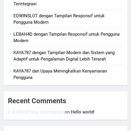
Terintegrasi
EDWINSLOT dengan Tampilan Responsif untuk
Pengguna Modern
LEBAH4D dengan Tampilan Responsif untuk Pengguna
Modern
KAYA787 dengan Tampilan Modern dan Sistem yang
Adaptif untuk Pengalaman Digital Lebih Terarah
KAYA787 dan Upaya Meningkatkan Kenyamanan
Pengguna
Recent Comments
A WordPress Commenter
on
Hello world!