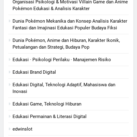
Organisasi Psikologi & Motivasi Villain Game dan Anime
Pokémon Edukasi & Analisis Karakter
Dunia Pokémon Mekanika dan Konsep Analisis Karakter
Fantasi dan Imajinasi Edukasi Populer Budaya Fiksi
Dunia Pokémon, Anime dan Hiburan, Karakter Ikonik,
Petualangan dan Strategi, Budaya Pop
Edukasi · Psikologi Perilaku · Manajemen Risiko
Edukasi Brand Digital
Edukasi Digital, Teknologi Adaptif, Mahasiswa dan
Inovasi
Edukasi Game, Teknologi Hiburan
Edukasi Permainan & Literasi Digital
edwinslot