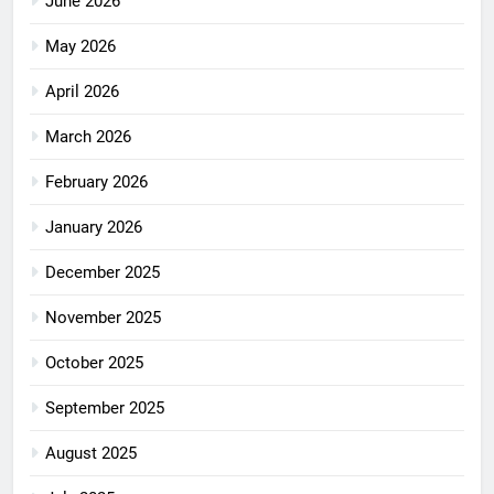
June 2026
May 2026
April 2026
March 2026
February 2026
January 2026
December 2025
November 2025
October 2025
September 2025
August 2025