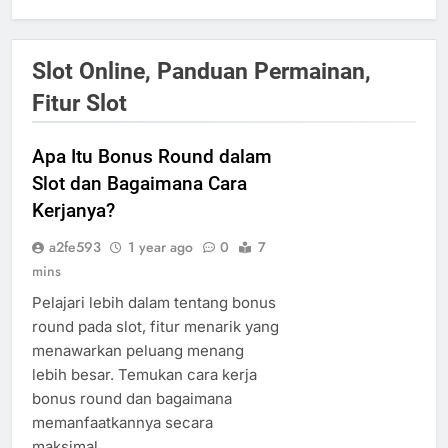
Slot Online, Panduan Permainan,
Fitur Slot
Apa Itu Bonus Round dalam
Slot dan Bagaimana Cara
Kerjanya?
a2fe593
1 year ago
0
7
mins
Pelajari lebih dalam tentang bonus
round pada slot, fitur menarik yang
menawarkan peluang menang
lebih besar. Temukan cara kerja
bonus round dan bagaimana
memanfaatkannya secara
maksimal.