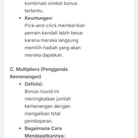
kombinasi simbol bonus
tertentu.
Keuntungan:
Pick-and-click memberikan
pemain kendali lebih besar
karena mereka langsung
memilih hadiah yang akan
mereka dapatkan.
C. Multipliers (Pengganda
Kemenangan)
Definisi:
Bonus round ini
meningkatkan jumlah
kemenangan dengan
mengalikan total
pembayaran.
Bagaimana Cara
Mendapatkannya: