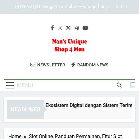
Skip
LEBAH4D dengan Tampilan Responsif untuk
to
Pengguna Modern
content
KAYA787 dengan Tampilan Modern dan Sistem
yang Adaptif untuk Pengalaman Digital Lebih
Terarah
LEBAH4D sebagai Ekosistem Digital dengan
Sistem Terintegrasi
EDWINSLOT dengan Tampilan Responsif untuk
Pengguna Modern
Nan's Unique
Dapatkan Produk Fashion Pria Terbaik
LEBAH4D dengan Tampilan Responsif untuk
NEWSLETTER
RANDOM NEWS
Pengguna Modern
Shop 4 Men
Di Nans Unique Shop 4 Men. Tampil
KAYA787 dengan Tampilan Modern dan Sistem
Stylish Dengan Koleksi Terbaru Kami.
yang Adaptif untuk Pengalaman Digital Lebih
MENU
Terarah
BAH4D sebagai Ekosistem Digital dengan Sistem Terintegrasi
HEADLINES
Weeks Ago
Home
Slot Online, Panduan Permainan, Fitur Slot