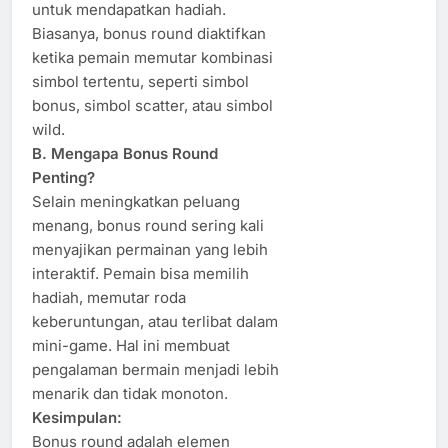
untuk mendapatkan hadiah.
Biasanya, bonus round diaktifkan
ketika pemain memutar kombinasi
simbol tertentu, seperti simbol
bonus, simbol scatter, atau simbol
wild.
B. Mengapa Bonus Round
Penting?
Selain meningkatkan peluang
menang, bonus round sering kali
menyajikan permainan yang lebih
interaktif. Pemain bisa memilih
hadiah, memutar roda
keberuntungan, atau terlibat dalam
mini-game. Hal ini membuat
pengalaman bermain menjadi lebih
menarik dan tidak monoton.
Kesimpulan:
Bonus round adalah elemen