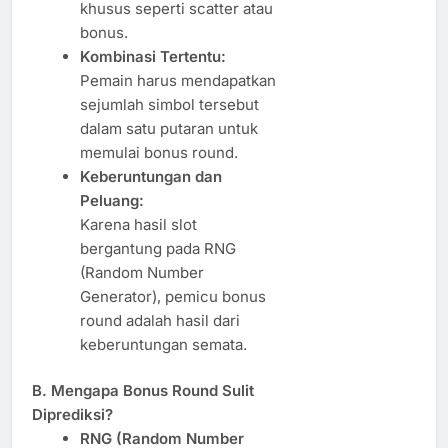
khusus seperti scatter atau
bonus.
Kombinasi Tertentu:
Pemain harus mendapatkan
sejumlah simbol tersebut
dalam satu putaran untuk
memulai bonus round.
Keberuntungan dan
Peluang:
Karena hasil slot
bergantung pada RNG
(Random Number
Generator), pemicu bonus
round adalah hasil dari
keberuntungan semata.
B. Mengapa Bonus Round Sulit
Diprediksi?
RNG (Random Number