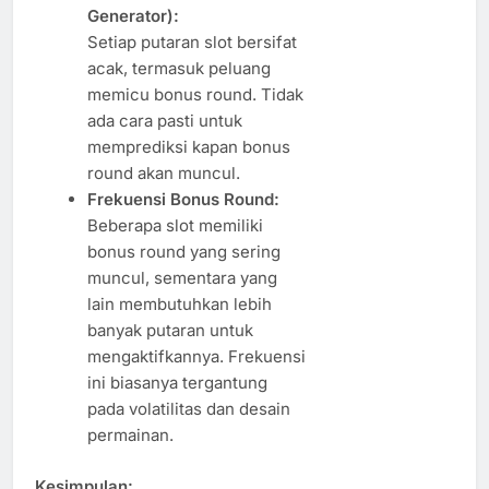
Generator):
Setiap putaran slot bersifat
acak, termasuk peluang
memicu bonus round. Tidak
ada cara pasti untuk
memprediksi kapan bonus
round akan muncul.
Frekuensi Bonus Round:
Beberapa slot memiliki
bonus round yang sering
muncul, sementara yang
lain membutuhkan lebih
banyak putaran untuk
mengaktifkannya. Frekuensi
ini biasanya tergantung
pada volatilitas dan desain
permainan.
Kesimpulan: