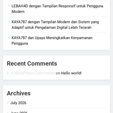
LEBAH4D dengan Tampilan Responsif untuk Pengguna
Modern
KAYA787 dengan Tampilan Modern dan Sistem yang
Adaptif untuk Pengalaman Digital Lebih Terarah
KAYA787 dan Upaya Meningkatkan Kenyamanan
Pengguna
Recent Comments
A WordPress Commenter
on
Hello world!
Archives
July 2026