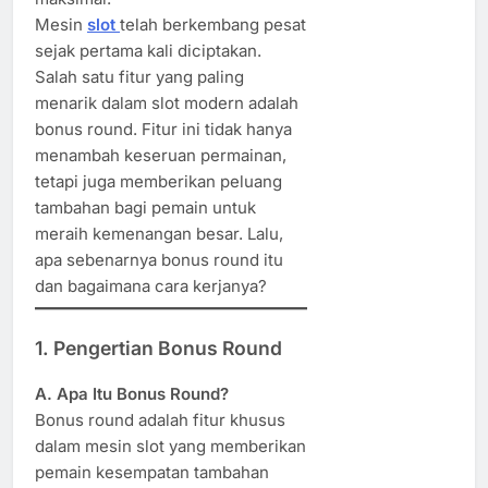
Mesin
slot
telah berkembang pesat
sejak pertama kali diciptakan.
Salah satu fitur yang paling
menarik dalam slot modern adalah
bonus round. Fitur ini tidak hanya
menambah keseruan permainan,
tetapi juga memberikan peluang
tambahan bagi pemain untuk
meraih kemenangan besar. Lalu,
apa sebenarnya bonus round itu
dan bagaimana cara kerjanya?
1. Pengertian Bonus Round
A. Apa Itu Bonus Round?
Bonus round adalah fitur khusus
dalam mesin slot yang memberikan
pemain kesempatan tambahan