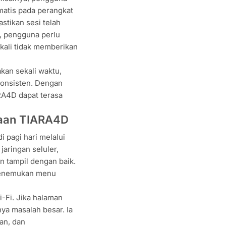
matis pada perangkat
stikan sesi telah
k, pengguna perlu
g kali tidak memberikan
kan sekali waktu,
konsisten. Dengan
RA4D dapat terasa
naan TIARA4D
pagi hari melalui
aringan seluler,
 tampil dengan baik.
menemukan menu
i-Fi. Jika halaman
ya masalah besar. Ia
an, dan