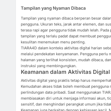
Tampilan yang Nyaman Dibaca
Tampilan yang nyaman dibaca berperan besar dal
pengguna. Ukuran teks, jarak antar elemen, dan su
terasa rapi agar pengguna tidak mudah lelah. Pada 
tampilan yang terlalu padat dapat membuat penggun
kesulitan menemukan menu penting.
TIARA4D dalam konteks aktivitas digital harian seb
melalui pendekatan kenyamanan. Pengguna perlu
halaman yang terlihat konsisten, mudah dibaca, da
instruksi yang membingungkan.
Keamanan dalam Aktivitas Digital
Aktivitas digital yang praktis tetap harus memperh
Kemudahan akses tidak boleh membuat pengguna
perlindungan data pribadi. Saat menggunakan TIA
membiasakan diri untuk menjaga informasi akun, t
sensitif, dan menghindari perangkat umum jika tida
Keamanan juga berkaitan dengan kebiasaan kecil. 