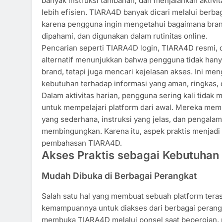
banyak instruksi tambahan, dan menjalankan aktivit
lebih efisien. TIARA4D banyak dicari melalui berba
karena pengguna ingin mengetahui bagaimana brand
dipahami, dan digunakan dalam rutinitas online.
Pencarian seperti TIARA4D login, TIARA4D resmi,
alternatif menunjukkan bahwa pengguna tidak han
brand, tetapi juga mencari kejelasan akses. Ini m
kebutuhan terhadap informasi yang aman, ringkas,
Dalam aktivitas harian, pengguna sering kali tidak 
untuk mempelajari platform dari awal. Mereka me
yang sederhana, instruksi yang jelas, dan pengalam
membingungkan. Karena itu, aspek praktis menjadi 
pembahasan TIARA4D.
Akses Praktis sebagai Kebutuhan
Mudah Dibuka di Berbagai Perangkat
Salah satu hal yang membuat sebuah platform teras
kemampuannya untuk diakses dari berbagai perang
membuka TIARA4D melalui ponsel saat bepergian,