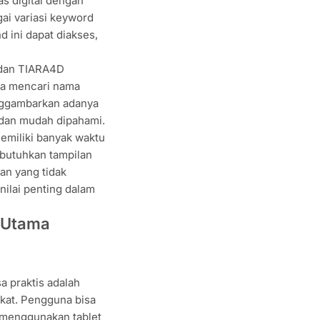
as digital dengan
gai variasi keyword
 ini dapat diakses,
 dan TIARA4D
ya mencari nama
enggambarkan adanya
 dan mudah dipahami.
memiliki banyak waktu
mbutuhkan tampilan
an yang tidak
nilai penting dalam
 Utama
a praktis adalah
kat. Pengguna bisa
 menggunakan tablet