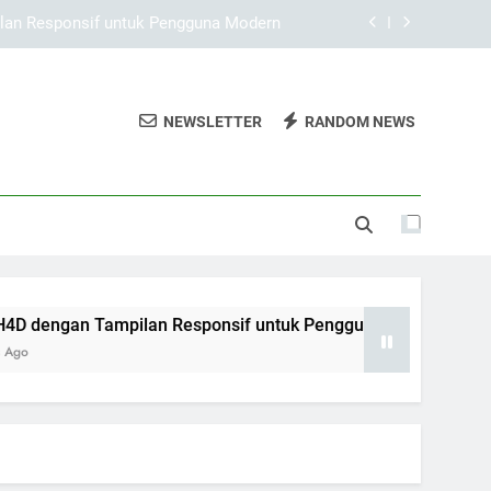
an Responsif untuk Pengguna Modern
an Responsif untuk Pengguna Modern
tuk Pengalaman Digital Lebih Terarah
NEWSLETTER
RANDOM NEWS
m Digital dengan Sistem Terintegrasi
l Stylish Dengan Koleksi Terbaru Kami.
an Responsif untuk Pengguna Modern
an Responsif untuk Pengguna Modern
tuk Pengalaman Digital Lebih Terarah
Tampilan Responsif untuk Pengguna Modern
KAYA787 d
3 Weeks Ago