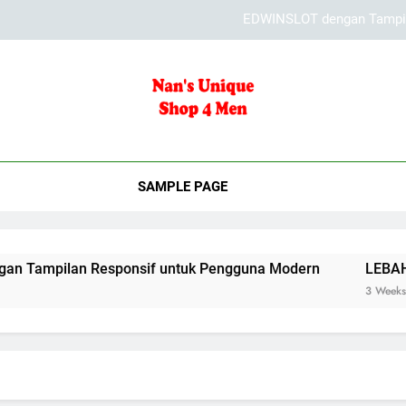
EDWINSLOT dengan Tampil
LEBAH4D dengan Tampil
KAYA787 dengan Tampilan Modern dan Sistem yang Adaptif un
's Unique Shop 4 Men
LEBAH4D sebagai Ekosiste
roduk Fashion Pria Terbaik Di Nans Unique Shop 4 Men. Tampi
EDWINSLOT dengan Tampil
SAMPLE PAGE
LEBAH4D dengan Tampil
KAYA787 dengan Tampilan Modern dan Sistem yang Adaptif un
n Responsif untuk Pengguna Modern
LEBAH4D dengan 
3 Weeks Ago