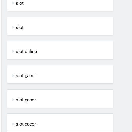
slot
slot
slot online
slot gacor
slot gacor
slot gacor