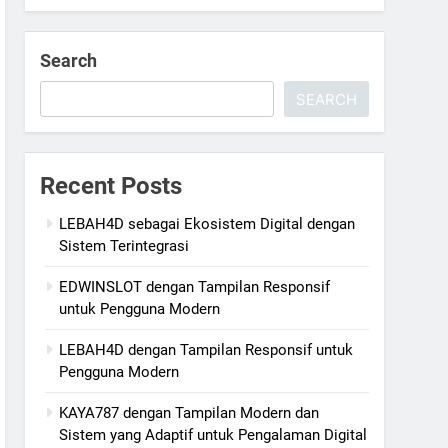
Search
SEARCH
Recent Posts
LEBAH4D sebagai Ekosistem Digital dengan
Sistem Terintegrasi
EDWINSLOT dengan Tampilan Responsif
untuk Pengguna Modern
LEBAH4D dengan Tampilan Responsif untuk
Pengguna Modern
KAYA787 dengan Tampilan Modern dan
Sistem yang Adaptif untuk Pengalaman Digital