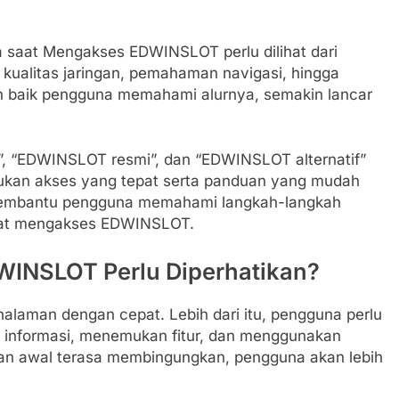
saat Mengakses EDWINSLOT perlu dilihat dari
, kualitas jaringan, pemahaman navigasi, hingga
 baik pengguna memahami alurnya, semakin lancar
”, “EDWINSLOT resmi”, dan “EDWINSLOT alternatif”
kan akses yang tepat serta panduan yang mudah
tuk membantu pengguna memahami langkah-langkah
aat mengakses EDWINSLOT.
INSLOT Perlu Diperhatikan?
laman dengan cepat. Lebih dari itu, pengguna perlu
informasi, menemukan fitur, dan menggunakan
man awal terasa membingungkan, pengguna akan lebih