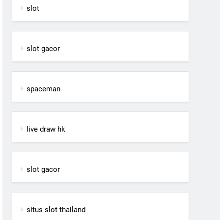
slot
slot gacor
spaceman
live draw hk
slot gacor
situs slot thailand