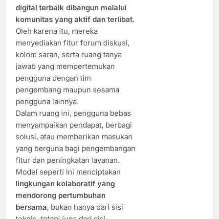
digital terbaik dibangun melalui
komunitas yang aktif dan terlibat
.
Oleh karena itu, mereka
menyediakan fitur forum diskusi,
kolom saran, serta ruang tanya
jawab yang mempertemukan
pengguna dengan tim
pengembang maupun sesama
pengguna lainnya.
Dalam ruang ini, pengguna bebas
menyampaikan pendapat, berbagi
solusi, atau memberikan masukan
yang berguna bagi pengembangan
fitur dan peningkatan layanan.
Model seperti ini menciptakan
lingkungan kolaboratif yang
mendorong pertumbuhan
bersama
, bukan hanya dari sisi
teknis, tetapi juga dari sisi