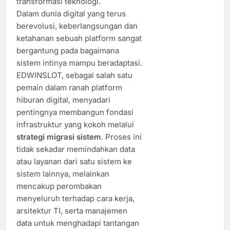
transformasi teknologi.
Dalam dunia digital yang terus
berevolusi, keberlangsungan dan
ketahanan sebuah platform sangat
bergantung pada bagaimana
sistem intinya mampu beradaptasi.
EDWINSLOT, sebagai salah satu
pemain dalam ranah platform
hiburan digital, menyadari
pentingnya membangun fondasi
infrastruktur yang kokoh melalui
strategi migrasi sistem
. Proses ini
tidak sekadar memindahkan data
atau layanan dari satu sistem ke
sistem lainnya, melainkan
mencakup perombakan
menyeluruh terhadap cara kerja,
arsitektur TI, serta manajemen
data untuk menghadapi tantangan