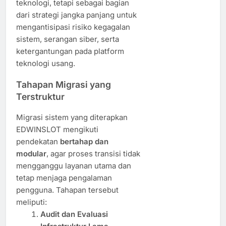
teknologi, tetapi sebagai bagian
dari strategi jangka panjang untuk
mengantisipasi risiko kegagalan
sistem, serangan siber, serta
ketergantungan pada platform
teknologi usang.
Tahapan Migrasi yang
Terstruktur
Migrasi sistem yang diterapkan
EDWINSLOT mengikuti
pendekatan
bertahap dan
modular
, agar proses transisi tidak
mengganggu layanan utama dan
tetap menjaga pengalaman
pengguna. Tahapan tersebut
meliputi:
Audit dan Evaluasi