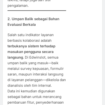
pengalaman.
2. Umpan Balik sebagai Bahan
Evaluasi Berkala
Salah satu indikator layanan
berbasis kolaborasi adalah
terbukanya sistem terhadap
masukan pengguna secara
langsung
. Di Edwinslot, semua
umpan balik yang masuk—baik
melalui survey kepuasan, formulir
saran, maupun interaksi langsung
di layanan pelanggan—dikelola dan
dianalisis oleh tim internal.
Data ini kemudian digunakan
sebagai bahan untuk merancang
pembaruan fitur, penyederhanaan