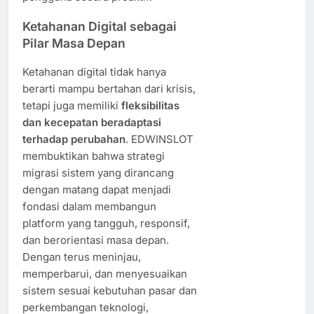
Ketahanan Digital sebagai
Pilar Masa Depan
Ketahanan digital tidak hanya
berarti mampu bertahan dari krisis,
tetapi juga memiliki
fleksibilitas
dan kecepatan beradaptasi
terhadap perubahan
. EDWINSLOT
membuktikan bahwa strategi
migrasi sistem yang dirancang
dengan matang dapat menjadi
fondasi dalam membangun
platform yang tangguh, responsif,
dan berorientasi masa depan.
Dengan terus meninjau,
memperbarui, dan menyesuaikan
sistem sesuai kebutuhan pasar dan
perkembangan teknologi,