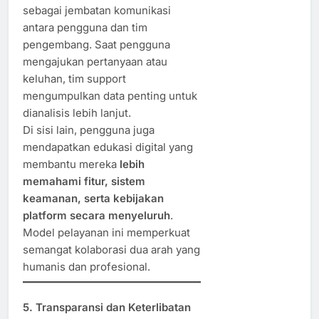
sebagai jembatan komunikasi
antara pengguna dan tim
pengembang. Saat pengguna
mengajukan pertanyaan atau
keluhan, tim support
mengumpulkan data penting untuk
dianalisis lebih lanjut.
Di sisi lain, pengguna juga
mendapatkan edukasi digital yang
membantu mereka
lebih
memahami fitur, sistem
keamanan, serta kebijakan
platform secara menyeluruh
.
Model pelayanan ini memperkuat
semangat kolaborasi dua arah yang
humanis dan profesional.
5. Transparansi dan Keterlibatan