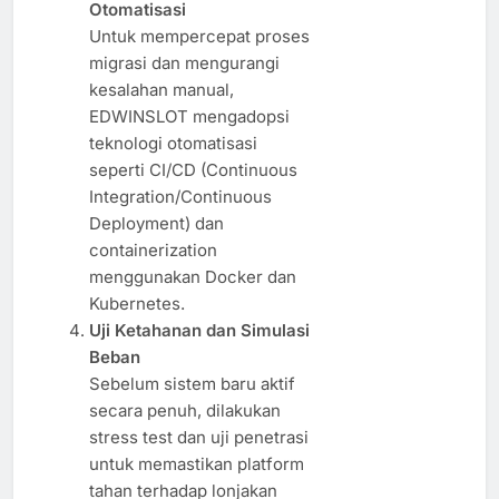
Otomatisasi
Untuk mempercepat proses
migrasi dan mengurangi
kesalahan manual,
EDWINSLOT mengadopsi
teknologi otomatisasi
seperti CI/CD (Continuous
Integration/Continuous
Deployment) dan
containerization
menggunakan Docker dan
Kubernetes.
Uji Ketahanan dan Simulasi
Beban
Sebelum sistem baru aktif
secara penuh, dilakukan
stress test dan uji penetrasi
untuk memastikan platform
tahan terhadap lonjakan