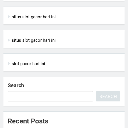
situs slot gacor hari ini
situs slot gacor hari ini
slot gacor hari ini
Search
SEARCH
Recent Posts