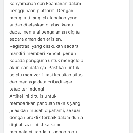
kenyamanan dan keamanan dalam
penggunaan platform. Dengan
mengikuti langkah-langkah yang
sudah dijelaskan di atas, kamu
dapat memulai pengalaman digital
secara aman dan efisien.
Registrasi yang dilakukan secara
mandiri memberi kendali penuh
kepada pengguna untuk mengelola
akun dan datanya. Pastikan untuk
selalu memverifikasi keaslian situs
dan menjaga data pribadi agar
tetap terlindungi.
Artikel ini ditulis untuk
memberikan panduan teknis yang
jelas dan mudah dipahami, sesuai
dengan praktik terbaik dalam dunia
digital saat ini. Jika kamu
mengalami kendala, jangan ragu