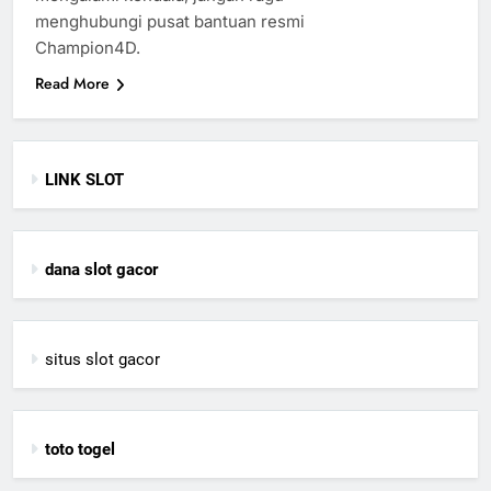
menghubungi pusat bantuan resmi
Champion4D.
Read More
LINK SLOT
dana slot gacor
situs slot gacor
toto togel