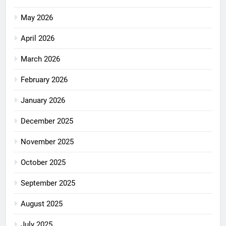
May 2026
April 2026
March 2026
February 2026
January 2026
December 2025
November 2025
October 2025
September 2025
August 2025
July 2025