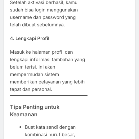
Setelah aktivasi berhasil, kamu
sudah bisa login menggunakan
username dan password yang
telah dibuat sebelumnya.
4. Lengkapi Profil
Masuk ke halaman profil dan
lengkapi informasi tambahan yang
belum terisi. Ini akan
mempermudah sistem
memberikan pelayanan yang lebih
tepat dan personal.
Tips Penting untuk
Keamanan
Buat kata sandi dengan
kombinasi huruf besar,