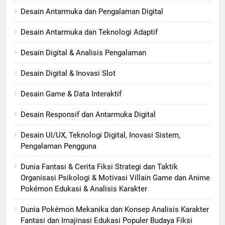
Desain Antarmuka dan Pengalaman Digital
Desain Antarmuka dan Teknologi Adaptif
Desain Digital & Analisis Pengalaman
Desain Digital & Inovasi Slot
Desain Game & Data Interaktif
Desain Responsif dan Antarmuka Digital
Desain UI/UX, Teknologi Digital, Inovasi Sistem,
Pengalaman Pengguna
Dunia Fantasi & Cerita Fiksi Strategi dan Taktik
Organisasi Psikologi & Motivasi Villain Game dan Anime
Pokémon Edukasi & Analisis Karakter
Dunia Pokémon Mekanika dan Konsep Analisis Karakter
Fantasi dan Imajinasi Edukasi Populer Budaya Fiksi