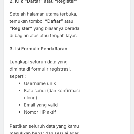
2. Klik “Daftar” atau “Register”
Setelah halaman utama terbuka,
temukan tombol
“Daftar”
atau
“Register”
yang biasanya berada
di bagian atas atau tengah layar.
3. Isi Formulir Pendaftaran
Lengkapi seluruh data yang
diminta di formulir registrasi,
seperti:
Username unik
Kata sandi (dan konfirmasi
ulang)
Email yang valid
Nomor HP aktif
Pastikan seluruh data yang kamu
masukkan benar dan sesuai agar