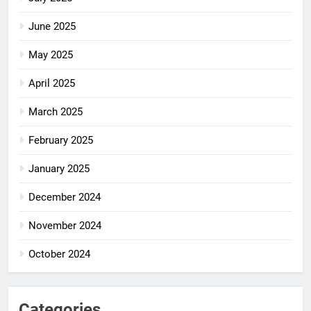
June 2025
May 2025
April 2025
March 2025
February 2025
January 2025
December 2024
November 2024
October 2024
Categories