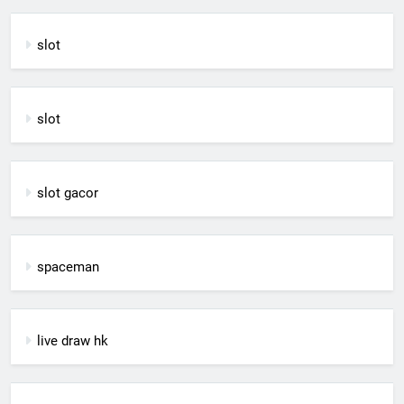
slot
slot
slot gacor
spaceman
live draw hk