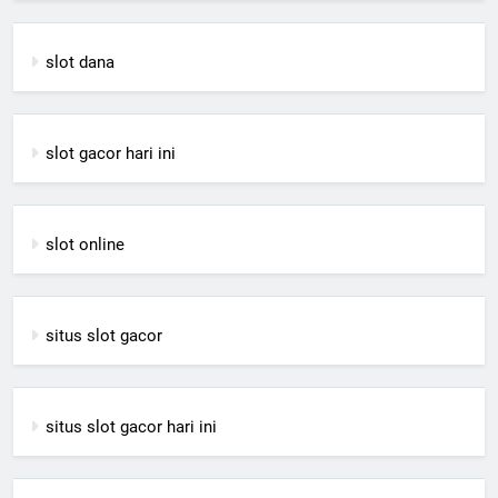
slot dana
slot gacor hari ini
slot online
situs slot gacor
situs slot gacor hari ini