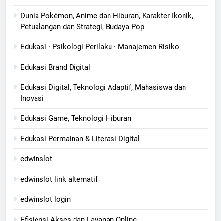
Dunia Pokémon, Anime dan Hiburan, Karakter Ikonik,
Petualangan dan Strategi, Budaya Pop
Edukasi · Psikologi Perilaku · Manajemen Risiko
Edukasi Brand Digital
Edukasi Digital, Teknologi Adaptif, Mahasiswa dan
Inovasi
Edukasi Game, Teknologi Hiburan
Edukasi Permainan & Literasi Digital
edwinslot
edwinslot link alternatif
edwinslot login
Efisiensi Akses dan Layanan Online