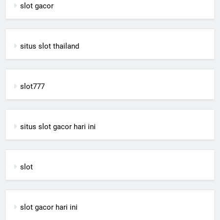
slot gacor
situs slot thailand
slot777
situs slot gacor hari ini
slot
slot gacor hari ini