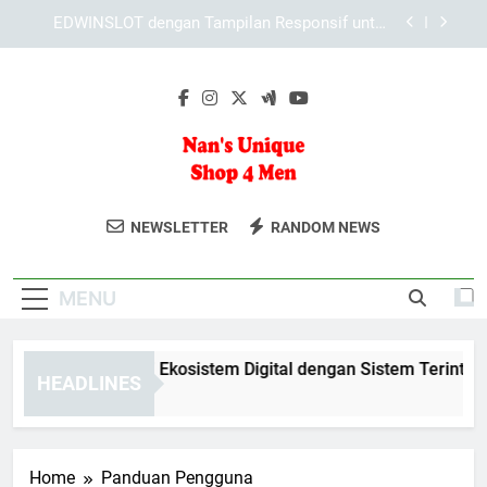
Skip
LEBAH4D dengan Tampilan Responsif untuk
to
Pengguna Modern
content
KAYA787 dengan Tampilan Modern dan Sistem
yang Adaptif untuk Pengalaman Digital Lebih
Terarah
LEBAH4D sebagai Ekosistem Digital dengan
Sistem Terintegrasi
EDWINSLOT dengan Tampilan Responsif untuk
Pengguna Modern
Nan's Unique
Dapatkan Produk Fashion Pria Terbaik
LEBAH4D dengan Tampilan Responsif untuk
NEWSLETTER
RANDOM NEWS
Pengguna Modern
Shop 4 Men
Di Nans Unique Shop 4 Men. Tampil
KAYA787 dengan Tampilan Modern dan Sistem
Stylish Dengan Koleksi Terbaru Kami.
yang Adaptif untuk Pengalaman Digital Lebih
MENU
Terarah
BAH4D sebagai Ekosistem Digital dengan Sistem Terintegrasi
HEADLINES
Weeks Ago
Home
Panduan Pengguna