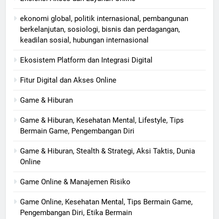
ekonomi global, politik internasional, pembangunan
berkelanjutan, sosiologi, bisnis dan perdagangan,
keadilan sosial, hubungan internasional
Ekosistem Platform dan Integrasi Digital
Fitur Digital dan Akses Online
Game & Hiburan
Game & Hiburan, Kesehatan Mental, Lifestyle, Tips
Bermain Game, Pengembangan Diri
Game & Hiburan, Stealth & Strategi, Aksi Taktis, Dunia
Online
Game Online & Manajemen Risiko
Game Online, Kesehatan Mental, Tips Bermain Game,
Pengembangan Diri, Etika Bermain