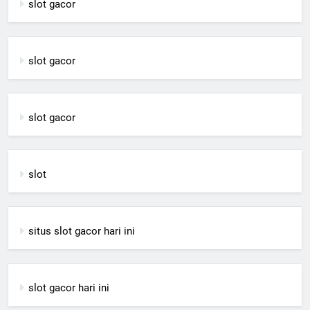
slot gacor
slot gacor
slot gacor
slot
situs slot gacor hari ini
slot gacor hari ini