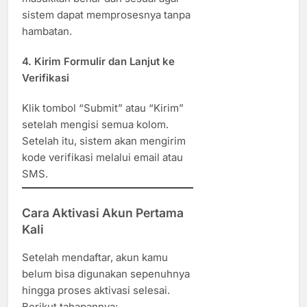
sistem dapat memprosesnya tanpa
hambatan.
4. Kirim Formulir dan Lanjut ke
Verifikasi
Klik tombol “Submit” atau “Kirim”
setelah mengisi semua kolom.
Setelah itu, sistem akan mengirim
kode verifikasi melalui email atau
SMS.
Cara Aktivasi Akun Pertama
Kali
Setelah mendaftar, akun kamu
belum bisa digunakan sepenuhnya
hingga proses aktivasi selesai.
Berikut tahapannya: