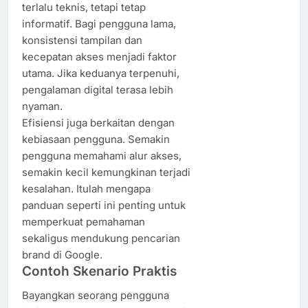
terlalu teknis, tetapi tetap
informatif. Bagi pengguna lama,
konsistensi tampilan dan
kecepatan akses menjadi faktor
utama. Jika keduanya terpenuhi,
pengalaman digital terasa lebih
nyaman.
Efisiensi juga berkaitan dengan
kebiasaan pengguna. Semakin
pengguna memahami alur akses,
semakin kecil kemungkinan terjadi
kesalahan. Itulah mengapa
panduan seperti ini penting untuk
memperkuat pemahaman
sekaligus mendukung pencarian
brand di Google.
Contoh Skenario Praktis
Bayangkan seorang pengguna