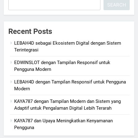
SEARCH
Recent Posts
LEBAH4D sebagai Ekosistem Digital dengan Sistem
Terintegrasi
EDWINSLOT dengan Tampilan Responsif untuk
Pengguna Modern
LEBAH4D dengan Tampilan Responsif untuk Pengguna
Modern
KAYA787 dengan Tampilan Modern dan Sistem yang
Adaptif untuk Pengalaman Digital Lebih Terarah
KAYA787 dan Upaya Meningkatkan Kenyamanan
Pengguna