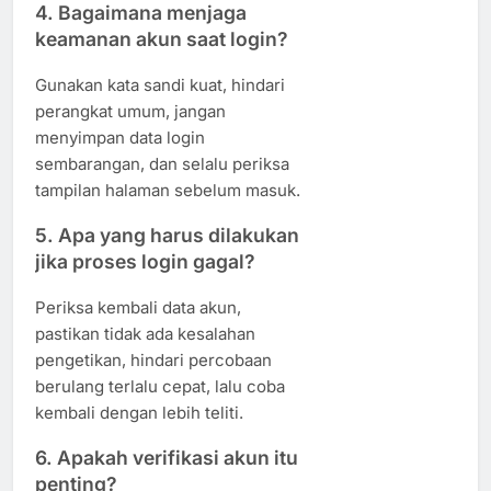
4. Bagaimana menjaga
keamanan akun saat login?
Gunakan kata sandi kuat, hindari
perangkat umum, jangan
menyimpan data login
sembarangan, dan selalu periksa
tampilan halaman sebelum masuk.
5. Apa yang harus dilakukan
jika proses login gagal?
Periksa kembali data akun,
pastikan tidak ada kesalahan
pengetikan, hindari percobaan
berulang terlalu cepat, lalu coba
kembali dengan lebih teliti.
6. Apakah verifikasi akun itu
penting?