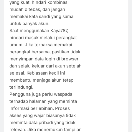
yang kuat, hindari kombinasi
mudah ditebak, dan jangan
memakai kata sandi yang sama
untuk banyak akun.
Saat menggunakan Kaya787,
hindari masuk melalui perangkat
umum. Jika terpaksa memakai
perangkat bersama, pastikan tidak
menyimpan data login di browser
dan selalu keluar dari akun setelah
selesai. Kebiasaan kecil ini
membantu menjaga akun tetap
terlindungi.
Pengguna juga perlu waspada
terhadap halaman yang meminta
informasi berlebihan. Proses
akses yang wajar biasanya tidak
meminta data pribadi yang tidak
relevan. Jika menemukan tampilan