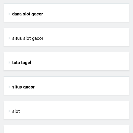
dana slot gacor
situs slot gacor
toto togel
situs gacor
slot