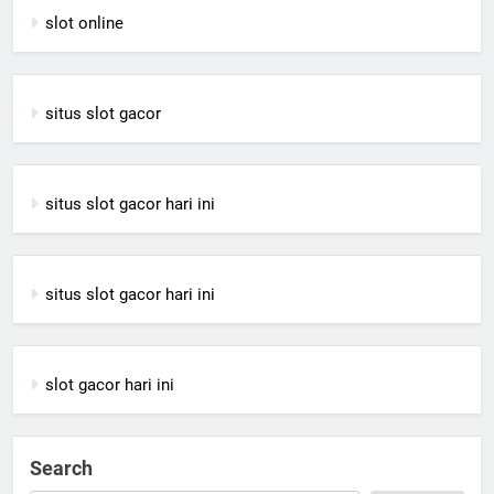
slot online
situs slot gacor
situs slot gacor hari ini
situs slot gacor hari ini
slot gacor hari ini
Search