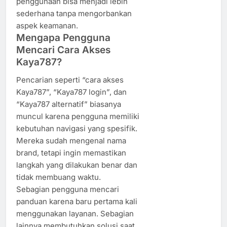
penggunaan bisa menjadi lebih
sederhana tanpa mengorbankan
aspek keamanan.
Mengapa Pengguna
Mencari Cara Akses
Kaya787?
Pencarian seperti “cara akses
Kaya787”, “Kaya787 login”, dan
“Kaya787 alternatif” biasanya
muncul karena pengguna memiliki
kebutuhan navigasi yang spesifik.
Mereka sudah mengenal nama
brand, tetapi ingin memastikan
langkah yang dilakukan benar dan
tidak membuang waktu.
Sebagian pengguna mencari
panduan karena baru pertama kali
menggunakan layanan. Sebagian
lainnya membutuhkan solusi saat