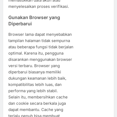
memasukkan data akun atau
menyelesaikan proses verifikasi.
Gunakan Browser yang
Diperbarui
Browser lama dapat menyebabkan
tampilan halaman tidak sempurna
atau beberapa fungsi tidak berjalan
optimal. Karena itu, pengguna
disarankan menggunakan browser
versi terbaru. Browser yang
diperbarui biasanya memiliki
dukungan keamanan lebih baik,
kompatibilitas lebih luas, dan
performa yang lebih stabil.
Selain itu, membersihkan cache
dan cookie secara berkala juga
dapat membantu. Cache yang
terlalu penuh bisa membuat