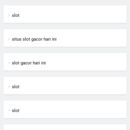
slot
situs slot gacor hari ini
slot gacor hari ini
slot
slot