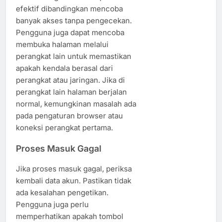
efektif dibandingkan mencoba
banyak akses tanpa pengecekan.
Pengguna juga dapat mencoba
membuka halaman melalui
perangkat lain untuk memastikan
apakah kendala berasal dari
perangkat atau jaringan. Jika di
perangkat lain halaman berjalan
normal, kemungkinan masalah ada
pada pengaturan browser atau
koneksi perangkat pertama.
Proses Masuk Gagal
Jika proses masuk gagal, periksa
kembali data akun. Pastikan tidak
ada kesalahan pengetikan.
Pengguna juga perlu
memperhatikan apakah tombol