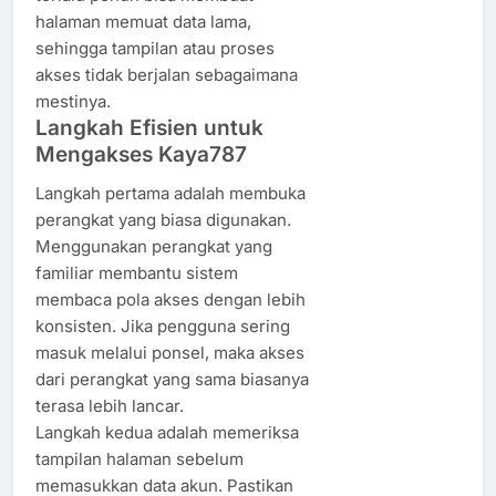
halaman memuat data lama,
sehingga tampilan atau proses
akses tidak berjalan sebagaimana
mestinya.
Langkah Efisien untuk
Mengakses Kaya787
Langkah pertama adalah membuka
perangkat yang biasa digunakan.
Menggunakan perangkat yang
familiar membantu sistem
membaca pola akses dengan lebih
konsisten. Jika pengguna sering
masuk melalui ponsel, maka akses
dari perangkat yang sama biasanya
terasa lebih lancar.
Langkah kedua adalah memeriksa
tampilan halaman sebelum
memasukkan data akun. Pastikan