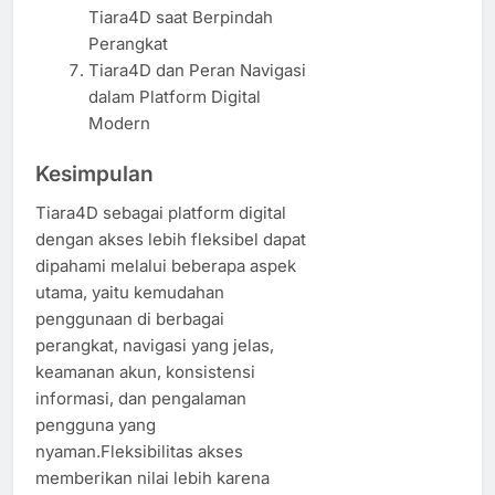
Tiara4D saat Berpindah
Perangkat
Tiara4D dan Peran Navigasi
dalam Platform Digital
Modern
Kesimpulan
Tiara4D sebagai platform digital
dengan akses lebih fleksibel dapat
dipahami melalui beberapa aspek
utama, yaitu kemudahan
penggunaan di berbagai
perangkat, navigasi yang jelas,
keamanan akun, konsistensi
informasi, dan pengalaman
pengguna yang
nyaman.Fleksibilitas akses
memberikan nilai lebih karena