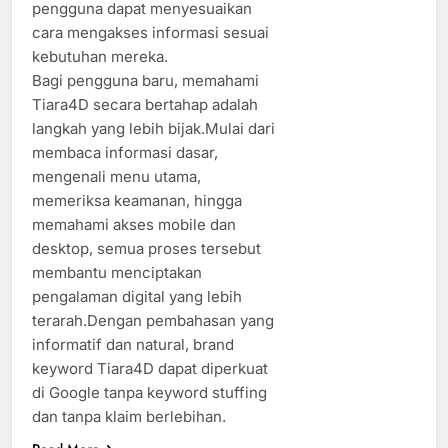
pengguna dapat menyesuaikan
cara mengakses informasi sesuai
kebutuhan mereka.
Bagi pengguna baru, memahami
Tiara4D secara bertahap adalah
langkah yang lebih bijak.Mulai dari
membaca informasi dasar,
mengenali menu utama,
memeriksa keamanan, hingga
memahami akses mobile dan
desktop, semua proses tersebut
membantu menciptakan
pengalaman digital yang lebih
terarah.Dengan pembahasan yang
informatif dan natural, brand
keyword Tiara4D dapat diperkuat
di Google tanpa keyword stuffing
dan tanpa klaim berlebihan.