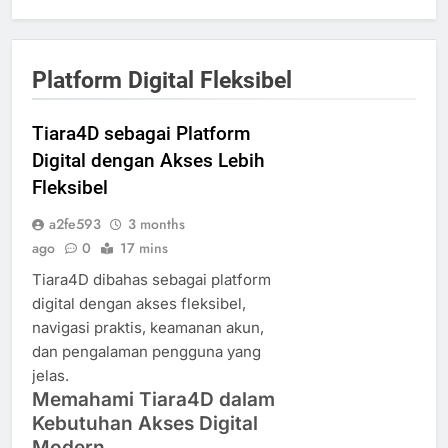
Platform Digital Fleksibel
Tiara4D sebagai Platform
Digital dengan Akses Lebih
Fleksibel
a2fe593
3 months
ago
0
17 mins
Tiara4D dibahas sebagai platform
digital dengan akses fleksibel,
navigasi praktis, keamanan akun,
dan pengalaman pengguna yang
jelas.
Memahami Tiara4D dalam
Kebutuhan Akses Digital
Modern