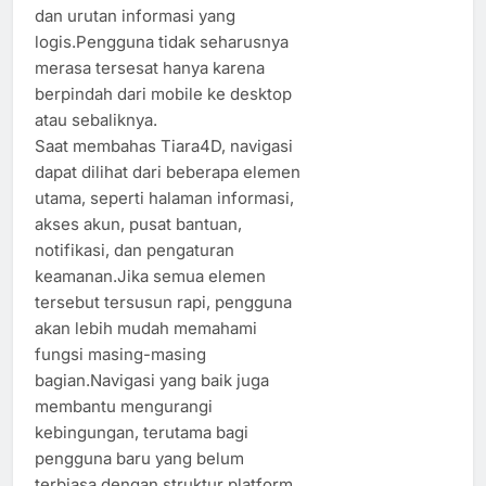
dan urutan informasi yang
logis.Pengguna tidak seharusnya
merasa tersesat hanya karena
berpindah dari mobile ke desktop
atau sebaliknya.
Saat membahas Tiara4D, navigasi
dapat dilihat dari beberapa elemen
utama, seperti halaman informasi,
akses akun, pusat bantuan,
notifikasi, dan pengaturan
keamanan.Jika semua elemen
tersebut tersusun rapi, pengguna
akan lebih mudah memahami
fungsi masing-masing
bagian.Navigasi yang baik juga
membantu mengurangi
kebingungan, terutama bagi
pengguna baru yang belum
terbiasa dengan struktur platform.