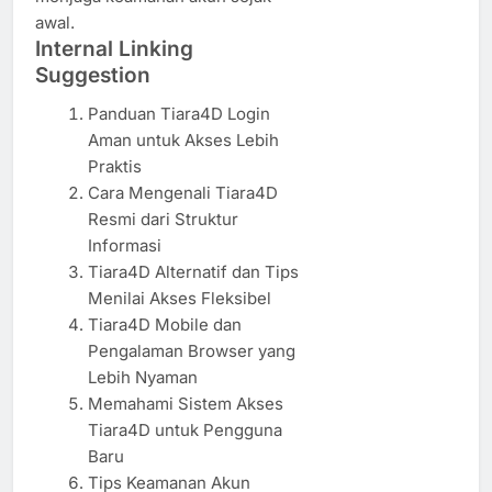
awal.
Internal Linking
Suggestion
Panduan Tiara4D Login
Aman untuk Akses Lebih
Praktis
Cara Mengenali Tiara4D
Resmi dari Struktur
Informasi
Tiara4D Alternatif dan Tips
Menilai Akses Fleksibel
Tiara4D Mobile dan
Pengalaman Browser yang
Lebih Nyaman
Memahami Sistem Akses
Tiara4D untuk Pengguna
Baru
Tips Keamanan Akun