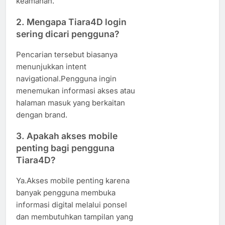
keamanan.
2. Mengapa Tiara4D login
sering dicari pengguna?
Pencarian tersebut biasanya
menunjukkan intent
navigational.Pengguna ingin
menemukan informasi akses atau
halaman masuk yang berkaitan
dengan brand.
3. Apakah akses mobile
penting bagi pengguna
Tiara4D?
Ya.Akses mobile penting karena
banyak pengguna membuka
informasi digital melalui ponsel
dan membutuhkan tampilan yang