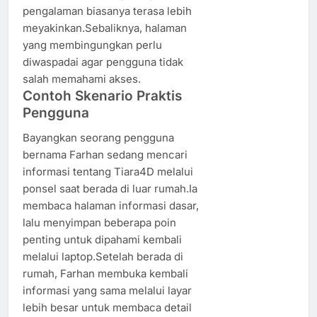
pengalaman biasanya terasa lebih
meyakinkan.Sebaliknya, halaman
yang membingungkan perlu
diwaspadai agar pengguna tidak
salah memahami akses.
Contoh Skenario Praktis
Pengguna
Bayangkan seorang pengguna
bernama Farhan sedang mencari
informasi tentang Tiara4D melalui
ponsel saat berada di luar rumah.Ia
membaca halaman informasi dasar,
lalu menyimpan beberapa poin
penting untuk dipahami kembali
melalui laptop.Setelah berada di
rumah, Farhan membuka kembali
informasi yang sama melalui layar
lebih besar untuk membaca detail