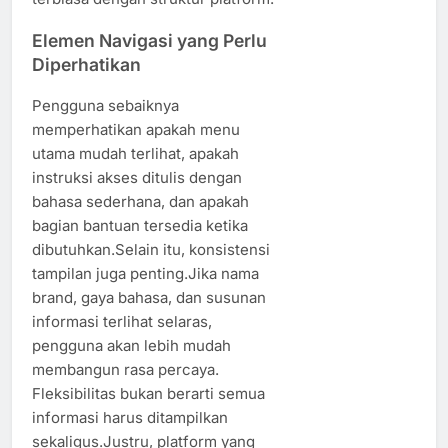
Elemen Navigasi yang Perlu
Diperhatikan
Pengguna sebaiknya
memperhatikan apakah menu
utama mudah terlihat, apakah
instruksi akses ditulis dengan
bahasa sederhana, dan apakah
bagian bantuan tersedia ketika
dibutuhkan.Selain itu, konsistensi
tampilan juga penting.Jika nama
brand, gaya bahasa, dan susunan
informasi terlihat selaras,
pengguna akan lebih mudah
membangun rasa percaya.
Fleksibilitas bukan berarti semua
informasi harus ditampilkan
sekaligus.Justru, platform yang