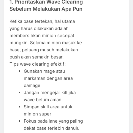
1. Prioritaskan Wave Clearing
Sebelum Melakukan Apa Pun
Ketika base tertekan, hal utama
yang harus dilakukan adalah
membersihkan minion secepat
mungkin. Selama minion masuk ke
base, peluang musuh melakukan
push akan semakin besar.
Tips wave clearing efektif:
Gunakan mage atau
marksman dengan area
damage
Jangan mengejar kill jika
wave belum aman
Simpan skill area untuk
minion super
Fokus pada lane yang paling
dekat base terlebih dahulu