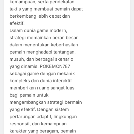
kemampuan, serta pendekatan
taktis yang membuat pemain dapat
berkembang lebih cepat dan
efektif.
Dalam dunia game modern,
strategi memainkan peran besar
dalam menentukan keberhasilan
pemain menghadapi tantangan,
musuh, dan berbagai skenario
yang dinamis. POKEMON787
sebagai game dengan mekanik
kompleks dan dunia interaktif
memberikan ruang sangat luas
bagi pemain untuk
mengembangkan strategi bermain
yang efektif. Dengan sistem
pertarungan adaptif, lingkungan
responsif, dan kemampuan
karakter yang beragam, pemain