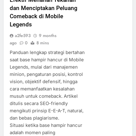
dan Menciptakan Peluang
Comeback di Mobile
Legends
a2fe593
9 months
ago
0
8 mins
Panduan lengkap strategi bertahan
saat base hampir hancur di Mobile
Legends, mulai dari manajemen
minion, pengaturan posisi, kontrol
vision, objektif defensif, hingga
cara memanfaatkan kesalahan
musuh untuk comeback. Artikel
ditulis secara SEO-friendly
mengikuti prinsip E-E-A-T, natural,
dan bebas plagiarisme.
Situasi ketika base hampir hancur
adalah momen paling