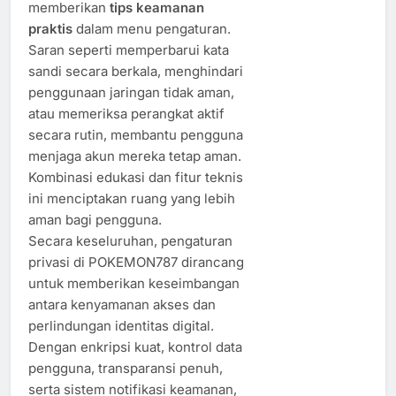
memberikan
tips keamanan
praktis
dalam menu pengaturan.
Saran seperti memperbarui kata
sandi secara berkala, menghindari
penggunaan jaringan tidak aman,
atau memeriksa perangkat aktif
secara rutin, membantu pengguna
menjaga akun mereka tetap aman.
Kombinasi edukasi dan fitur teknis
ini menciptakan ruang yang lebih
aman bagi pengguna.
Secara keseluruhan, pengaturan
privasi di POKEMON787 dirancang
untuk memberikan keseimbangan
antara kenyamanan akses dan
perlindungan identitas digital.
Dengan enkripsi kuat, kontrol data
pengguna, transparansi penuh,
serta sistem notifikasi keamanan,