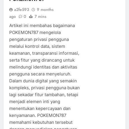
a2fe593
9 months
ago
0
7 mins
Artikel ini membahas bagaimana
POKEMON787 mengelola
pengaturan privasi pengguna
melalui kontrol data, sistem
keamanan, transparansi informasi,
serta fitur yang dirancang untuk
melindungi identitas dan aktivitas
pengguna secara menyeluruh.
Dalam dunia digital yang semakin
kompleks, privasi pengguna bukan
lagi sekadar fitur tambahan, tetapi
menjadi elemen inti yang
menentukan kepercayaan dan
kenyamanan. POKEMON787
memahami kebutuhan tersebut