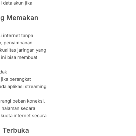
 data akun jika
ang Memakan
 internet tanpa
eo, penyimpanan
ualitas jaringan yang
l ini bisa membuat
idak
jika perangkat
da aplikasi streaming
rangi beban koneksi,
t halaman secara
kuota internet secara
m Terbuka