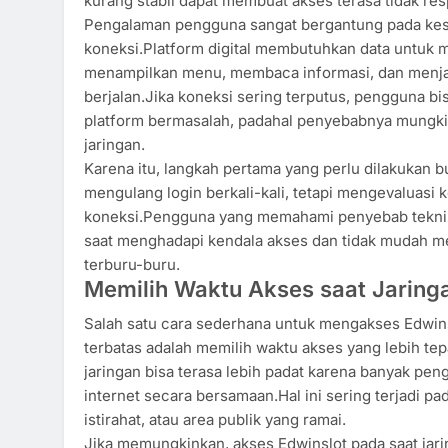
kurang stabil dapat membuat akses terasa tidak res
Pengalaman pengguna sangat bergantung pada kes
koneksi.Platform digital membutuhkan data untuk
menampilkan menu, membaca informasi, dan menjag
berjalan.Jika koneksi sering terputus, pengguna b
platform bermasalah, padahal penyebabnya mungkin
jaringan.
Karena itu, langkah pertama yang perlu dilakukan 
mengulang login berkali-kali, tetapi mengevaluasi k
koneksi.Pengguna yang memahami penyebab teknis
saat menghadapi kendala akses dan tidak mudah m
terburu-buru.
Memilih Waktu Akses saat Jaringa
Salah satu cara sederhana untuk mengakses Edwins
terbatas adalah memilih waktu akses yang lebih tep
jaringan bisa terasa lebih padat karena banyak pe
internet secara bersamaan.Hal ini sering terjadi pa
istirahat, atau area publik yang ramai.
Jika memungkinkan, akses Edwinslot pada saat jari