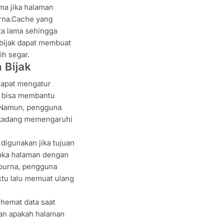
a jika halaman
rna.Cache yang
a lama sehingga
bijak dapat membuat
h segar.
 Bijak
dapat mengatur
a bisa membantu
s.Namun, pengguna
rkadang memengaruhi
digunakan jika tujuan
uka halaman dengan
mpurna, pengguna
tu lalu memuat ulang
 hemat data saat
ikan apakah halaman