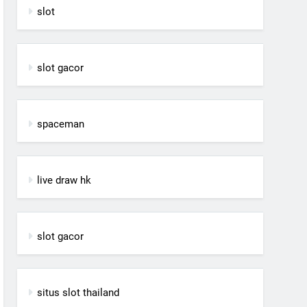
slot
slot gacor
spaceman
live draw hk
slot gacor
situs slot thailand