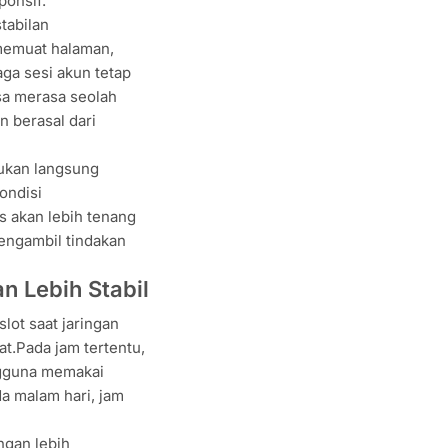
ponsif.
tabilan
 memuat halaman,
a sesi akun tetap
isa merasa seolah
 berasal dari
bukan langsung
ondisi
 akan lebih tenang
engambil tindakan
n Lebih Stabil
lot saat jaringan
at.Pada jam tertentu,
ngguna memakai
da malam hari, jam
ngan lebih