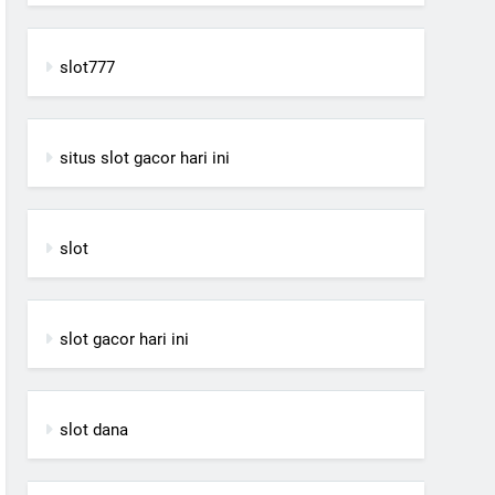
slot777
situs slot gacor hari ini
slot
slot gacor hari ini
slot dana