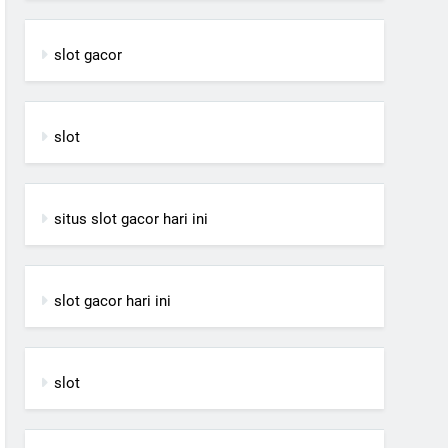
slot gacor
slot
situs slot gacor hari ini
slot gacor hari ini
slot