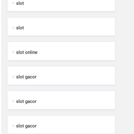
slot
slot
slot online
slot gacor
slot gacor
slot gacor