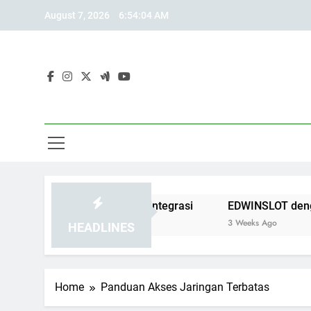
Skip
August 7, 2026
6:54:05 AM
to
content
Nan
Dapatkan P
engan Sistem Terintegrasi
EDWINSLOT dengan Tampilan
3 Weeks Ago
HEADLINES
Home
Panduan Akses Jaringan Terbatas