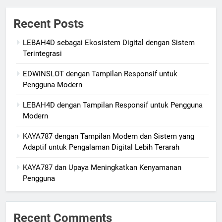
Recent Posts
LEBAH4D sebagai Ekosistem Digital dengan Sistem
Terintegrasi
EDWINSLOT dengan Tampilan Responsif untuk
Pengguna Modern
LEBAH4D dengan Tampilan Responsif untuk Pengguna
Modern
KAYA787 dengan Tampilan Modern dan Sistem yang
Adaptif untuk Pengalaman Digital Lebih Terarah
KAYA787 dan Upaya Meningkatkan Kenyamanan
Pengguna
Recent Comments