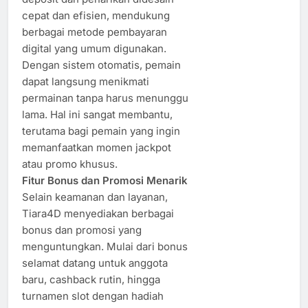
cepat dan efisien, mendukung
berbagai metode pembayaran
digital yang umum digunakan.
Dengan sistem otomatis, pemain
dapat langsung menikmati
permainan tanpa harus menunggu
lama. Hal ini sangat membantu,
terutama bagi pemain yang ingin
memanfaatkan momen jackpot
atau promo khusus.
Fitur Bonus dan Promosi Menarik
Selain keamanan dan layanan,
Tiara4D menyediakan berbagai
bonus dan promosi yang
menguntungkan. Mulai dari bonus
selamat datang untuk anggota
baru, cashback rutin, hingga
turnamen slot dengan hadiah