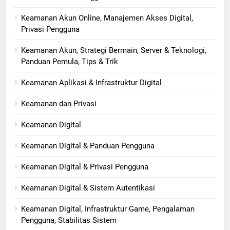
Keamanan Akun Online, Manajemen Akses Digital,
Privasi Pengguna
Keamanan Akun, Strategi Bermain, Server & Teknologi,
Panduan Pemula, Tips & Trik
Keamanan Aplikasi & Infrastruktur Digital
Keamanan dan Privasi
Keamanan Digital
Keamanan Digital & Panduan Pengguna
Keamanan Digital & Privasi Pengguna
Keamanan Digital & Sistem Autentikasi
Keamanan Digital, Infrastruktur Game, Pengalaman
Pengguna, Stabilitas Sistem