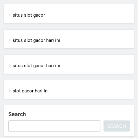
situs slot gacor
situs slot gacor hari ini
situs slot gacor hari ini
slot gacor hari ini
Search
SEARCH