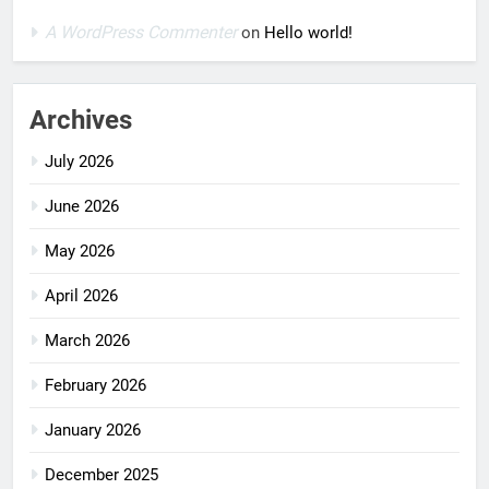
A WordPress Commenter
on
Hello world!
Archives
July 2026
June 2026
May 2026
April 2026
March 2026
February 2026
January 2026
December 2025