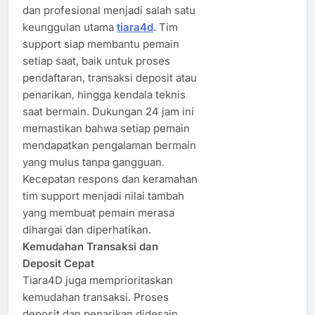
dan profesional menjadi salah satu
keunggulan utama
tiara4d
. Tim
support siap membantu pemain
setiap saat, baik untuk proses
pendaftaran, transaksi deposit atau
penarikan, hingga kendala teknis
saat bermain. Dukungan 24 jam ini
memastikan bahwa setiap pemain
mendapatkan pengalaman bermain
yang mulus tanpa gangguan.
Kecepatan respons dan keramahan
tim support menjadi nilai tambah
yang membuat pemain merasa
dihargai dan diperhatikan.
Kemudahan Transaksi dan
Deposit Cepat
Tiara4D juga memprioritaskan
kemudahan transaksi. Proses
deposit dan penarikan didesain