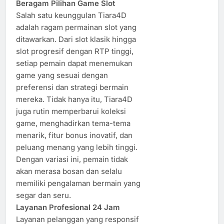
Beragam Pilihan Game Slot
Salah satu keunggulan Tiara4D
adalah ragam permainan slot yang
ditawarkan. Dari slot klasik hingga
slot progresif dengan RTP tinggi,
setiap pemain dapat menemukan
game yang sesuai dengan
preferensi dan strategi bermain
mereka. Tidak hanya itu, Tiara4D
juga rutin memperbarui koleksi
game, menghadirkan tema-tema
menarik, fitur bonus inovatif, dan
peluang menang yang lebih tinggi.
Dengan variasi ini, pemain tidak
akan merasa bosan dan selalu
memiliki pengalaman bermain yang
segar dan seru.
Layanan Profesional 24 Jam
Layanan pelanggan yang responsif