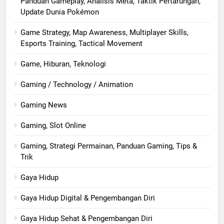
Panduan Gameplay, Analisis Meta, Taktik Pertarungan,
Update Dunia Pokémon
Game Strategy, Map Awareness, Multiplayer Skills,
Esports Training, Tactical Movement
Game, Hiburan, Teknologi
Gaming / Technology / Animation
Gaming News
Gaming, Slot Online
Gaming, Strategi Permainan, Panduan Gaming, Tips &
Trik
Gaya Hidup
Gaya Hidup Digital & Pengembangan Diri
Gaya Hidup Sehat & Pengembangan Diri