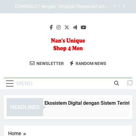
Skip
LEBAH4D dengan Tampilan Responsif untuk
to
Pengguna Modern
content
KAYA787 dengan Tampilan Modern dan Sistem
yang Adaptif untuk Pengalaman Digital Lebih
Terarah
LEBAH4D sebagai Ekosistem Digital dengan
Sistem Terintegrasi
EDWINSLOT dengan Tampilan Responsif untuk
Pengguna Modern
Nan's Unique
Dapatkan Produk Fashion Pria Terbaik
LEBAH4D dengan Tampilan Responsif untuk
NEWSLETTER
RANDOM NEWS
Pengguna Modern
Shop 4 Men
Di Nans Unique Shop 4 Men. Tampil
KAYA787 dengan Tampilan Modern dan Sistem
Stylish Dengan Koleksi Terbaru Kami.
yang Adaptif untuk Pengalaman Digital Lebih
MENU
Terarah
BAH4D sebagai Ekosistem Digital dengan Sistem Terintegrasi
HEADLINES
Weeks Ago
Home