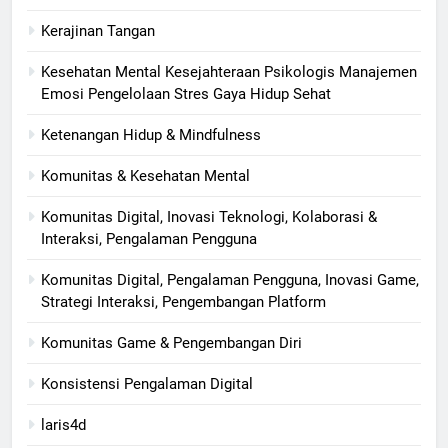
Kerajinan Tangan
Kesehatan Mental Kesejahteraan Psikologis Manajemen
Emosi Pengelolaan Stres Gaya Hidup Sehat
Ketenangan Hidup & Mindfulness
Komunitas & Kesehatan Mental
Komunitas Digital, Inovasi Teknologi, Kolaborasi &
Interaksi, Pengalaman Pengguna
Komunitas Digital, Pengalaman Pengguna, Inovasi Game,
Strategi Interaksi, Pengembangan Platform
Komunitas Game & Pengembangan Diri
Konsistensi Pengalaman Digital
laris4d