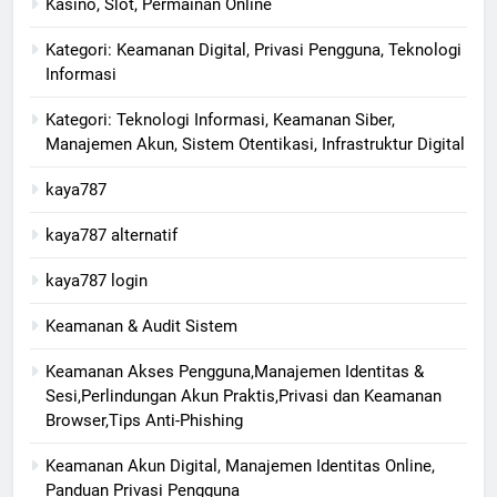
Kasino, Slot, Permainan Online
Kategori: Keamanan Digital, Privasi Pengguna, Teknologi
Informasi
Kategori: Teknologi Informasi, Keamanan Siber,
Manajemen Akun, Sistem Otentikasi, Infrastruktur Digital
kaya787
kaya787 alternatif
kaya787 login
Keamanan & Audit Sistem
Keamanan Akses Pengguna,Manajemen Identitas &
Sesi,Perlindungan Akun Praktis,Privasi dan Keamanan
Browser,Tips Anti-Phishing
Keamanan Akun Digital, Manajemen Identitas Online,
Panduan Privasi Pengguna