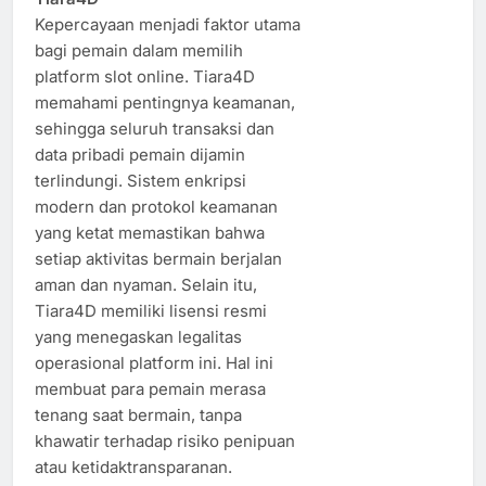
Kepercayaan menjadi faktor utama
bagi pemain dalam memilih
platform slot online. Tiara4D
memahami pentingnya keamanan,
sehingga seluruh transaksi dan
data pribadi pemain dijamin
terlindungi. Sistem enkripsi
modern dan protokol keamanan
yang ketat memastikan bahwa
setiap aktivitas bermain berjalan
aman dan nyaman. Selain itu,
Tiara4D memiliki lisensi resmi
yang menegaskan legalitas
operasional platform ini. Hal ini
membuat para pemain merasa
tenang saat bermain, tanpa
khawatir terhadap risiko penipuan
atau ketidaktransparanan.