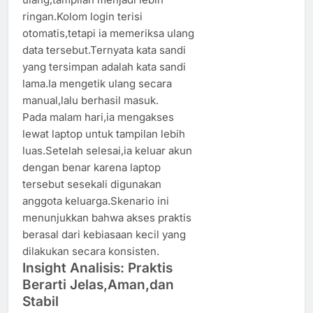
ringan.Kolom login terisi
otomatis,tetapi ia memeriksa ulang
data tersebut.Ternyata kata sandi
yang tersimpan adalah kata sandi
lama.Ia mengetik ulang secara
manual,lalu berhasil masuk.
Pada malam hari,ia mengakses
lewat laptop untuk tampilan lebih
luas.Setelah selesai,ia keluar akun
dengan benar karena laptop
tersebut sesekali digunakan
anggota keluarga.Skenario ini
menunjukkan bahwa akses praktis
berasal dari kebiasaan kecil yang
dilakukan secara konsisten.
Insight Analisis: Praktis
Berarti Jelas,Aman,dan
Stabil