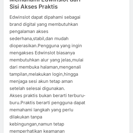
Sisi Akses Praktis
Edwinslot dapat dipahami sebagai
brand digital yang membutuhkan
pengalaman akses
sederhana,stabil,dan mudah
dioperasikan.Pengguna yang ingin
mengakses Edwinslot biasanya
membutuhkan alur yang jelas,mulai
dari membuka halaman,mengenali
tampilan,melakukan login,hingga
menjaga sesi akun tetap aman
setelah selesai digunakan.
Akses praktis bukan berarti terburu-
buru.Praktis berarti pengguna dapat
memahami langkah yang perlu
dilakukan tanpa
kebingungan,namun tetap
memperhatikan keamanan