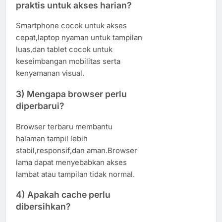
praktis untuk akses harian?
Smartphone cocok untuk akses
cepat,laptop nyaman untuk tampilan
luas,dan tablet cocok untuk
keseimbangan mobilitas serta
kenyamanan visual.
3) Mengapa browser perlu
diperbarui?
Browser terbaru membantu
halaman tampil lebih
stabil,responsif,dan aman.Browser
lama dapat menyebabkan akses
lambat atau tampilan tidak normal.
4) Apakah cache perlu
dibersihkan?