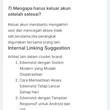
7) Mengapa harus keluar akun
setelah selesai?
Keluar akun membantu mengakhiri
sesi dan mencegah akses tidak
sah,terutama jika perangkat
digunakan bersama orang lain.
Internal Linking Suggestion
Artikel lain dalam cluster brand:
Edwinslot dengan Sistem
Modern yang Mudah
Dioperasikan
Cara Memastikan Akses
Edwinslot Tetap Lancar
Setiap Hari
Edwinslot dengan Tampilan
Responsif untuk Android dan
iOS