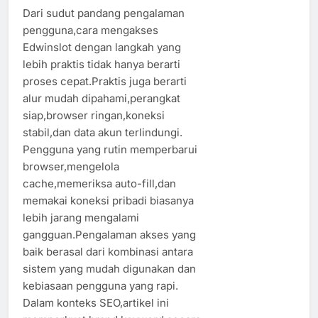
Dari sudut pandang pengalaman
pengguna,cara mengakses
Edwinslot dengan langkah yang
lebih praktis tidak hanya berarti
proses cepat.Praktis juga berarti
alur mudah dipahami,perangkat
siap,browser ringan,koneksi
stabil,dan data akun terlindungi.
Pengguna yang rutin memperbarui
browser,mengelola
cache,memeriksa auto-fill,dan
memakai koneksi pribadi biasanya
lebih jarang mengalami
gangguan.Pengalaman akses yang
baik berasal dari kombinasi antara
sistem yang mudah digunakan dan
kebiasaan pengguna yang rapi.
Dalam konteks SEO,artikel ini