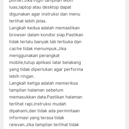
pilihan.Jika ingin tampilan lebih
luas,laptop atau desktop dapat
digunakan agar instruksi dan menu
terlihat lebih jelas.
Langkah kedua adalah memastikan
browser dalam kondisi siap.Pastikan
tidak terlalu banyak tab terbuka dan
cache tidak menumpuk.Jika
menggunakan perangkat
mobile,tutup aplikasi latar belakang
yang tidak diperlukan agar performa
lebih ringan.
Langkah ketiga adalah memeriksa
tampilan halaman sebelum
memasukkan data.Pastikan halaman
terlihat rapi,instruksi mudah
dipahami,dan tidak ada permintaan
informasi yang terasa tidak
relevan.Jika tampilan terlihat tidak