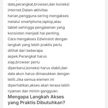
data,perangkat,browser,dan koneksi
internet.Dalam aktivitas
harian,pengguna sering mengakses
melalui smartphone,laptop,atau
tablet sehingga pengalaman yang
konsisten menjadi hal penting.
Cara mengakses Edwinslot dengan
langkah yang lebih praktis perlu
dilihat dari beberapa
aspek.Perangkat harus
siap,browser perlu
diperbarui,koneksi harus stabil,dan
data akun harus dimasukkan dengan
teliti.Jika semua elemen ini
diperhatikan,akses akan terasa lebih
nyaman dan minim gangguan.
Mengapa Langkah Akses
yang Praktis Dibutuhkan?