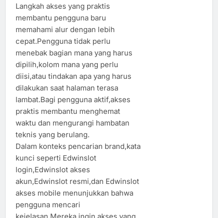
Langkah akses yang praktis
membantu pengguna baru
memahami alur dengan lebih
cepat.Pengguna tidak perlu
menebak bagian mana yang harus
dipilih,kolom mana yang perlu
diisi,atau tindakan apa yang harus
dilakukan saat halaman terasa
lambat.Bagi pengguna aktif,akses
praktis membantu menghemat
waktu dan mengurangi hambatan
teknis yang berulang.
Dalam konteks pencarian brand,kata
kunci seperti Edwinslot
login,Edwinslot akses
akun,Edwinslot resmi,dan Edwinslot
akses mobile menunjukkan bahwa
pengguna mencari
kejelasan.Mereka ingin akses yang