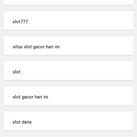
slot777
situs slot gacor hari ini
slot
slot gacor hari ini
slot dana