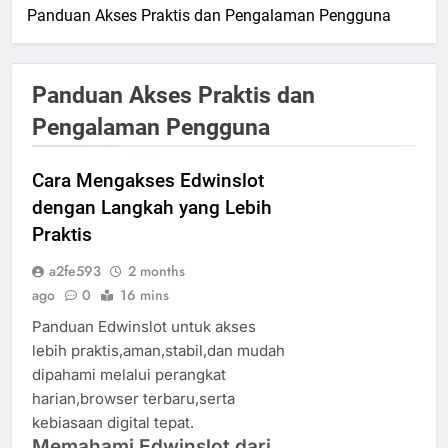
Panduan Akses Praktis dan Pengalaman Pengguna
Panduan Akses Praktis dan
Pengalaman Pengguna
Cara Mengakses Edwinslot
dengan Langkah yang Lebih
Praktis
a2fe593
2 months
ago
0
16 mins
Panduan Edwinslot untuk akses
lebih praktis,aman,stabil,dan mudah
dipahami melalui perangkat
harian,browser terbaru,serta
kebiasaan digital tepat.
Memahami Edwinslot dari