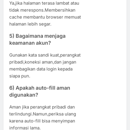
Ya,jika halaman terasa lambat atau
tidak merespons.Membersihkan
cache membantu browser memuat
halaman lebih segar.
5) Bagaimana menjaga
keamanan akun?
Gunakan kata sandi kuat,perangkat
pribadi,koneksi aman,dan jangan
membagikan data login kepada
siapa pun.
6) Apakah auto-fill aman
digunakan?
Aman jika perangkat pribadi dan
terlindungi.Namun,periksa ulang
karena auto-fill bisa menyimpan
informasi lama.