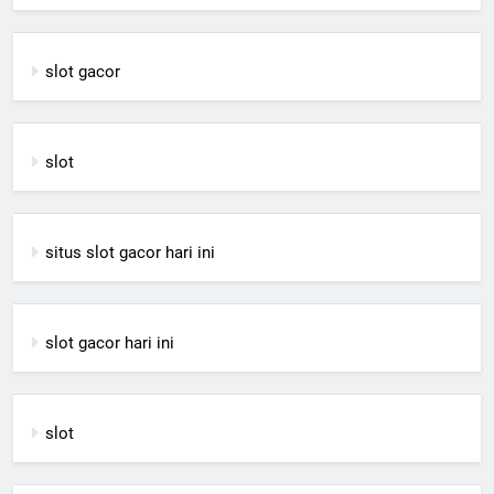
slot gacor
slot
situs slot gacor hari ini
slot gacor hari ini
slot