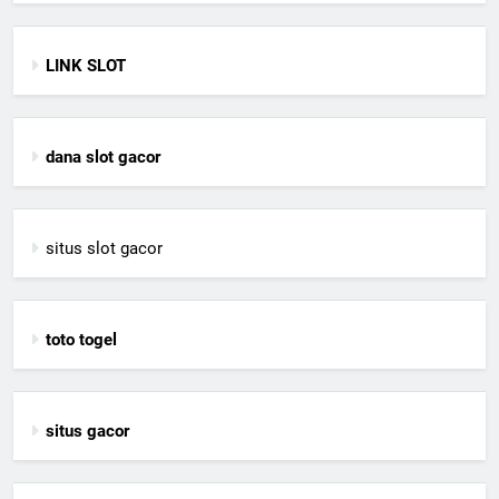
LINK SLOT
dana slot gacor
situs slot gacor
toto togel
situs gacor