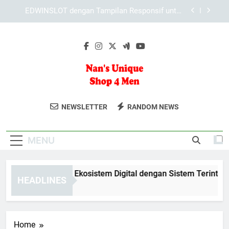
Skip
LEBAH4D dengan Tampilan Responsif untuk
to
Pengguna Modern
content
KAYA787 dengan Tampilan Modern dan Sistem
yang Adaptif untuk Pengalaman Digital Lebih
Terarah
LEBAH4D sebagai Ekosistem Digital dengan
Sistem Terintegrasi
EDWINSLOT dengan Tampilan Responsif untuk
Pengguna Modern
Nan's Unique
Dapatkan Produk Fashion Pria Terbaik
LEBAH4D dengan Tampilan Responsif untuk
NEWSLETTER
RANDOM NEWS
Pengguna Modern
Shop 4 Men
Di Nans Unique Shop 4 Men. Tampil
KAYA787 dengan Tampilan Modern dan Sistem
Stylish Dengan Koleksi Terbaru Kami.
yang Adaptif untuk Pengalaman Digital Lebih
MENU
Terarah
BAH4D sebagai Ekosistem Digital dengan Sistem Terintegrasi
HEADLINES
Weeks Ago
Home