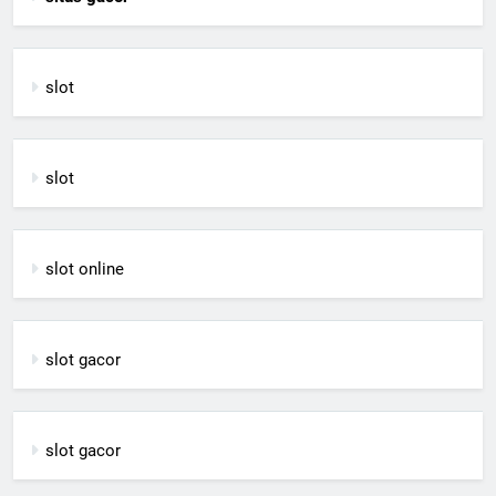
slot
slot
slot online
slot gacor
slot gacor