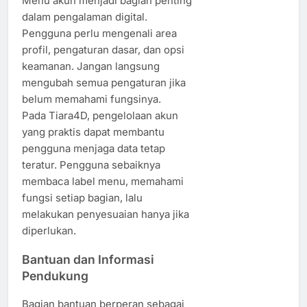
Menu akun menjadi bagian penting
dalam pengalaman digital.
Pengguna perlu mengenali area
profil, pengaturan dasar, dan opsi
keamanan. Jangan langsung
mengubah semua pengaturan jika
belum memahami fungsinya.
Pada Tiara4D, pengelolaan akun
yang praktis dapat membantu
pengguna menjaga data tetap
teratur. Pengguna sebaiknya
membaca label menu, memahami
fungsi setiap bagian, lalu
melakukan penyesuaian hanya jika
diperlukan.
Bantuan dan Informasi
Pendukung
Bagian bantuan berperan sebagai