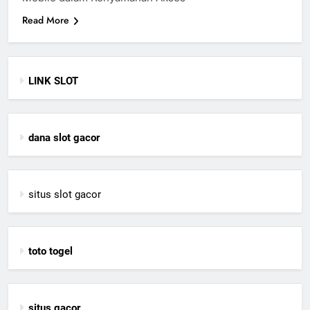
Read More
LINK SLOT
dana slot gacor
situs slot gacor
toto togel
situs gacor