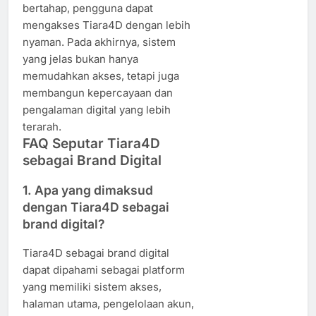
bertahap, pengguna dapat
mengakses Tiara4D dengan lebih
nyaman. Pada akhirnya, sistem
yang jelas bukan hanya
memudahkan akses, tetapi juga
membangun kepercayaan dan
pengalaman digital yang lebih
terarah.
FAQ Seputar Tiara4D
sebagai Brand Digital
1. Apa yang dimaksud
dengan Tiara4D sebagai
brand digital?
Tiara4D sebagai brand digital
dapat dipahami sebagai platform
yang memiliki sistem akses,
halaman utama, pengelolaan akun,