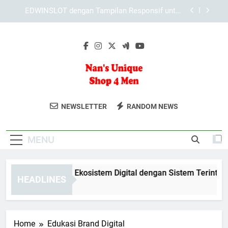
Skip
LEBAH4D dengan Tampilan Responsif untuk
to
Pengguna Modern
content
KAYA787 dengan Tampilan Modern dan Sistem
yang Adaptif untuk Pengalaman Digital Lebih
Terarah
LEBAH4D sebagai Ekosistem Digital dengan
Sistem Terintegrasi
EDWINSLOT dengan Tampilan Responsif untuk
Pengguna Modern
Nan's Unique
Dapatkan Produk Fashion Pria Terbaik
LEBAH4D dengan Tampilan Responsif untuk
NEWSLETTER
RANDOM NEWS
Pengguna Modern
Shop 4 Men
Di Nans Unique Shop 4 Men. Tampil
KAYA787 dengan Tampilan Modern dan Sistem
Stylish Dengan Koleksi Terbaru Kami.
yang Adaptif untuk Pengalaman Digital Lebih
MENU
Terarah
BAH4D sebagai Ekosistem Digital dengan Sistem Terintegrasi
HEADLINES
Weeks Ago
Home
Edukasi Brand Digital