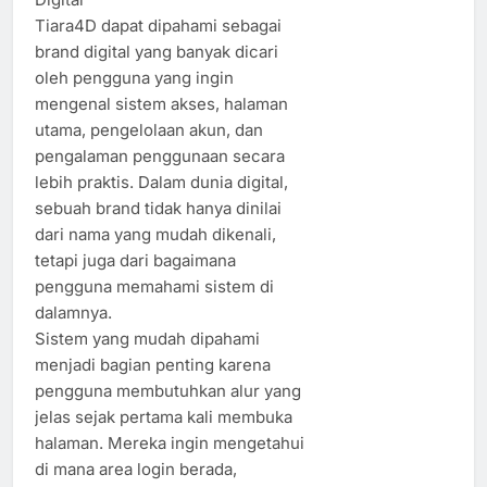
Tiara4D dapat dipahami sebagai
brand digital yang banyak dicari
oleh pengguna yang ingin
mengenal sistem akses, halaman
utama, pengelolaan akun, dan
pengalaman penggunaan secara
lebih praktis. Dalam dunia digital,
sebuah brand tidak hanya dinilai
dari nama yang mudah dikenali,
tetapi juga dari bagaimana
pengguna memahami sistem di
dalamnya.
Sistem yang mudah dipahami
menjadi bagian penting karena
pengguna membutuhkan alur yang
jelas sejak pertama kali membuka
halaman. Mereka ingin mengetahui
di mana area login berada,