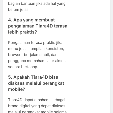
bagian bantuan jika ada hal yang
belum jelas.
4. Apa yang membuat
pengalaman Tiara4D terasa
lebih praktis?
Pengalaman terasa praktis jika
menu jelas, tampilan konsisten,
browser berjalan stabil, dan
pengguna memahami alur akses
secara bertahap.
5. Apakah Tiara4D bisa
diakses melalui perangkat
mobile?
Tiara4D dapat dipahami sebagai
brand digital yang dapat diakses
melalui perangkat mobile selama