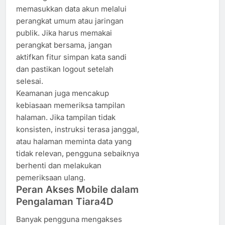
memasukkan data akun melalui
perangkat umum atau jaringan
publik. Jika harus memakai
perangkat bersama, jangan
aktifkan fitur simpan kata sandi
dan pastikan logout setelah
selesai.
Keamanan juga mencakup
kebiasaan memeriksa tampilan
halaman. Jika tampilan tidak
konsisten, instruksi terasa janggal,
atau halaman meminta data yang
tidak relevan, pengguna sebaiknya
berhenti dan melakukan
pemeriksaan ulang.
Peran Akses Mobile dalam
Pengalaman Tiara4D
Banyak pengguna mengakses