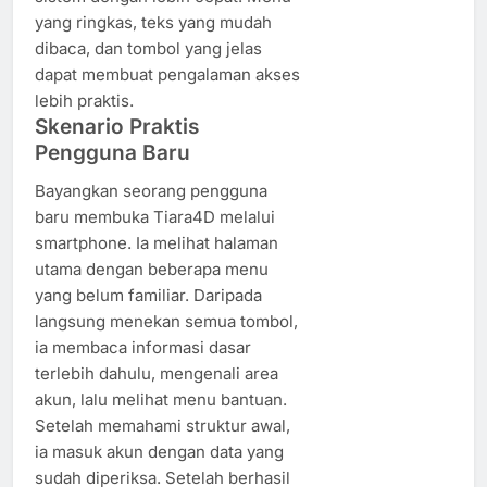
yang ringkas, teks yang mudah
dibaca, dan tombol yang jelas
dapat membuat pengalaman akses
lebih praktis.
Skenario Praktis
Pengguna Baru
Bayangkan seorang pengguna
baru membuka Tiara4D melalui
smartphone. Ia melihat halaman
utama dengan beberapa menu
yang belum familiar. Daripada
langsung menekan semua tombol,
ia membaca informasi dasar
terlebih dahulu, mengenali area
akun, lalu melihat menu bantuan.
Setelah memahami struktur awal,
ia masuk akun dengan data yang
sudah diperiksa. Setelah berhasil