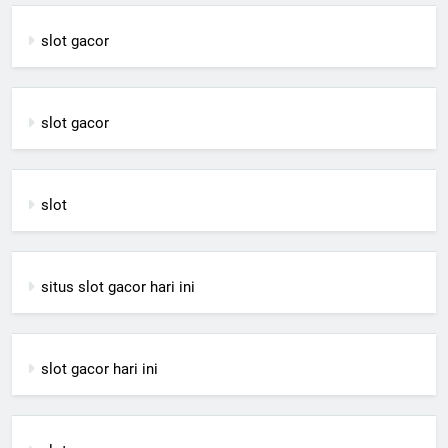
slot gacor
slot gacor
slot
situs slot gacor hari ini
slot gacor hari ini