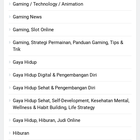
Gaming / Technology / Animation
Gaming News
Gaming, Slot Online
Gaming, Strategi Permainan, Panduan Gaming, Tips &
Trik
Gaya Hidup
Gaya Hidup Digital & Pengembangan Diri
Gaya Hidup Sehat & Pengembangan Diri
Gaya Hidup Sehat, Self-Development, Kesehatan Mental,
Wellness & Habit Building, Life Strategy
Gaya Hidup, Hiburan, Judi Online
Hiburan