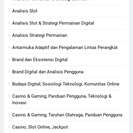
Analisis Slot
Analisis Slot & Strategi Permainan Digital
Analisis Strategi Permainan
Antarmuka Adaptif dan Pengalaman Lintas Perangkat
Brand dan Eksistensi Digital
Brand Digital dan Analisis Pengguna
Budaya Digital, Sosiologi Teknologi, Komunitas Online
Casino & Gaming, Panduan Pengguna, Teknologi &
Inovasi
Casino & Gaming, Taruhan Olahraga, Panduan Pengguna
Casino, Slot Online, Jackpot