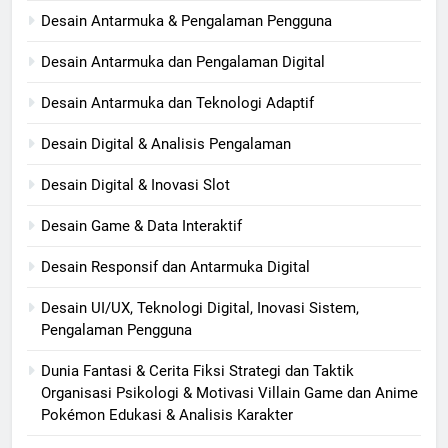
Desain Antarmuka & Pengalaman Pengguna
Desain Antarmuka dan Pengalaman Digital
Desain Antarmuka dan Teknologi Adaptif
Desain Digital & Analisis Pengalaman
Desain Digital & Inovasi Slot
Desain Game & Data Interaktif
Desain Responsif dan Antarmuka Digital
Desain UI/UX, Teknologi Digital, Inovasi Sistem,
Pengalaman Pengguna
Dunia Fantasi & Cerita Fiksi Strategi dan Taktik
Organisasi Psikologi & Motivasi Villain Game dan Anime
Pokémon Edukasi & Analisis Karakter