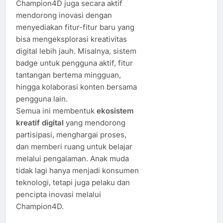
Champion4D juga secara aktif
mendorong inovasi dengan
menyediakan fitur-fitur baru yang
bisa mengeksplorasi kreativitas
digital lebih jauh. Misalnya, sistem
badge untuk pengguna aktif, fitur
tantangan bertema mingguan,
hingga kolaborasi konten bersama
pengguna lain.
Semua ini membentuk
ekosistem
kreatif digital
yang mendorong
partisipasi, menghargai proses,
dan memberi ruang untuk belajar
melalui pengalaman. Anak muda
tidak lagi hanya menjadi konsumen
teknologi, tetapi juga pelaku dan
pencipta inovasi melalui
Champion4D.