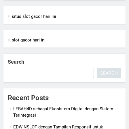
situs slot gacor hari ini
slot gacor hari ini
Search
SEARCH
Recent Posts
LEBAH4D sebagai Ekosistem Digital dengan Sistem
Terintegrasi
EDWINSLOT dengan Tampilan Responsif untuk