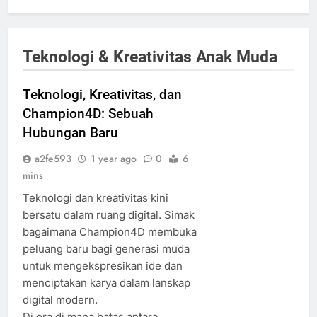
Teknologi & Kreativitas Anak Muda
Teknologi, Kreativitas, dan
Champion4D: Sebuah
Hubungan Baru
a2fe593
1 year ago
0
6
mins
Teknologi dan kreativitas kini
bersatu dalam ruang digital. Simak
bagaimana Champion4D membuka
peluang baru bagi generasi muda
untuk mengekspresikan ide dan
menciptakan karya dalam lanskap
digital modern.
Di era di mana batas antara