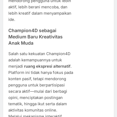
mendorong pengguna untuk lebih
aktif, lebih berani mencoba, dan
lebih kreatif dalam menyampaikan
ide.
Champion4D sebagai
Medium Baru Kreativitas
Anak Muda
Salah satu kekuatan Champion4D
adalah kemampuannya untuk
menjadi
ruang ekspresi alternatif
.
Platform ini tidak hanya fokus pada
konten pasif, tetapi mendorong
pengguna untuk berpartisipasi
secara aktif—mulai dari berbagi
opini, menciptakan postingan
tematik, hingga ikut serta dalam
aktivitas komunitas online.
Melalui mekanisme interaktif