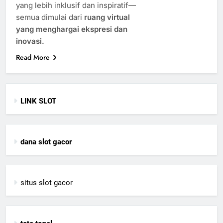
yang lebih inklusif dan inspiratif—
semua dimulai dari
ruang virtual
yang menghargai ekspresi dan
inovasi.
Read More
LINK SLOT
dana slot gacor
situs slot gacor