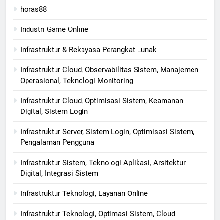
horas88
Industri Game Online
Infrastruktur & Rekayasa Perangkat Lunak
Infrastruktur Cloud, Observabilitas Sistem, Manajemen
Operasional, Teknologi Monitoring
Infrastruktur Cloud, Optimisasi Sistem, Keamanan
Digital, Sistem Login
Infrastruktur Server, Sistem Login, Optimisasi Sistem,
Pengalaman Pengguna
Infrastruktur Sistem, Teknologi Aplikasi, Arsitektur
Digital, Integrasi Sistem
Infrastruktur Teknologi, Layanan Online
Infrastruktur Teknologi, Optimasi Sistem, Cloud