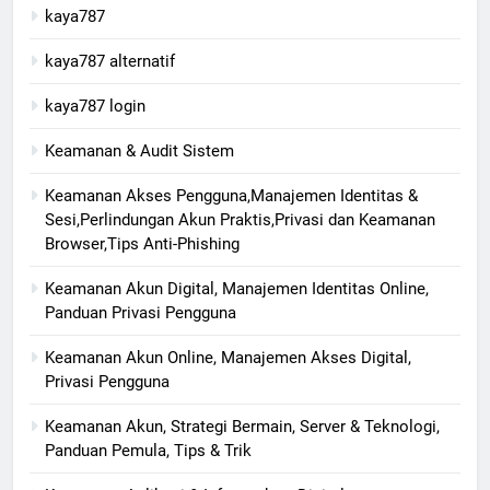
kaya787
kaya787 alternatif
kaya787 login
Keamanan & Audit Sistem
Keamanan Akses Pengguna,Manajemen Identitas &
Sesi,Perlindungan Akun Praktis,Privasi dan Keamanan
Browser,Tips Anti-Phishing
Keamanan Akun Digital, Manajemen Identitas Online,
Panduan Privasi Pengguna
Keamanan Akun Online, Manajemen Akses Digital,
Privasi Pengguna
Keamanan Akun, Strategi Bermain, Server & Teknologi,
Panduan Pemula, Tips & Trik