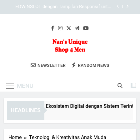
Skip
LEBAH4D dengan Tampilan Responsif untuk
to
Pengguna Modern
content
KAYA787 dengan Tampilan Modern dan Sistem
yang Adaptif untuk Pengalaman Digital Lebih
Terarah
LEBAH4D sebagai Ekosistem Digital dengan
Sistem Terintegrasi
EDWINSLOT dengan Tampilan Responsif untuk
Pengguna Modern
Nan's Unique
Dapatkan Produk Fashion Pria Terbaik
LEBAH4D dengan Tampilan Responsif untuk
NEWSLETTER
RANDOM NEWS
Pengguna Modern
Shop 4 Men
Di Nans Unique Shop 4 Men. Tampil
KAYA787 dengan Tampilan Modern dan Sistem
Stylish Dengan Koleksi Terbaru Kami.
yang Adaptif untuk Pengalaman Digital Lebih
MENU
Terarah
EBAH4D sebagai Ekosistem Digital dengan Sistem Terintegras
HEADLINES
 Weeks Ago
Home
Teknologi & Kreativitas Anak Muda