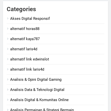
Categories
Akses Digital Responsif
alternatif horas88
alternatif kaya787
alternatif laris4d
alternatif link edwinslot
alternatif link laris4d
Analisis & Opini Digital Gaming
Analisis Data & Teknologi Digital
Analisis Digital & Komunitas Online
Analisis Permainan & Strategi Bermain