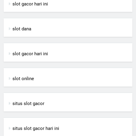
slot gacor hari ini
slot dana
slot gacor hari ini
slot online
situs slot gacor
situs slot gacor hari ini