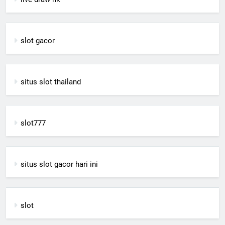
slot gacor
situs slot thailand
slot777
situs slot gacor hari ini
slot