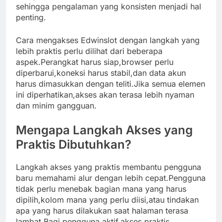
sehingga pengalaman yang konsisten menjadi hal
penting.
Cara mengakses Edwinslot dengan langkah yang
lebih praktis perlu dilihat dari beberapa
aspek.Perangkat harus siap,browser perlu
diperbarui,koneksi harus stabil,dan data akun
harus dimasukkan dengan teliti.Jika semua elemen
ini diperhatikan,akses akan terasa lebih nyaman
dan minim gangguan.
Mengapa Langkah Akses yang
Praktis Dibutuhkan?
Langkah akses yang praktis membantu pengguna
baru memahami alur dengan lebih cepat.Pengguna
tidak perlu menebak bagian mana yang harus
dipilih,kolom mana yang perlu diisi,atau tindakan
apa yang harus dilakukan saat halaman terasa
lambat.Bagi pengguna aktif,akses praktis