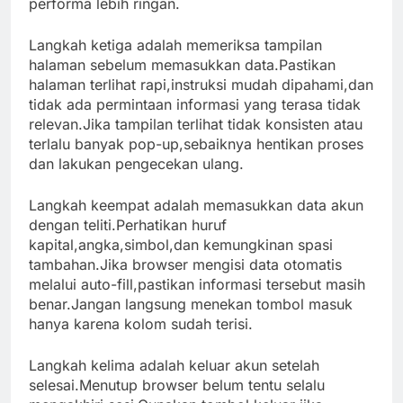
performa lebih ringan.
Langkah ketiga adalah memeriksa tampilan
halaman sebelum memasukkan data.Pastikan
halaman terlihat rapi,instruksi mudah dipahami,dan
tidak ada permintaan informasi yang terasa tidak
relevan.Jika tampilan terlihat tidak konsisten atau
terlalu banyak pop-up,sebaiknya hentikan proses
dan lakukan pengecekan ulang.
Langkah keempat adalah memasukkan data akun
dengan teliti.Perhatikan huruf
kapital,angka,simbol,dan kemungkinan spasi
tambahan.Jika browser mengisi data otomatis
melalui auto-fill,pastikan informasi tersebut masih
benar.Jangan langsung menekan tombol masuk
hanya karena kolom sudah terisi.
Langkah kelima adalah keluar akun setelah
selesai.Menutup browser belum tentu selalu