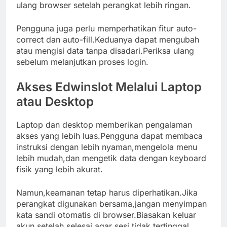
ulang browser setelah perangkat lebih ringan.
Pengguna juga perlu memperhatikan fitur auto-
correct dan auto-fill.Keduanya dapat mengubah
atau mengisi data tanpa disadari.Periksa ulang
sebelum melanjutkan proses login.
Akses Edwinslot Melalui Laptop
atau Desktop
Laptop dan desktop memberikan pengalaman
akses yang lebih luas.Pengguna dapat membaca
instruksi dengan lebih nyaman,mengelola menu
lebih mudah,dan mengetik data dengan keyboard
fisik yang lebih akurat.
Namun,keamanan tetap harus diperhatikan.Jika
perangkat digunakan bersama,jangan menyimpan
kata sandi otomatis di browser.Biasakan keluar
akun setelah selesai agar sesi tidak tertinggal.