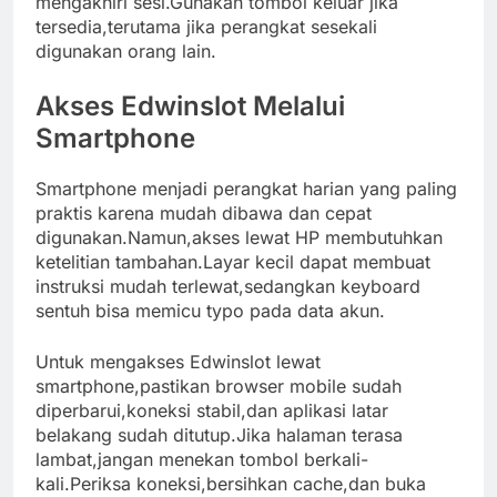
mengakhiri sesi.Gunakan tombol keluar jika
tersedia,terutama jika perangkat sesekali
digunakan orang lain.
Akses Edwinslot Melalui
Smartphone
Smartphone menjadi perangkat harian yang paling
praktis karena mudah dibawa dan cepat
digunakan.Namun,akses lewat HP membutuhkan
ketelitian tambahan.Layar kecil dapat membuat
instruksi mudah terlewat,sedangkan keyboard
sentuh bisa memicu typo pada data akun.
Untuk mengakses Edwinslot lewat
smartphone,pastikan browser mobile sudah
diperbarui,koneksi stabil,dan aplikasi latar
belakang sudah ditutup.Jika halaman terasa
lambat,jangan menekan tombol berkali-
kali.Periksa koneksi,bersihkan cache,dan buka