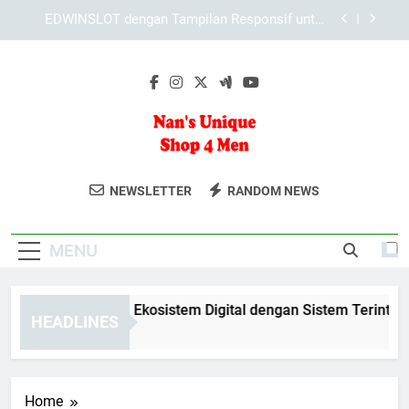
Skip
LEBAH4D dengan Tampilan Responsif untuk
to
Pengguna Modern
content
KAYA787 dengan Tampilan Modern dan Sistem
yang Adaptif untuk Pengalaman Digital Lebih
Terarah
LEBAH4D sebagai Ekosistem Digital dengan
Sistem Terintegrasi
EDWINSLOT dengan Tampilan Responsif untuk
Pengguna Modern
Nan's Unique
Dapatkan Produk Fashion Pria Terbaik
LEBAH4D dengan Tampilan Responsif untuk
NEWSLETTER
RANDOM NEWS
Pengguna Modern
Shop 4 Men
Di Nans Unique Shop 4 Men. Tampil
KAYA787 dengan Tampilan Modern dan Sistem
Stylish Dengan Koleksi Terbaru Kami.
yang Adaptif untuk Pengalaman Digital Lebih
MENU
Terarah
BAH4D sebagai Ekosistem Digital dengan Sistem Terintegrasi
HEADLINES
Weeks Ago
Home