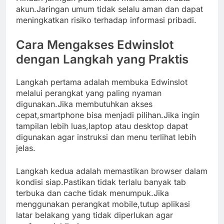
akun.Jaringan umum tidak selalu aman dan dapat
meningkatkan risiko terhadap informasi pribadi.
Cara Mengakses Edwinslot
dengan Langkah yang Praktis
Langkah pertama adalah membuka Edwinslot
melalui perangkat yang paling nyaman
digunakan.Jika membutuhkan akses
cepat,smartphone bisa menjadi pilihan.Jika ingin
tampilan lebih luas,laptop atau desktop dapat
digunakan agar instruksi dan menu terlihat lebih
jelas.
Langkah kedua adalah memastikan browser dalam
kondisi siap.Pastikan tidak terlalu banyak tab
terbuka dan cache tidak menumpuk.Jika
menggunakan perangkat mobile,tutup aplikasi
latar belakang yang tidak diperlukan agar