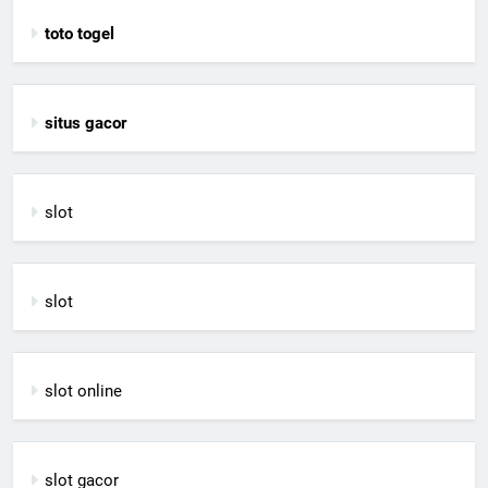
toto togel
situs gacor
slot
slot
slot online
slot gacor