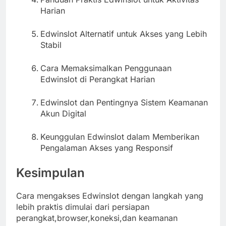
Harian
Edwinslot Alternatif untuk Akses yang Lebih
Stabil
Cara Memaksimalkan Penggunaan
Edwinslot di Perangkat Harian
Edwinslot dan Pentingnya Sistem Keamanan
Akun Digital
Keunggulan Edwinslot dalam Memberikan
Pengalaman Akses yang Responsif
Kesimpulan
Cara mengakses Edwinslot dengan langkah yang
lebih praktis dimulai dari persiapan
perangkat,browser,koneksi,dan keamanan