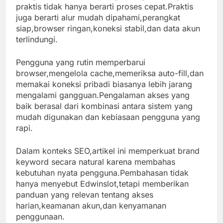
praktis tidak hanya berarti proses cepat.Praktis
juga berarti alur mudah dipahami,perangkat
siap,browser ringan,koneksi stabil,dan data akun
terlindungi.
Pengguna yang rutin memperbarui
browser,mengelola cache,memeriksa auto-fill,dan
memakai koneksi pribadi biasanya lebih jarang
mengalami gangguan.Pengalaman akses yang
baik berasal dari kombinasi antara sistem yang
mudah digunakan dan kebiasaan pengguna yang
rapi.
Dalam konteks SEO,artikel ini memperkuat brand
keyword secara natural karena membahas
kebutuhan nyata pengguna.Pembahasan tidak
hanya menyebut Edwinslot,tetapi memberikan
panduan yang relevan tentang akses
harian,keamanan akun,dan kenyamanan
penggunaan.