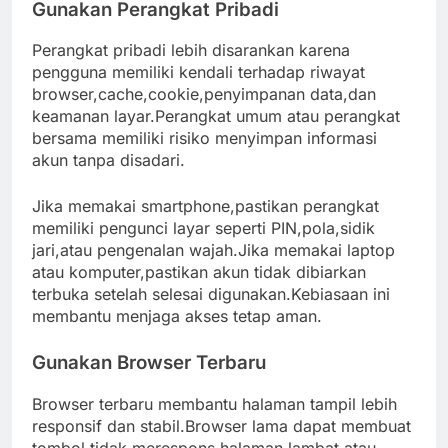
Gunakan Perangkat Pribadi
Perangkat pribadi lebih disarankan karena
pengguna memiliki kendali terhadap riwayat
browser,cache,cookie,penyimpanan data,dan
keamanan layar.Perangkat umum atau perangkat
bersama memiliki risiko menyimpan informasi
akun tanpa disadari.
Jika memakai smartphone,pastikan perangkat
memiliki pengunci layar seperti PIN,pola,sidik
jari,atau pengenalan wajah.Jika memakai laptop
atau komputer,pastikan akun tidak dibiarkan
terbuka setelah selesai digunakan.Kebiasaan ini
membantu menjaga akses tetap aman.
Gunakan Browser Terbaru
Browser terbaru membantu halaman tampil lebih
responsif dan stabil.Browser lama dapat membuat