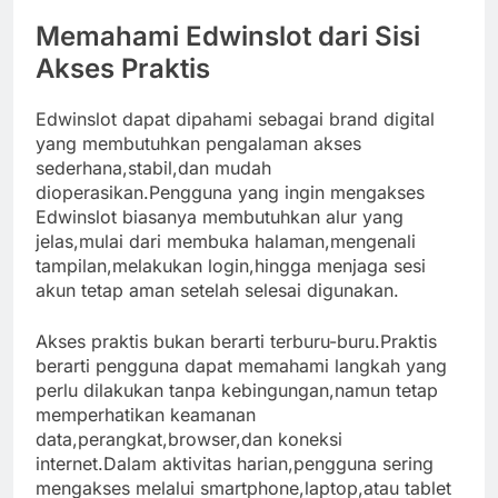
Memahami Edwinslot dari Sisi
Akses Praktis
Edwinslot dapat dipahami sebagai brand digital
yang membutuhkan pengalaman akses
sederhana,stabil,dan mudah
dioperasikan.Pengguna yang ingin mengakses
Edwinslot biasanya membutuhkan alur yang
jelas,mulai dari membuka halaman,mengenali
tampilan,melakukan login,hingga menjaga sesi
akun tetap aman setelah selesai digunakan.
Akses praktis bukan berarti terburu-buru.Praktis
berarti pengguna dapat memahami langkah yang
perlu dilakukan tanpa kebingungan,namun tetap
memperhatikan keamanan
data,perangkat,browser,dan koneksi
internet.Dalam aktivitas harian,pengguna sering
mengakses melalui smartphone,laptop,atau tablet