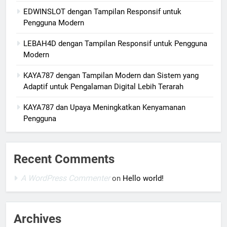
EDWINSLOT dengan Tampilan Responsif untuk
Pengguna Modern
LEBAH4D dengan Tampilan Responsif untuk Pengguna
Modern
KAYA787 dengan Tampilan Modern dan Sistem yang
Adaptif untuk Pengalaman Digital Lebih Terarah
KAYA787 dan Upaya Meningkatkan Kenyamanan
Pengguna
Recent Comments
A WordPress Commenter
on
Hello world!
Archives