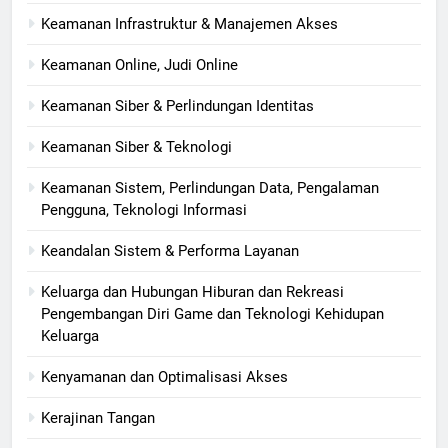
Keamanan Infrastruktur & Manajemen Akses
Keamanan Online, Judi Online
Keamanan Siber & Perlindungan Identitas
Keamanan Siber & Teknologi
Keamanan Sistem, Perlindungan Data, Pengalaman
Pengguna, Teknologi Informasi
Keandalan Sistem & Performa Layanan
Keluarga dan Hubungan Hiburan dan Rekreasi
Pengembangan Diri Game dan Teknologi Kehidupan
Keluarga
Kenyamanan dan Optimalisasi Akses
Kerajinan Tangan