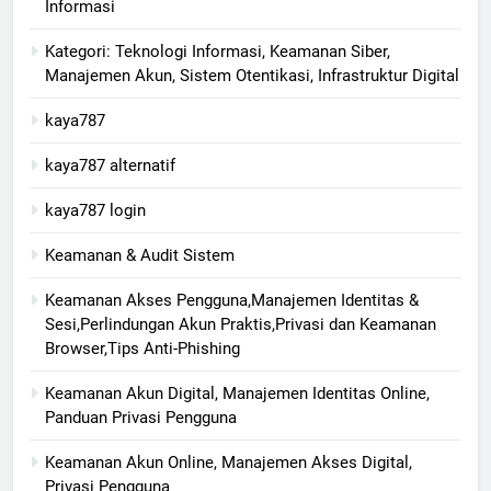
Informasi
Kategori: Teknologi Informasi, Keamanan Siber,
Manajemen Akun, Sistem Otentikasi, Infrastruktur Digital
kaya787
kaya787 alternatif
kaya787 login
Keamanan & Audit Sistem
Keamanan Akses Pengguna,Manajemen Identitas &
Sesi,Perlindungan Akun Praktis,Privasi dan Keamanan
Browser,Tips Anti-Phishing
Keamanan Akun Digital, Manajemen Identitas Online,
Panduan Privasi Pengguna
Keamanan Akun Online, Manajemen Akses Digital,
Privasi Pengguna