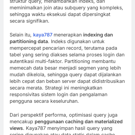
struktur query, menambahkan indeks, dan
meminimalkan join atau subquery yang kompleks,
sehingga waktu eksekusi dapat dipersingkat
secara signifikan.
Selain itu,
kaya787
menerapkan
indexing dan
partitioning data
. Indeks digunakan untuk
mempercepat pencarian record, terutama pada
tabel yang sering diakses selama proses login dan
autentikasi multi-faktor. Partitioning membantu
memecah data besar menjadi segmen yang lebih
mudah dikelola, sehingga query dapat dijalankan
lebih cepat dan beban server dapat didistribusikan
secara merata. Strategi ini meningkatkan
responsivitas sistem login dan pengalaman
pengguna secara keseluruhan.
Dari perspektif performa, optimisasi query juga
mencakup
penggunaan caching dan materialized
views
. Kaya787 menyimpan hasil query yang
sering digunakan atau data statis dalam cache,