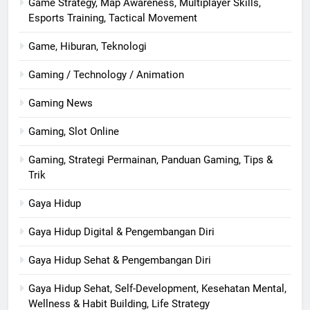
Game Strategy, Map Awareness, Multiplayer Skills,
Esports Training, Tactical Movement
Game, Hiburan, Teknologi
Gaming / Technology / Animation
Gaming News
Gaming, Slot Online
Gaming, Strategi Permainan, Panduan Gaming, Tips &
Trik
Gaya Hidup
Gaya Hidup Digital & Pengembangan Diri
Gaya Hidup Sehat & Pengembangan Diri
Gaya Hidup Sehat, Self-Development, Kesehatan Mental,
Wellness & Habit Building, Life Strategy