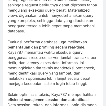
sehingga request berikutnya dapat diproses tanpa
mengulang eksekusi query berat. Materialized
views digunakan untuk menyederhanakan query
yang kompleks, sehingga data yang dibutuhkan
pengguna tersedia lebih cepat tanpa membebani
database.
Evaluasi performa database juga melibatkan
pemantauan dan profiling secara real-time
.
Kaya787 memantau waktu eksekusi query,
penggunaan resource server, jumlah transaksi per
detik, dan latency akses data. Informasi ini
memungkinkan tim teknis mendeteksi bottleneck,
mengidentifikasi query yang lambat, dan
melakukan optimisasi lebih lanjut secara cepat,
menjaga kecepatan sistem login tetap tinggi.
Selain optimisasi teknis, Kaya787 memperhatikan
efisiensi manajemen session dan autentikasi
.
Data session, token, dan informasi login disimpan