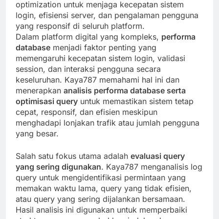
optimization untuk menjaga kecepatan sistem
login, efisiensi server, dan pengalaman pengguna
yang responsif di seluruh platform.
Dalam platform digital yang kompleks,
performa
database
menjadi faktor penting yang
memengaruhi kecepatan sistem login, validasi
session, dan interaksi pengguna secara
keseluruhan. Kaya787 memahami hal ini dan
menerapkan
analisis performa database serta
optimisasi query
untuk memastikan sistem tetap
cepat, responsif, dan efisien meskipun
menghadapi lonjakan trafik atau jumlah pengguna
yang besar.
Salah satu fokus utama adalah
evaluasi query
yang sering digunakan
. Kaya787 menganalisis log
query untuk mengidentifikasi permintaan yang
memakan waktu lama, query yang tidak efisien,
atau query yang sering dijalankan bersamaan.
Hasil analisis ini digunakan untuk memperbaiki