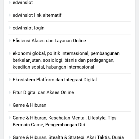
edwinslot
edwinslot link alternatif
edwinslot login
Efisiensi Akses dan Layanan Online
ekonomi global, politik internasional, pembangunan
berkelanjutan, sosiologi, bisnis dan perdagangan,
keadilan sosial, hubungan internasional
Ekosistem Platform dan Integrasi Digital
Fitur Digital dan Akses Online
Game & Hiburan
Game & Hiburan, Kesehatan Mental, Lifestyle, Tips
Bermain Game, Pengembangan Diri
Game & Hiburan, Stealth & Strategi, Aksi Taktis, Dunia