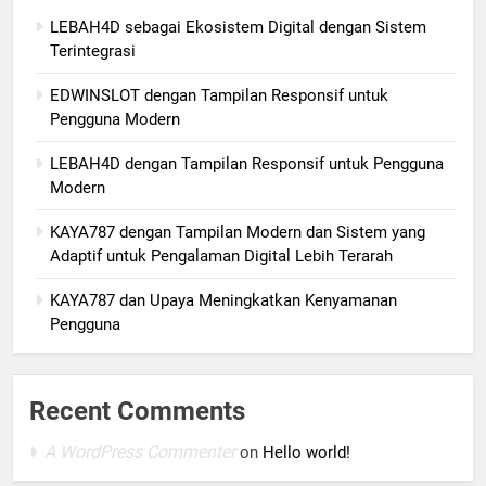
LEBAH4D sebagai Ekosistem Digital dengan Sistem
Terintegrasi
EDWINSLOT dengan Tampilan Responsif untuk
Pengguna Modern
LEBAH4D dengan Tampilan Responsif untuk Pengguna
Modern
KAYA787 dengan Tampilan Modern dan Sistem yang
Adaptif untuk Pengalaman Digital Lebih Terarah
KAYA787 dan Upaya Meningkatkan Kenyamanan
Pengguna
Recent Comments
A WordPress Commenter
on
Hello world!