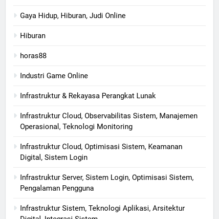
Gaya Hidup, Hiburan, Judi Online
Hiburan
horas88
Industri Game Online
Infrastruktur & Rekayasa Perangkat Lunak
Infrastruktur Cloud, Observabilitas Sistem, Manajemen
Operasional, Teknologi Monitoring
Infrastruktur Cloud, Optimisasi Sistem, Keamanan
Digital, Sistem Login
Infrastruktur Server, Sistem Login, Optimisasi Sistem,
Pengalaman Pengguna
Infrastruktur Sistem, Teknologi Aplikasi, Arsitektur
Digital, Integrasi Sistem