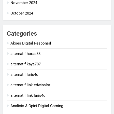
November 2024
October 2024
Categories
Akses Digital Responsif
alternatif horas88
alternatif kaya787
alternatif laris4d
alternatif link edwinslot
alternatif link laris4d
Analisis & Opini Digital Gaming