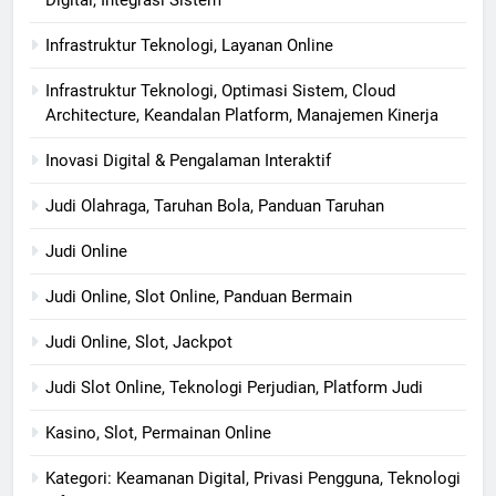
Infrastruktur Teknologi, Layanan Online
Infrastruktur Teknologi, Optimasi Sistem, Cloud
Architecture, Keandalan Platform, Manajemen Kinerja
Inovasi Digital & Pengalaman Interaktif
Judi Olahraga, Taruhan Bola, Panduan Taruhan
Judi Online
Judi Online, Slot Online, Panduan Bermain
Judi Online, Slot, Jackpot
Judi Slot Online, Teknologi Perjudian, Platform Judi
Kasino, Slot, Permainan Online
Kategori: Keamanan Digital, Privasi Pengguna, Teknologi