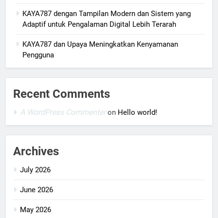
KAYA787 dengan Tampilan Modern dan Sistem yang
Adaptif untuk Pengalaman Digital Lebih Terarah
KAYA787 dan Upaya Meningkatkan Kenyamanan
Pengguna
Recent Comments
A WordPress Commenter
on
Hello world!
Archives
July 2026
June 2026
May 2026