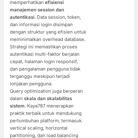
memperhatikan
efisiensi
manajemen session dan
autentikasi
. Data session, token,
dan informasi login disimpan
dengan struktur yang efisien untuk
meminimalkan overhead database.
Strategi ini memastikan proses
autentikasi multi-faktor berjalan
cepat, halaman login responsif,
dan pengalaman pengguna tidak
terganggu meskipun terjadi
lonjakan pengguna.
Query optimization juga berperan
dalam
skala dan skalabilitas
sistem
. Kaya787 menerapkan
praktik terbaik untuk mendukung
pertumbuhan platform, termasuk
vertical scaling, horizontal
partitioning, dan load balancing