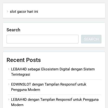
slot gacor hari ini
Search
SEARCH
Recent Posts
LEBAH4D sebagai Ekosistem Digital dengan Sistem
Terintegrasi
EDWINSLOT dengan Tampilan Responsif untuk
Pengguna Modern
LEBAH4D dengan Tampilan Responsif untuk Pengguna
Modern