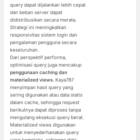
query dapat dijalankan lebih cepat
dan beban server dapat
didistribusikan secara merata.
Strategi ini meningkatkan
responsivitas sistem login dan
pengalaman pengguna secara
keseluruhan.
Dari perspektif performa,
optimisasi query juga mencakup
penggunaan caching dan
materialized views
. Kaya787
menyimpan hasil query yang
sering digunakan atau data statis
dalam cache, sehingga request
berikutnya dapat diproses tanpa
mengulang eksekusi query berat.
Materialized views digunakan
untuk menyederhanakan query
yang kompleks, sehingga data