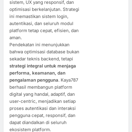
sistem, UX yang responsif, dan
optimisasi berkelanjutan. Strategi
ini memastikan sistem login,
autentikasi, dan seluruh modul
platform tetap cepat, efisien, dan
aman.
Pendekatan ini menunjukkan
bahwa optimisasi database bukan
sekadar teknis backend, tetapi
strategi integral untuk menjaga
performa, keamanan, dan
pengalaman pengguna
. Kaya787
berhasil membangun platform
digital yang handal, adaptif, dan
user-centric, menjadikan setiap
proses autentikasi dan interaksi
pengguna cepat, responsif, dan
dapat diandalkan di seluruh
ekosistem platform.