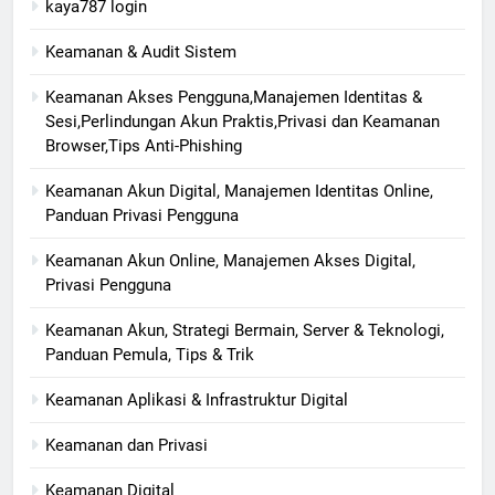
kaya787 login
Keamanan & Audit Sistem
Keamanan Akses Pengguna,Manajemen Identitas &
Sesi,Perlindungan Akun Praktis,Privasi dan Keamanan
Browser,Tips Anti-Phishing
Keamanan Akun Digital, Manajemen Identitas Online,
Panduan Privasi Pengguna
Keamanan Akun Online, Manajemen Akses Digital,
Privasi Pengguna
Keamanan Akun, Strategi Bermain, Server & Teknologi,
Panduan Pemula, Tips & Trik
Keamanan Aplikasi & Infrastruktur Digital
Keamanan dan Privasi
Keamanan Digital