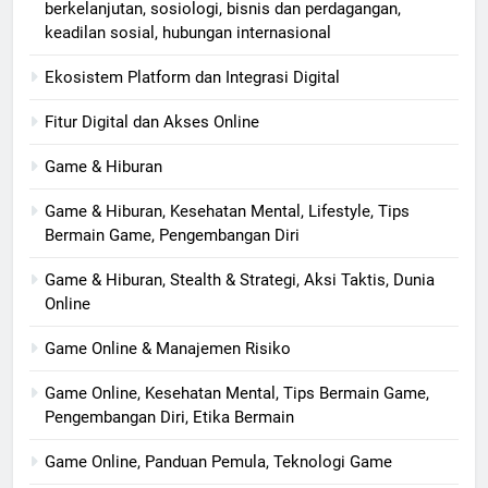
berkelanjutan, sosiologi, bisnis dan perdagangan,
keadilan sosial, hubungan internasional
Ekosistem Platform dan Integrasi Digital
Fitur Digital dan Akses Online
Game & Hiburan
Game & Hiburan, Kesehatan Mental, Lifestyle, Tips
Bermain Game, Pengembangan Diri
Game & Hiburan, Stealth & Strategi, Aksi Taktis, Dunia
Online
Game Online & Manajemen Risiko
Game Online, Kesehatan Mental, Tips Bermain Game,
Pengembangan Diri, Etika Bermain
Game Online, Panduan Pemula, Teknologi Game