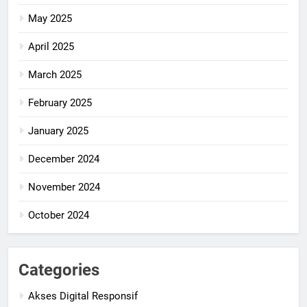
May 2025
April 2025
March 2025
February 2025
January 2025
December 2024
November 2024
October 2024
Categories
Akses Digital Responsif