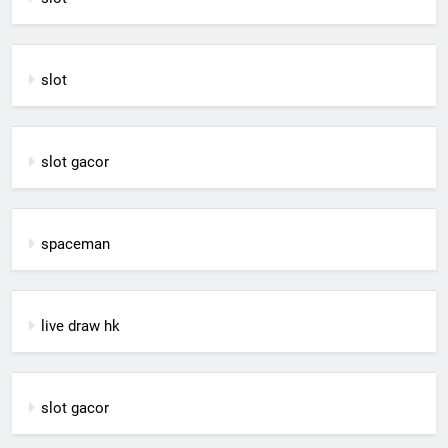
slot
slot gacor
spaceman
live draw hk
slot gacor