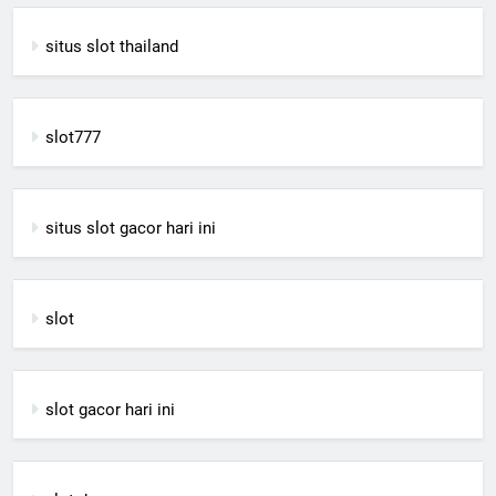
situs slot thailand
slot777
situs slot gacor hari ini
slot
slot gacor hari ini