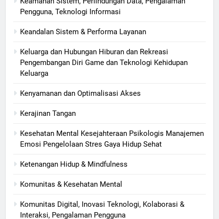
Keamanan Sistem, Perlindungan Data, Pengalaman
Pengguna, Teknologi Informasi
Keandalan Sistem & Performa Layanan
Keluarga dan Hubungan Hiburan dan Rekreasi
Pengembangan Diri Game dan Teknologi Kehidupan
Keluarga
Kenyamanan dan Optimalisasi Akses
Kerajinan Tangan
Kesehatan Mental Kesejahteraan Psikologis Manajemen
Emosi Pengelolaan Stres Gaya Hidup Sehat
Ketenangan Hidup & Mindfulness
Komunitas & Kesehatan Mental
Komunitas Digital, Inovasi Teknologi, Kolaborasi &
Interaksi, Pengalaman Pengguna