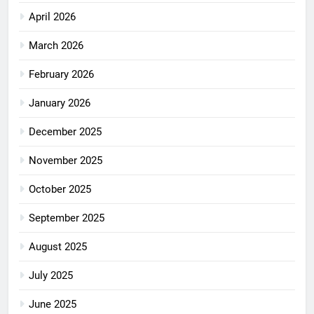
April 2026
March 2026
February 2026
January 2026
December 2025
November 2025
October 2025
September 2025
August 2025
July 2025
June 2025