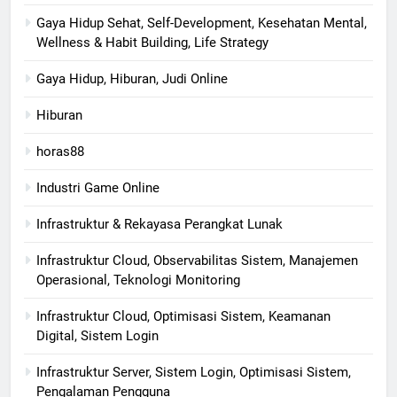
Gaya Hidup Sehat, Self-Development, Kesehatan Mental,
Wellness & Habit Building, Life Strategy
Gaya Hidup, Hiburan, Judi Online
Hiburan
horas88
Industri Game Online
Infrastruktur & Rekayasa Perangkat Lunak
Infrastruktur Cloud, Observabilitas Sistem, Manajemen
Operasional, Teknologi Monitoring
Infrastruktur Cloud, Optimisasi Sistem, Keamanan
Digital, Sistem Login
Infrastruktur Server, Sistem Login, Optimisasi Sistem,
Pengalaman Pengguna