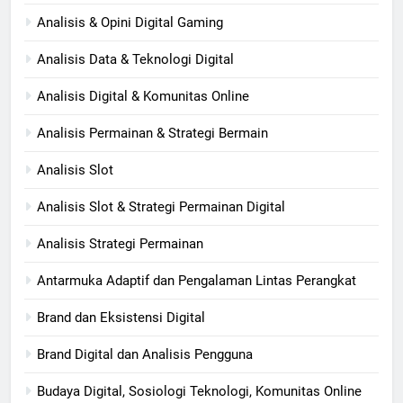
Analisis & Opini Digital Gaming
Analisis Data & Teknologi Digital
Analisis Digital & Komunitas Online
Analisis Permainan & Strategi Bermain
Analisis Slot
Analisis Slot & Strategi Permainan Digital
Analisis Strategi Permainan
Antarmuka Adaptif dan Pengalaman Lintas Perangkat
Brand dan Eksistensi Digital
Brand Digital dan Analisis Pengguna
Budaya Digital, Sosiologi Teknologi, Komunitas Online