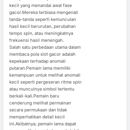
kecil yang menandai awal fase
gacor.Mereka terbiasa mengenali
tanda-tanda seperti kemunculan
hasil kecil berurutan, perubahan
tempo spin, atau meningkatnya
frekuensi hasil menengah.
Salah satu perbedaan utama dalam
membaca pola slot gacor adalah
kepekaan terhadap anomali
putaran.Pemain lama memiliki
kemampuan untuk melihat anomali
kecil seperti pergeseran ritme spin
atau munculnya simbol tertentu
berkali-kali.Pemain baru
cenderung melihat permainan
secara permukaan dan tidak
memperhatikan detail kecil
ini.Akibatnya, pemain lama dapat