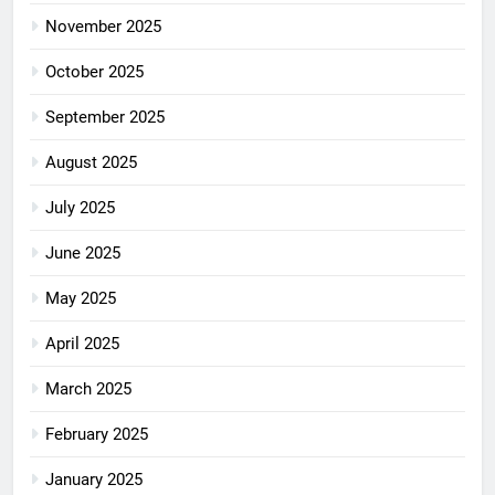
November 2025
October 2025
September 2025
August 2025
July 2025
June 2025
May 2025
April 2025
March 2025
February 2025
January 2025