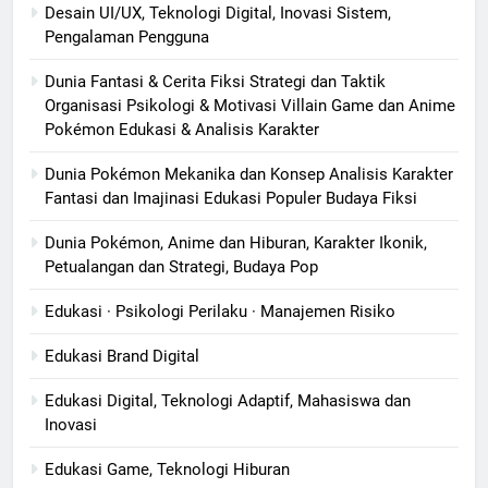
Desain UI/UX, Teknologi Digital, Inovasi Sistem,
Pengalaman Pengguna
Dunia Fantasi & Cerita Fiksi Strategi dan Taktik
Organisasi Psikologi & Motivasi Villain Game dan Anime
Pokémon Edukasi & Analisis Karakter
Dunia Pokémon Mekanika dan Konsep Analisis Karakter
Fantasi dan Imajinasi Edukasi Populer Budaya Fiksi
Dunia Pokémon, Anime dan Hiburan, Karakter Ikonik,
Petualangan dan Strategi, Budaya Pop
Edukasi · Psikologi Perilaku · Manajemen Risiko
Edukasi Brand Digital
Edukasi Digital, Teknologi Adaptif, Mahasiswa dan
Inovasi
Edukasi Game, Teknologi Hiburan