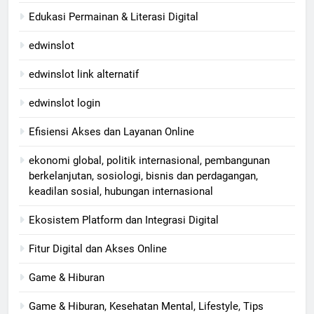
Edukasi Permainan & Literasi Digital
edwinslot
edwinslot link alternatif
edwinslot login
Efisiensi Akses dan Layanan Online
ekonomi global, politik internasional, pembangunan
berkelanjutan, sosiologi, bisnis dan perdagangan,
keadilan sosial, hubungan internasional
Ekosistem Platform dan Integrasi Digital
Fitur Digital dan Akses Online
Game & Hiburan
Game & Hiburan, Kesehatan Mental, Lifestyle, Tips