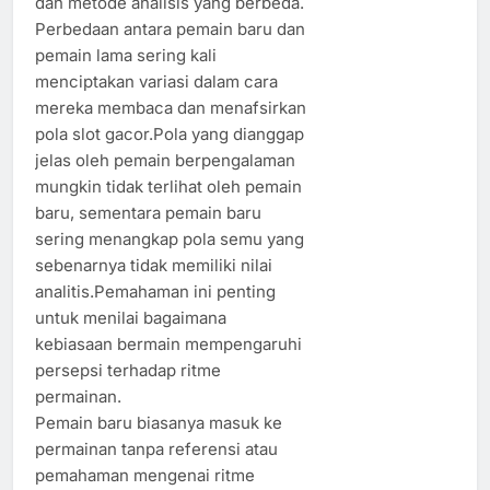
dan metode analisis yang berbeda.
Perbedaan antara pemain baru dan
pemain lama sering kali
menciptakan variasi dalam cara
mereka membaca dan menafsirkan
pola slot gacor.Pola yang dianggap
jelas oleh pemain berpengalaman
mungkin tidak terlihat oleh pemain
baru, sementara pemain baru
sering menangkap pola semu yang
sebenarnya tidak memiliki nilai
analitis.Pemahaman ini penting
untuk menilai bagaimana
kebiasaan bermain mempengaruhi
persepsi terhadap ritme
permainan.
Pemain baru biasanya masuk ke
permainan tanpa referensi atau
pemahaman mengenai ritme