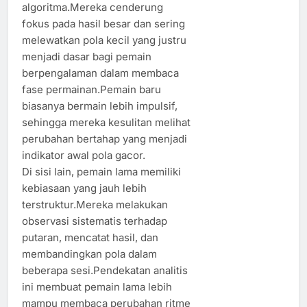
algoritma.Mereka cenderung
fokus pada hasil besar dan sering
melewatkan pola kecil yang justru
menjadi dasar bagi pemain
berpengalaman dalam membaca
fase permainan.Pemain baru
biasanya bermain lebih impulsif,
sehingga mereka kesulitan melihat
perubahan bertahap yang menjadi
indikator awal pola gacor.
Di sisi lain, pemain lama memiliki
kebiasaan yang jauh lebih
terstruktur.Mereka melakukan
observasi sistematis terhadap
putaran, mencatat hasil, dan
membandingkan pola dalam
beberapa sesi.Pendekatan analitis
ini membuat pemain lama lebih
mampu membaca perubahan ritme