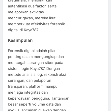
kredensial, mengaktifkan
autentikasi dua faktor, serta
melaporkan aktivitas
mencurigakan, mereka ikut
memperkuat efektivitas forensik
digital di Kaya787.
Kesimpulan
Forensik digital adalah pilar
penting dalam mengungkap dan
mencegah serangan siber pada
sistem login Kaya787. Dengan
metode analisis log, rekonstruksi
serangan, dan pelaporan
transparan, platform mampu
menjaga integritas dan
kepercayaan pengguna. Tantangan
besar seperti volume data dan
evolusi ancaman dijawab dengan