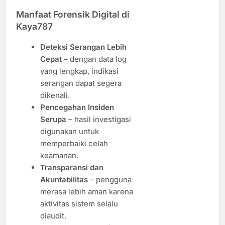
Manfaat Forensik Digital di
Kaya787
Deteksi Serangan Lebih
Cepat
– dengan data log
yang lengkap, indikasi
serangan dapat segera
dikenali.
Pencegahan Insiden
Serupa
– hasil investigasi
digunakan untuk
memperbaiki celah
keamanan.
Transparansi dan
Akuntabilitas
– pengguna
merasa lebih aman karena
aktivitas sistem selalu
diaudit.