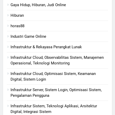
Gaya Hidup, Hiburan, Judi Online
Hiburan
horas88
Industri Game Online
Infrastruktur & Rekayasa Perangkat Lunak
Infrastruktur Cloud, Observabilitas Sistem, Manajemen
Operasional, Teknologi Monitoring
Infrastruktur Cloud, Optimisasi Sistem, Keamanan
Digital, Sistem Login
Infrastruktur Server, Sistem Login, Optimisasi Sistem,
Pengalaman Pengguna
Infrastruktur Sistem, Teknologi Aplikasi, Arsitektur
Digital, Integrasi Sistem