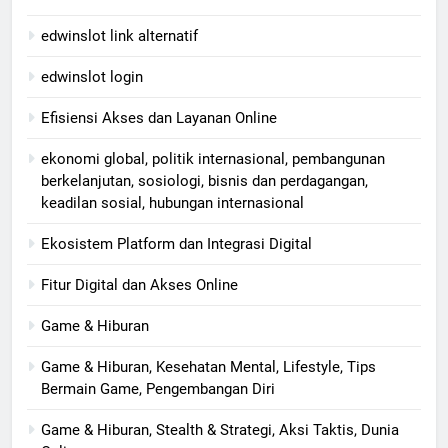
edwinslot link alternatif
edwinslot login
Efisiensi Akses dan Layanan Online
ekonomi global, politik internasional, pembangunan
berkelanjutan, sosiologi, bisnis dan perdagangan,
keadilan sosial, hubungan internasional
Ekosistem Platform dan Integrasi Digital
Fitur Digital dan Akses Online
Game & Hiburan
Game & Hiburan, Kesehatan Mental, Lifestyle, Tips
Bermain Game, Pengembangan Diri
Game & Hiburan, Stealth & Strategi, Aksi Taktis, Dunia