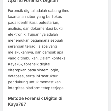
Apa Itu Forensik Digital?
Forensik digital adalah cabang ilmu
keamanan siber yang berfokus
pada identifikasi, pelestarian,
analisis, dan dokumentasi bukti
elektronik. Tujuannya adalah
menemukan bagaimana sebuah
serangan terjadi, siapa yang
melakukannya, dan dampak apa
yang ditimbulkan. Dalam konteks
Kaya787, forensik digital
diterapkan pada sistem login,
database, serta infrastruktur
pendukung untuk memastikan
integritas platform tetap terjaga.
Metode Forensik Digital di
Kaya787