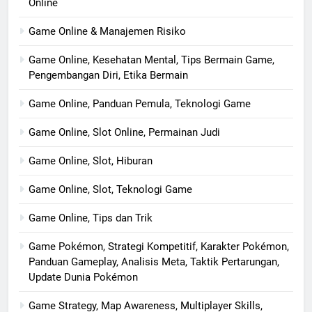
Online
Game Online & Manajemen Risiko
Game Online, Kesehatan Mental, Tips Bermain Game,
Pengembangan Diri, Etika Bermain
Game Online, Panduan Pemula, Teknologi Game
Game Online, Slot Online, Permainan Judi
Game Online, Slot, Hiburan
Game Online, Slot, Teknologi Game
Game Online, Tips dan Trik
Game Pokémon, Strategi Kompetitif, Karakter Pokémon,
Panduan Gameplay, Analisis Meta, Taktik Pertarungan,
Update Dunia Pokémon
Game Strategy, Map Awareness, Multiplayer Skills,