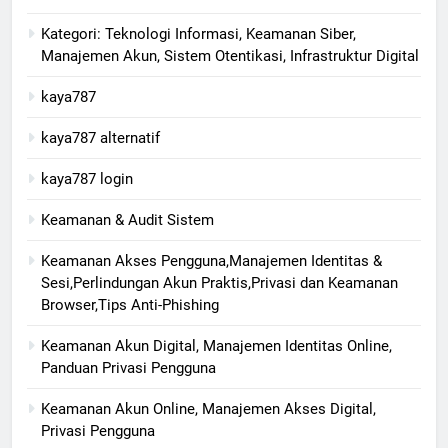
Kategori: Teknologi Informasi, Keamanan Siber,
Manajemen Akun, Sistem Otentikasi, Infrastruktur Digital
kaya787
kaya787 alternatif
kaya787 login
Keamanan & Audit Sistem
Keamanan Akses Pengguna,Manajemen Identitas &
Sesi,Perlindungan Akun Praktis,Privasi dan Keamanan
Browser,Tips Anti-Phishing
Keamanan Akun Digital, Manajemen Identitas Online,
Panduan Privasi Pengguna
Keamanan Akun Online, Manajemen Akses Digital,
Privasi Pengguna