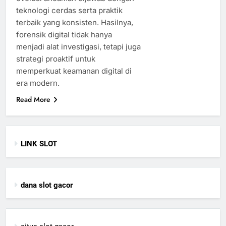
teknologi cerdas serta praktik
terbaik yang konsisten. Hasilnya,
forensik digital tidak hanya
menjadi alat investigasi, tetapi juga
strategi proaktif untuk
memperkuat keamanan digital di
era modern.
Read More
LINK SLOT
dana slot gacor