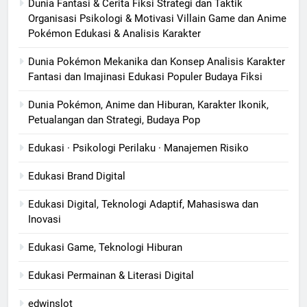
Dunia Fantasi & Cerita Fiksi Strategi dan Taktik
Organisasi Psikologi & Motivasi Villain Game dan Anime
Pokémon Edukasi & Analisis Karakter
Dunia Pokémon Mekanika dan Konsep Analisis Karakter
Fantasi dan Imajinasi Edukasi Populer Budaya Fiksi
Dunia Pokémon, Anime dan Hiburan, Karakter Ikonik,
Petualangan dan Strategi, Budaya Pop
Edukasi · Psikologi Perilaku · Manajemen Risiko
Edukasi Brand Digital
Edukasi Digital, Teknologi Adaptif, Mahasiswa dan
Inovasi
Edukasi Game, Teknologi Hiburan
Edukasi Permainan & Literasi Digital
edwinslot