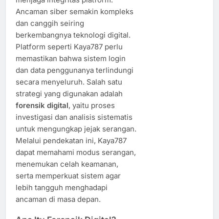
Ancaman siber semakin kompleks
dan canggih seiring
berkembangnya teknologi digital.
Platform seperti Kaya787 perlu
memastikan bahwa sistem login
dan data penggunanya terlindungi
secara menyeluruh. Salah satu
strategi yang digunakan adalah
forensik digital
, yaitu proses
investigasi dan analisis sistematis
untuk mengungkap jejak serangan.
Melalui pendekatan ini, Kaya787
dapat memahami modus serangan,
menemukan celah keamanan,
serta memperkuat sistem agar
lebih tangguh menghadapi
ancaman di masa depan.