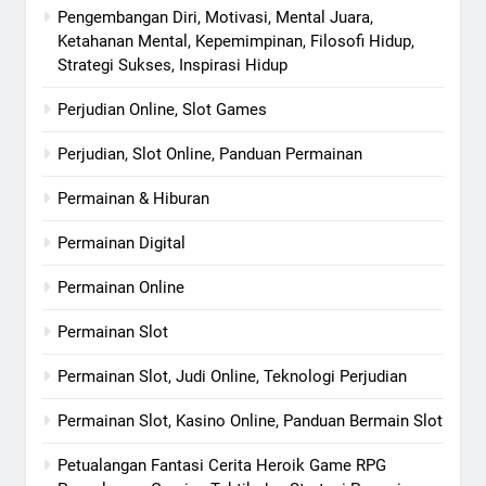
Pengembangan Diri, Motivasi, Mental Juara,
Ketahanan Mental, Kepemimpinan, Filosofi Hidup,
Strategi Sukses, Inspirasi Hidup
Perjudian Online, Slot Games
Perjudian, Slot Online, Panduan Permainan
Permainan & Hiburan
Permainan Digital
Permainan Online
Permainan Slot
Permainan Slot, Judi Online, Teknologi Perjudian
Permainan Slot, Kasino Online, Panduan Bermain Slot
Petualangan Fantasi Cerita Heroik Game RPG