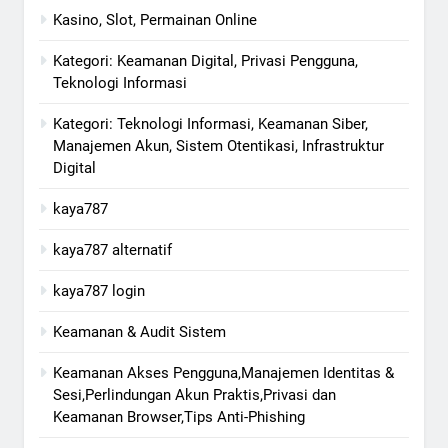
Kasino, Slot, Permainan Online
Kategori: Keamanan Digital, Privasi Pengguna,
Teknologi Informasi
Kategori: Teknologi Informasi, Keamanan Siber,
Manajemen Akun, Sistem Otentikasi, Infrastruktur
Digital
kaya787
kaya787 alternatif
kaya787 login
Keamanan & Audit Sistem
Keamanan Akses Pengguna,Manajemen Identitas &
Sesi,Perlindungan Akun Praktis,Privasi dan
Keamanan Browser,Tips Anti-Phishing