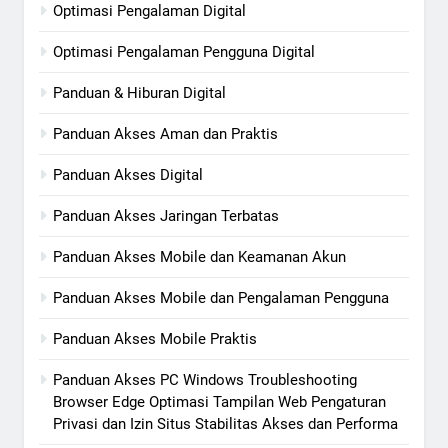
Optimasi Pengalaman Digital
Optimasi Pengalaman Pengguna Digital
Panduan & Hiburan Digital
Panduan Akses Aman dan Praktis
Panduan Akses Digital
Panduan Akses Jaringan Terbatas
Panduan Akses Mobile dan Keamanan Akun
Panduan Akses Mobile dan Pengalaman Pengguna
Panduan Akses Mobile Praktis
Panduan Akses PC Windows Troubleshooting
Browser Edge Optimasi Tampilan Web Pengaturan
Privasi dan Izin Situs Stabilitas Akses dan Performa