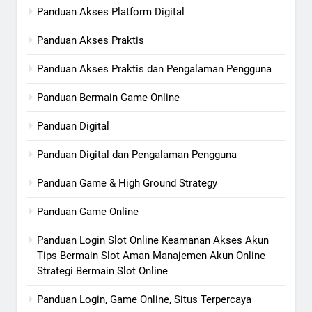
Panduan Akses Platform Digital
Panduan Akses Praktis
Panduan Akses Praktis dan Pengalaman Pengguna
Panduan Bermain Game Online
Panduan Digital
Panduan Digital dan Pengalaman Pengguna
Panduan Game & High Ground Strategy
Panduan Game Online
Panduan Login Slot Online Keamanan Akses Akun
Tips Bermain Slot Aman Manajemen Akun Online
Strategi Bermain Slot Online
Panduan Login, Game Online, Situs Terpercaya