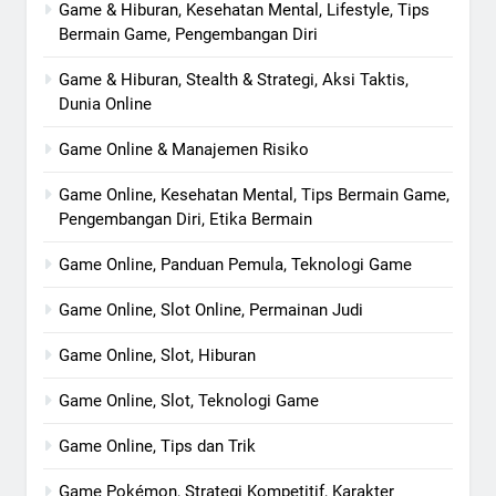
Game & Hiburan, Kesehatan Mental, Lifestyle, Tips
Bermain Game, Pengembangan Diri
Game & Hiburan, Stealth & Strategi, Aksi Taktis,
Dunia Online
Game Online & Manajemen Risiko
Game Online, Kesehatan Mental, Tips Bermain Game,
Pengembangan Diri, Etika Bermain
Game Online, Panduan Pemula, Teknologi Game
Game Online, Slot Online, Permainan Judi
Game Online, Slot, Hiburan
Game Online, Slot, Teknologi Game
Game Online, Tips dan Trik
Game Pokémon, Strategi Kompetitif, Karakter