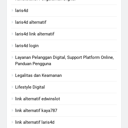
laris4d
laris4d alternatif
laris4d link alternatif
laris4d login
Layanan Pelanggan Digital, Support Platform Online,
Panduan Pengguna
Legalitas dan Keamanan
Lifestyle Digital
link alternatif edwinslot
link alternatif kaya787
link alternatif laris4d