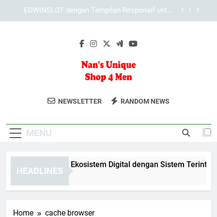
Skip
LEBAH4D dengan Tampilan Responsif untuk
to
Pengguna Modern
content
KAYA787 dengan Tampilan Modern dan Sistem
yang Adaptif untuk Pengalaman Digital Lebih
Terarah
LEBAH4D sebagai Ekosistem Digital dengan
Sistem Terintegrasi
EDWINSLOT dengan Tampilan Responsif untuk
Pengguna Modern
Nan's Unique
Dapatkan Produk Fashion Pria Terbaik
LEBAH4D dengan Tampilan Responsif untuk
NEWSLETTER
RANDOM NEWS
Pengguna Modern
Shop 4 Men
Di Nans Unique Shop 4 Men. Tampil
KAYA787 dengan Tampilan Modern dan Sistem
Stylish Dengan Koleksi Terbaru Kami.
yang Adaptif untuk Pengalaman Digital Lebih
MENU
Terarah
BAH4D sebagai Ekosistem Digital dengan Sistem Terintegrasi
HEADLINES
Weeks Ago
Home
cache browser