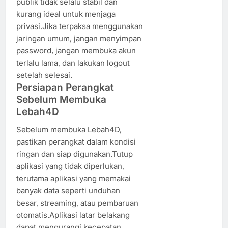
publik tidak selalu stabil dan
kurang ideal untuk menjaga
privasi.Jika terpaksa menggunakan
jaringan umum, jangan menyimpan
password, jangan membuka akun
terlalu lama, dan lakukan logout
setelah selesai.
Persiapan Perangkat
Sebelum Membuka
Lebah4D
Sebelum membuka Lebah4D,
pastikan perangkat dalam kondisi
ringan dan siap digunakan.Tutup
aplikasi yang tidak diperlukan,
terutama aplikasi yang memakai
banyak data seperti unduhan
besar, streaming, atau pembaruan
otomatis.Aplikasi latar belakang
dapat mengurangi kecepatan