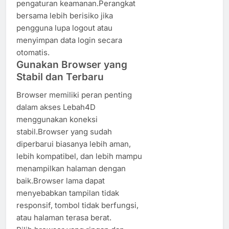
pengaturan keamanan.Perangkat
bersama lebih berisiko jika
pengguna lupa logout atau
menyimpan data login secara
otomatis.
Gunakan Browser yang
Stabil dan Terbaru
Browser memiliki peran penting
dalam akses Lebah4D
menggunakan koneksi
stabil.Browser yang sudah
diperbarui biasanya lebih aman,
lebih kompatibel, dan lebih mampu
menampilkan halaman dengan
baik.Browser lama dapat
menyebabkan tampilan tidak
responsif, tombol tidak berfungsi,
atau halaman terasa berat.