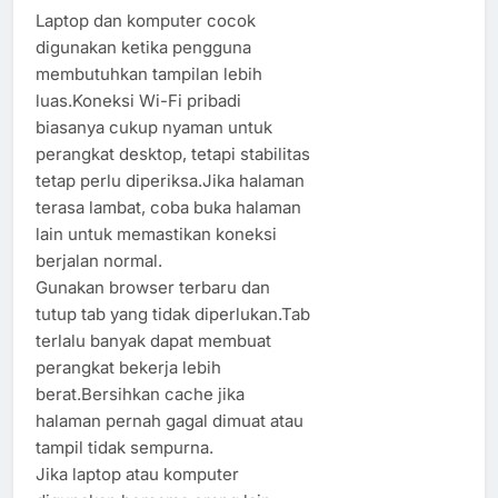
Laptop dan komputer cocok
digunakan ketika pengguna
membutuhkan tampilan lebih
luas.Koneksi Wi-Fi pribadi
biasanya cukup nyaman untuk
perangkat desktop, tetapi stabilitas
tetap perlu diperiksa.Jika halaman
terasa lambat, coba buka halaman
lain untuk memastikan koneksi
berjalan normal.
Gunakan browser terbaru dan
tutup tab yang tidak diperlukan.Tab
terlalu banyak dapat membuat
perangkat bekerja lebih
berat.Bersihkan cache jika
halaman pernah gagal dimuat atau
tampil tidak sempurna.
Jika laptop atau komputer