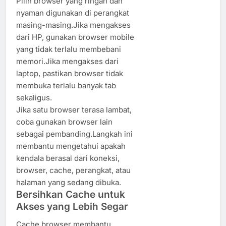
Pilih browser yang ringan dan
nyaman digunakan di perangkat
masing-masing.Jika mengakses
dari HP, gunakan browser mobile
yang tidak terlalu membebani
memori.Jika mengakses dari
laptop, pastikan browser tidak
membuka terlalu banyak tab
sekaligus.
Jika satu browser terasa lambat,
coba gunakan browser lain
sebagai pembanding.Langkah ini
membantu mengetahui apakah
kendala berasal dari koneksi,
browser, cache, perangkat, atau
halaman yang sedang dibuka.
Bersihkan Cache untuk
Akses yang Lebih Segar
Cache browser membantu