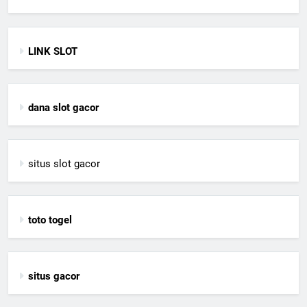
LINK SLOT
dana slot gacor
situs slot gacor
toto togel
situs gacor