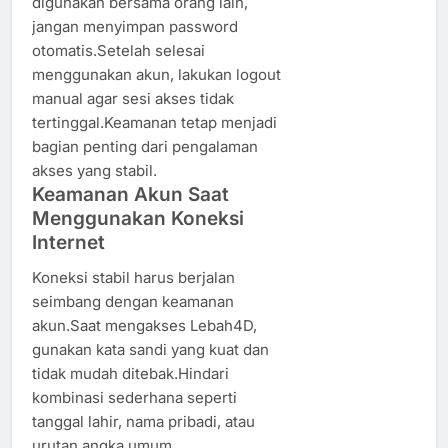
digunakan bersama orang lain,
jangan menyimpan password
otomatis.Setelah selesai
menggunakan akun, lakukan logout
manual agar sesi akses tidak
tertinggal.Keamanan tetap menjadi
bagian penting dari pengalaman
akses yang stabil.
Keamanan Akun Saat
Menggunakan Koneksi
Internet
Koneksi stabil harus berjalan
seimbang dengan keamanan
akun.Saat mengakses Lebah4D,
gunakan kata sandi yang kuat dan
tidak mudah ditebak.Hindari
kombinasi sederhana seperti
tanggal lahir, nama pribadi, atau
urutan angka umum.