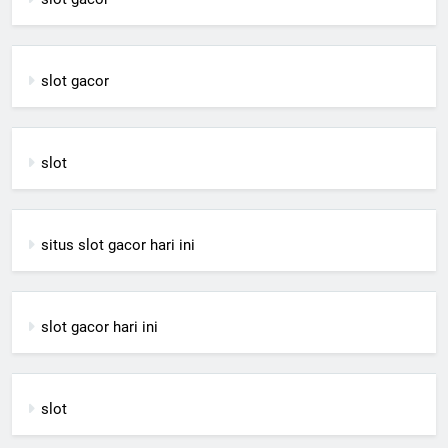
slot gacor
slot
situs slot gacor hari ini
slot gacor hari ini
slot