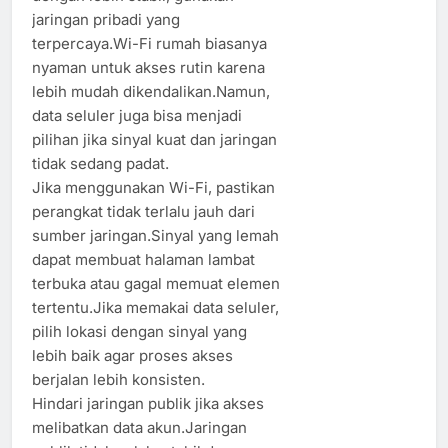
jaringan pribadi yang
terpercaya.Wi-Fi rumah biasanya
nyaman untuk akses rutin karena
lebih mudah dikendalikan.Namun,
data seluler juga bisa menjadi
pilihan jika sinyal kuat dan jaringan
tidak sedang padat.
Jika menggunakan Wi-Fi, pastikan
perangkat tidak terlalu jauh dari
sumber jaringan.Sinyal yang lemah
dapat membuat halaman lambat
terbuka atau gagal memuat elemen
tertentu.Jika memakai data seluler,
pilih lokasi dengan sinyal yang
lebih baik agar proses akses
berjalan lebih konsisten.
Hindari jaringan publik jika akses
melibatkan data akun.Jaringan