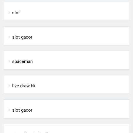
slot
slot gacor
spaceman
live draw hk
slot gacor