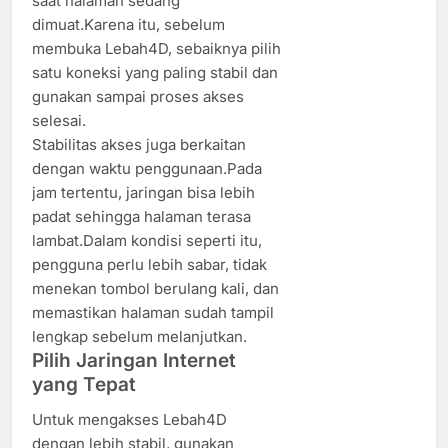
saat halaman sedang
dimuat.Karena itu, sebelum
membuka Lebah4D, sebaiknya pilih
satu koneksi yang paling stabil dan
gunakan sampai proses akses
selesai.
Stabilitas akses juga berkaitan
dengan waktu penggunaan.Pada
jam tertentu, jaringan bisa lebih
padat sehingga halaman terasa
lambat.Dalam kondisi seperti itu,
pengguna perlu lebih sabar, tidak
menekan tombol berulang kali, dan
memastikan halaman sudah tampil
lengkap sebelum melanjutkan.
Pilih Jaringan Internet
yang Tepat
Untuk mengakses Lebah4D
dengan lebih stabil, gunakan