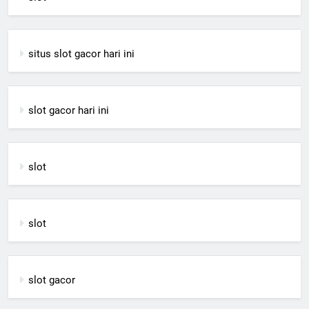
situs slot gacor hari ini
slot gacor hari ini
slot
slot
slot gacor