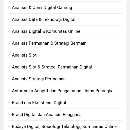
Analisis & Opini Digital Gaming
Analisis Data & Teknologi Digital
Analisis Digital & Komunitas Online
Analisis Permainan & Strategi Bermain
Analisis Slot
Analisis Slot & Strategi Permainan Digital
Analisis Strategi Permainan
Antarmuka Adaptif dan Pengalaman Lintas Perangkat
Brand dan Eksistensi Digital
Brand Digital dan Analisis Pengguna
Budaya Digital, Sosiologi Teknologi, Komunitas Online