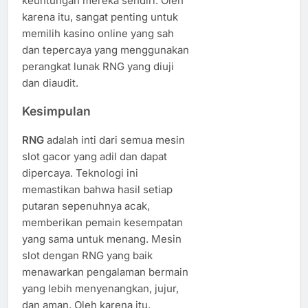
keuntungan mereka sendiri. Oleh
karena itu, sangat penting untuk
memilih kasino online yang sah
dan tepercaya yang menggunakan
perangkat lunak RNG yang diuji
dan diaudit.
Kesimpulan
RNG
adalah inti dari semua mesin
slot gacor yang adil dan dapat
dipercaya. Teknologi ini
memastikan bahwa hasil setiap
putaran sepenuhnya acak,
memberikan pemain kesempatan
yang sama untuk menang. Mesin
slot dengan RNG yang baik
menawarkan pengalaman bermain
yang lebih menyenangkan, jujur,
dan aman. Oleh karena itu,