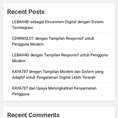
Recent Posts
LEBAH4D sebagai Ekosistem Digital dengan Sistem
Terintegrasi
EDWINSLOT dengan Tampilan Responsif untuk
Pengguna Modern
LEBAH4D dengan Tampilan Responsif untuk Pengguna
Modern
KAYA787 dengan Tampilan Modern dan Sistem yang
Adaptif untuk Pengalaman Digital Lebih Terarah
KAYA787 dan Upaya Meningkatkan Kenyamanan
Pengguna
Recent Comments