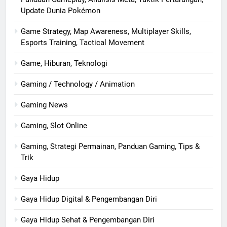
Update Dunia Pokémon
Game Strategy, Map Awareness, Multiplayer Skills,
Esports Training, Tactical Movement
Game, Hiburan, Teknologi
Gaming / Technology / Animation
Gaming News
Gaming, Slot Online
Gaming, Strategi Permainan, Panduan Gaming, Tips &
Trik
Gaya Hidup
Gaya Hidup Digital & Pengembangan Diri
Gaya Hidup Sehat & Pengembangan Diri