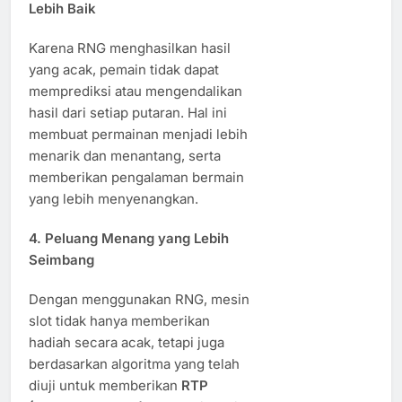
Lebih Baik
Karena RNG menghasilkan hasil
yang acak, pemain tidak dapat
memprediksi atau mengendalikan
hasil dari setiap putaran. Hal ini
membuat permainan menjadi lebih
menarik dan menantang, serta
memberikan pengalaman bermain
yang lebih menyenangkan.
4.
Peluang Menang yang Lebih
Seimbang
Dengan menggunakan RNG, mesin
slot tidak hanya memberikan
hadiah secara acak, tetapi juga
berdasarkan algoritma yang telah
diuji untuk memberikan
RTP