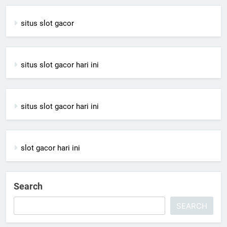
situs slot gacor
situs slot gacor hari ini
situs slot gacor hari ini
slot gacor hari ini
Search
SEARCH