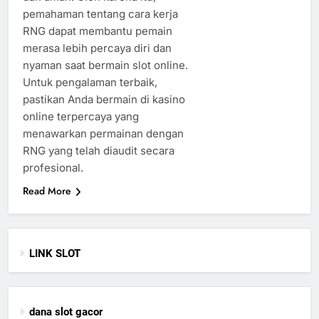
pemahaman tentang cara kerja
RNG dapat membantu pemain
merasa lebih percaya diri dan
nyaman saat bermain slot online.
Untuk pengalaman terbaik,
pastikan Anda bermain di kasino
online terpercaya yang
menawarkan permainan dengan
RNG yang telah diaudit secara
profesional.
Read More
LINK SLOT
dana slot gacor