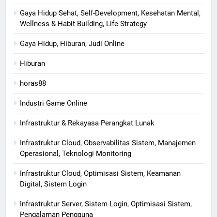
Gaya Hidup Sehat, Self-Development, Kesehatan Mental,
Wellness & Habit Building, Life Strategy
Gaya Hidup, Hiburan, Judi Online
Hiburan
horas88
Industri Game Online
Infrastruktur & Rekayasa Perangkat Lunak
Infrastruktur Cloud, Observabilitas Sistem, Manajemen
Operasional, Teknologi Monitoring
Infrastruktur Cloud, Optimisasi Sistem, Keamanan
Digital, Sistem Login
Infrastruktur Server, Sistem Login, Optimisasi Sistem,
Pengalaman Pengguna