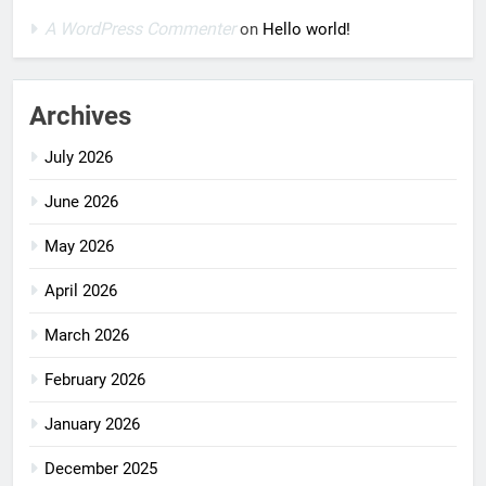
A WordPress Commenter
on
Hello world!
Archives
July 2026
June 2026
May 2026
April 2026
March 2026
February 2026
January 2026
December 2025