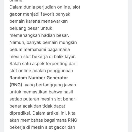
Dalam dunia perjudian online,
slot
gacor
menjadi favorit banyak
pemain karena menawarkan
peluang besar untuk
memenangkan hadiah besar.
Namun, banyak pemain mungkin
belum memahami bagaimana
mesin slot bekerja di balik layar.
Salah satu aspek terpenting dari
slot online adalah penggunaan
Random Number Generator
(RNG)
, yang bertanggung jawab
untuk memastikan bahwa hasil
setiap putaran mesin slot benar-
benar acak dan tidak dapat
diprediksi. Dalam artikel ini, kita
akan membahas bagaimana RNG
bekerja di mesin
slot gacor
dan