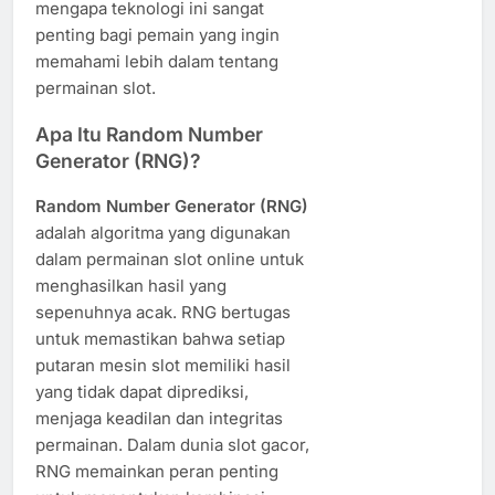
mengapa teknologi ini sangat
penting bagi pemain yang ingin
memahami lebih dalam tentang
permainan slot.
Apa Itu Random Number
Generator (RNG)?
Random Number Generator (RNG)
adalah algoritma yang digunakan
dalam permainan slot online untuk
menghasilkan hasil yang
sepenuhnya acak. RNG bertugas
untuk memastikan bahwa setiap
putaran mesin slot memiliki hasil
yang tidak dapat diprediksi,
menjaga keadilan dan integritas
permainan. Dalam dunia slot gacor,
RNG memainkan peran penting