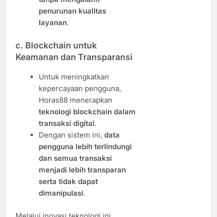
penurunan kualitas
layanan
.
c. Blockchain untuk
Keamanan dan Transparansi
Untuk meningkatkan
kepercayaan pengguna,
Horas88 menerapkan
teknologi blockchain dalam
transaksi digital
.
Dengan sistem ini,
data
pengguna lebih terlindungi
dan semua transaksi
menjadi lebih transparan
serta tidak dapat
dimanipulasi
.
Melalui inovasi teknologi ini,