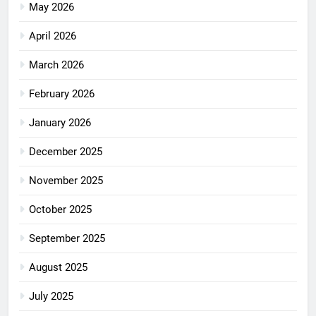
May 2026
April 2026
March 2026
February 2026
January 2026
December 2025
November 2025
October 2025
September 2025
August 2025
July 2025