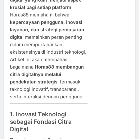
krusial bagi setiap platform
.
Horas88 memahami bahwa
kepercayaan pengguna, inovasi
layanan, dan strategi pemasaran
digital
memainkan peran penting
dalam mempertahankan
eksistensinya di industri teknologi.
Artikel ini akan membahas
bagaimana
Horas88 membangun
citra digitalnya melalui
pendekatan strategis
, termasuk
teknologi inovatif, transparansi,
serta interaksi dengan pengguna.
1. Inovasi Teknologi
sebagai Fondasi Citra
Digital