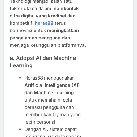
Teknologi menjadi salah satu
faktor utama dalam
membentuk
citra digital yang kredibel dan
kompetitif
.
horas88
terus
berinovasi untuk
meningkatkan
pengalaman pengguna dan
menjaga keunggulan platformnya
.
a. Adopsi AI dan Machine
Learning
Horas88 menggunakan
Artificial Intelligence (AI)
dan Machine Learning
untuk memahami pola
perilaku pengguna dan
memberikan layanan yang
lebih personal.
Dengan AI, sistem dapat
menganalisis data secara