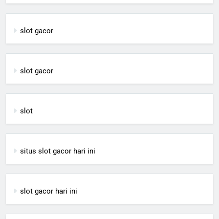
slot gacor
slot gacor
slot
situs slot gacor hari ini
slot gacor hari ini