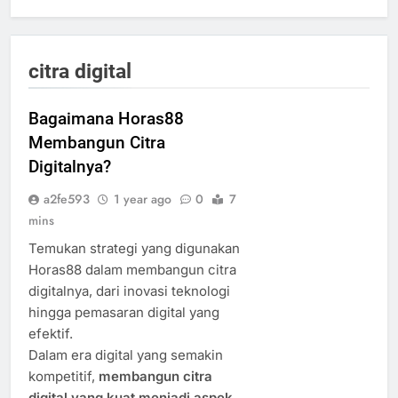
citra digital
Bagaimana Horas88
Membangun Citra
Digitalnya?
a2fe593
1 year ago
0
7
mins
Temukan strategi yang digunakan
Horas88 dalam membangun citra
digitalnya, dari inovasi teknologi
hingga pemasaran digital yang
efektif.
Dalam era digital yang semakin
kompetitif,
membangun citra
digital yang kuat menjadi aspek