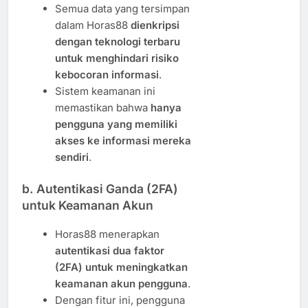
Semua data yang tersimpan
dalam Horas88
dienkripsi
dengan teknologi terbaru
untuk menghindari risiko
kebocoran informasi
.
Sistem keamanan ini
memastikan bahwa
hanya
pengguna yang memiliki
akses ke informasi mereka
sendiri
.
b. Autentikasi Ganda (2FA)
untuk Keamanan Akun
Horas88 menerapkan
autentikasi dua faktor
(2FA) untuk meningkatkan
keamanan akun pengguna
.
Dengan fitur ini, pengguna