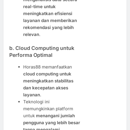
real-time untuk
meningkatkan efisiensi
layanan dan memberikan
rekomendasi yang lebih
relevan
.
b. Cloud Computing untuk
Performa Optimal
Horas88 memanfaatkan
cloud computing untuk
meningkatkan stabilitas
dan kecepatan akses
layanan
.
Teknologi ini
memungkinkan platform
untuk
menangani jumlah
pengguna yang lebih besar
tanpa mengalami