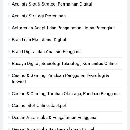
Analisis Slot & Strategi Permainan Digital
Analisis Strategi Permainan
Antarmuka Adaptif dan Pengalaman Lintas Perangkat
Brand dan Eksistensi Digital
Brand Digital dan Analisis Pengguna
Budaya Digital, Sosiologi Teknologi, Komunitas Online
Casino & Gaming, Panduan Pengguna, Teknologi &
Inovasi
Casino & Gaming, Taruhan Olahraga, Panduan Pengguna
Casino, Slot Online, Jackpot
Desain Antarmuka & Pengalaman Pengguna
Desain Antarmuka dan Pengalaman Digital