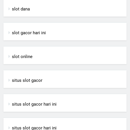
slot dana
slot gacor hari ini
slot online
situs slot gacor
situs slot gacor hari ini
situs slot gacor hari ini