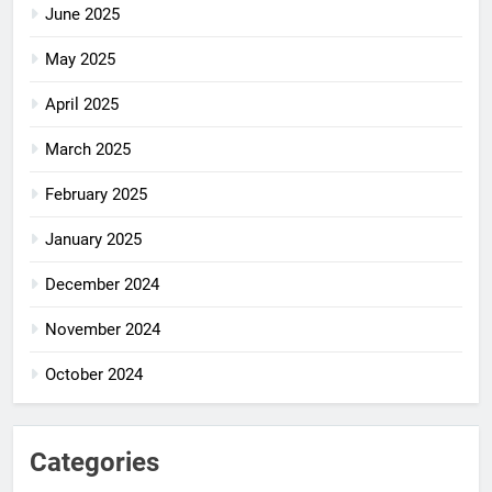
June 2025
May 2025
April 2025
March 2025
February 2025
January 2025
December 2024
November 2024
October 2024
Categories