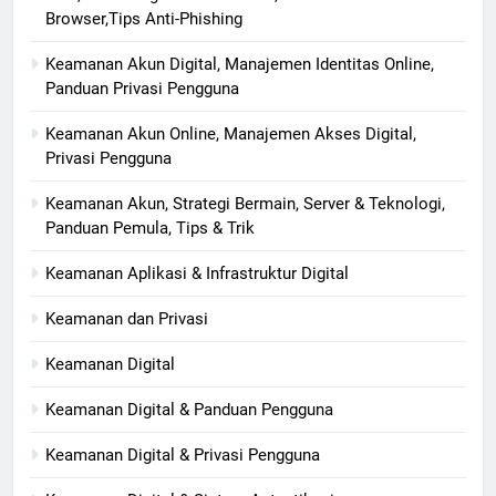
Browser,Tips Anti-Phishing
Keamanan Akun Digital, Manajemen Identitas Online,
Panduan Privasi Pengguna
Keamanan Akun Online, Manajemen Akses Digital,
Privasi Pengguna
Keamanan Akun, Strategi Bermain, Server & Teknologi,
Panduan Pemula, Tips & Trik
Keamanan Aplikasi & Infrastruktur Digital
Keamanan dan Privasi
Keamanan Digital
Keamanan Digital & Panduan Pengguna
Keamanan Digital & Privasi Pengguna