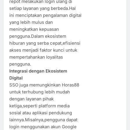
repot melakukan login ulang di
setiap layanan yang berbeda.Hal
ini menciptakan pengalaman digital
yang lebih mulus dan
meningkatkan kepuasan
pengguna.Dalam ekosistem
hiburan yang serba cepat,efisiensi
akses menjadi faktor kunci untuk
mempertahankan loyalitas
pengguna.
Integrasi dengan Ekosistem
Digital
SSO juga memungkinkan Horas88
untuk terhubung lebih mudah
dengan layanan pihak
ketiga,seperti platform media
sosial atau aplikasi pendukung
lainnya.Misalnya,pengguna dapat
login menggunakan akun Google