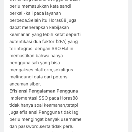
perlu memasukkan kata sandi
berkali-kali pada layanan
berbeda.Selain itu,Horas88 juga
dapat menerapkan kebijakan
keamanan yang lebih ketat seperti
autentikasi dua faktor (2FA) yang
terintegrasi dengan SSO.Hal ini
memastikan bahwa hanya
pengguna sah yang bisa
mengakses platform,sekaligus
melindungi data dari potensi
ancaman siber.
Efisiensi Pengalaman Pengguna
Implementasi SSO pada Horas88
tidak hanya soal keamanan,tetapi
juga efisiensi.Pengguna tidak lagi
perlu mengingat banyak username
dan password,serta tidak perlu