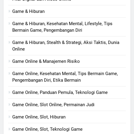
Game & Hiburan
Game & Hiburan, Kesehatan Mental, Lifestyle, Tips
Bermain Game, Pengembangan Diri
Game & Hiburan, Stealth & Strategi, Aksi Taktis, Dunia
Online
Game Online & Manajemen Risiko
Game Online, Kesehatan Mental, Tips Bermain Game,
Pengembangan Diri, Etika Bermain
Game Online, Panduan Pemula, Teknologi Game
Game Online, Slot Online, Permainan Judi
Game Online, Slot, Hiburan
Game Online, Slot, Teknologi Game