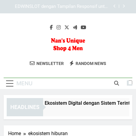
Skip
LEBAH4D dengan Tampilan Responsif untuk
to
Pengguna Modern
content
KAYA787 dengan Tampilan Modern dan Sistem
yang Adaptif untuk Pengalaman Digital Lebih
Terarah
LEBAH4D sebagai Ekosistem Digital dengan
Sistem Terintegrasi
EDWINSLOT dengan Tampilan Responsif untuk
Pengguna Modern
Nan's Unique
Dapatkan Produk Fashion Pria Terbaik
LEBAH4D dengan Tampilan Responsif untuk
NEWSLETTER
RANDOM NEWS
Pengguna Modern
Shop 4 Men
Di Nans Unique Shop 4 Men. Tampil
KAYA787 dengan Tampilan Modern dan Sistem
Stylish Dengan Koleksi Terbaru Kami.
yang Adaptif untuk Pengalaman Digital Lebih
MENU
Terarah
BAH4D sebagai Ekosistem Digital dengan Sistem Terintegrasi
HEADLINES
Weeks Ago
Home
ekosistem hiburan