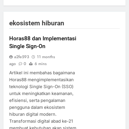
ekosistem hiburan
Horas88 dan Implementasi
Single Sign-On
a2fe593
11 months
ago
0
6 mins
Artikel ini membahas bagaimana
Horas88 mengimplementasikan
teknologi Single Sign-On (SSO)
untuk meningkatkan keamanan,
efisiensi, serta pengalaman
pengguna dalam ekosistem
hiburan digital modern.
Transformasi digital abad ke-21
membuat kebutuhan akan sistem