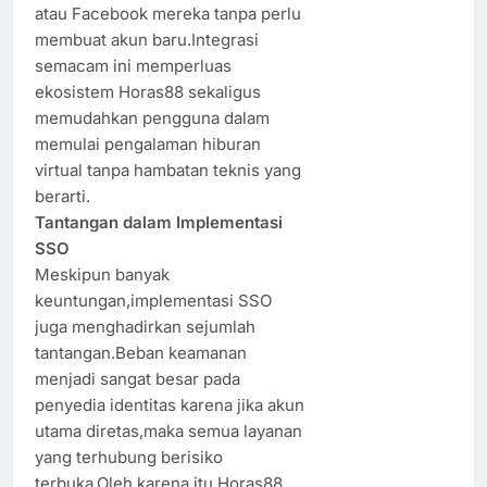
atau Facebook mereka tanpa perlu
membuat akun baru.Integrasi
semacam ini memperluas
ekosistem Horas88 sekaligus
memudahkan pengguna dalam
memulai pengalaman hiburan
virtual tanpa hambatan teknis yang
berarti.
Tantangan dalam Implementasi
SSO
Meskipun banyak
keuntungan,implementasi SSO
juga menghadirkan sejumlah
tantangan.Beban keamanan
menjadi sangat besar pada
penyedia identitas karena jika akun
utama diretas,maka semua layanan
yang terhubung berisiko
terbuka.Oleh karena itu,Horas88