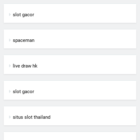
slot gacor
spaceman
live draw hk
slot gacor
situs slot thailand