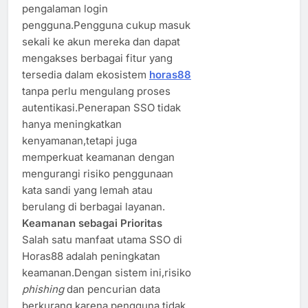
pengalaman login
pengguna.Pengguna cukup masuk
sekali ke akun mereka dan dapat
mengakses berbagai fitur yang
tersedia dalam ekosistem
horas88
tanpa perlu mengulang proses
autentikasi.Penerapan SSO tidak
hanya meningkatkan
kenyamanan,tetapi juga
memperkuat keamanan dengan
mengurangi risiko penggunaan
kata sandi yang lemah atau
berulang di berbagai layanan.
Keamanan sebagai Prioritas
Salah satu manfaat utama SSO di
Horas88 adalah peningkatan
keamanan.Dengan sistem ini,risiko
phishing
dan pencurian data
berkurang karena pengguna tidak