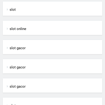
slot
slot online
slot gacor
slot gacor
slot gacor