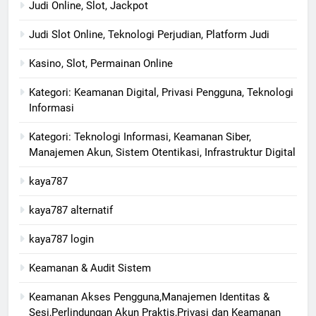
Judi Online, Slot, Jackpot
Judi Slot Online, Teknologi Perjudian, Platform Judi
Kasino, Slot, Permainan Online
Kategori: Keamanan Digital, Privasi Pengguna, Teknologi
Informasi
Kategori: Teknologi Informasi, Keamanan Siber,
Manajemen Akun, Sistem Otentikasi, Infrastruktur Digital
kaya787
kaya787 alternatif
kaya787 login
Keamanan & Audit Sistem
Keamanan Akses Pengguna,Manajemen Identitas &
Sesi,Perlindungan Akun Praktis,Privasi dan Keamanan