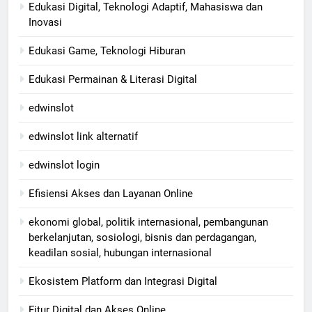
Edukasi Digital, Teknologi Adaptif, Mahasiswa dan
Inovasi
Edukasi Game, Teknologi Hiburan
Edukasi Permainan & Literasi Digital
edwinslot
edwinslot link alternatif
edwinslot login
Efisiensi Akses dan Layanan Online
ekonomi global, politik internasional, pembangunan
berkelanjutan, sosiologi, bisnis dan perdagangan,
keadilan sosial, hubungan internasional
Ekosistem Platform dan Integrasi Digital
Fitur Digital dan Akses Online