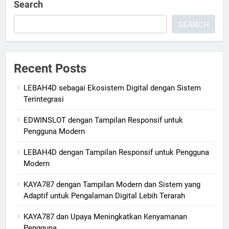
Search
SEARCH
Recent Posts
LEBAH4D sebagai Ekosistem Digital dengan Sistem
Terintegrasi
EDWINSLOT dengan Tampilan Responsif untuk
Pengguna Modern
LEBAH4D dengan Tampilan Responsif untuk Pengguna
Modern
KAYA787 dengan Tampilan Modern dan Sistem yang
Adaptif untuk Pengalaman Digital Lebih Terarah
KAYA787 dan Upaya Meningkatkan Kenyamanan
Pengguna