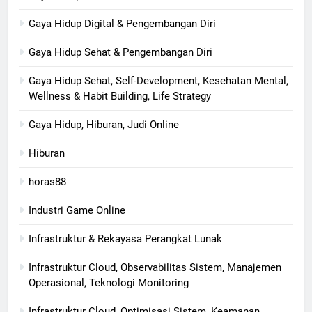
Gaya Hidup Digital & Pengembangan Diri
Gaya Hidup Sehat & Pengembangan Diri
Gaya Hidup Sehat, Self-Development, Kesehatan Mental,
Wellness & Habit Building, Life Strategy
Gaya Hidup, Hiburan, Judi Online
Hiburan
horas88
Industri Game Online
Infrastruktur & Rekayasa Perangkat Lunak
Infrastruktur Cloud, Observabilitas Sistem, Manajemen
Operasional, Teknologi Monitoring
Infrastruktur Cloud, Optimisasi Sistem, Keamanan