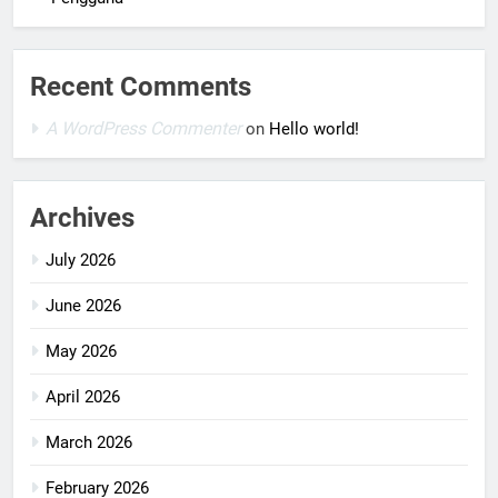
Recent Comments
A WordPress Commenter
on
Hello world!
Archives
July 2026
June 2026
May 2026
April 2026
March 2026
February 2026