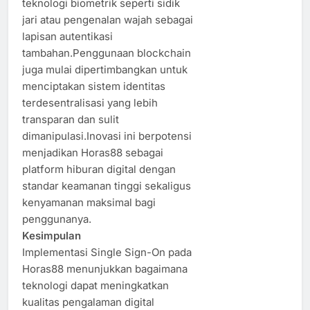
teknologi biometrik seperti sidik
jari atau pengenalan wajah sebagai
lapisan autentikasi
tambahan.Penggunaan blockchain
juga mulai dipertimbangkan untuk
menciptakan sistem identitas
terdesentralisasi yang lebih
transparan dan sulit
dimanipulasi.Inovasi ini berpotensi
menjadikan Horas88 sebagai
platform hiburan digital dengan
standar keamanan tinggi sekaligus
kenyamanan maksimal bagi
penggunanya.
Kesimpulan
Implementasi Single Sign-On pada
Horas88 menunjukkan bagaimana
teknologi dapat meningkatkan
kualitas pengalaman digital