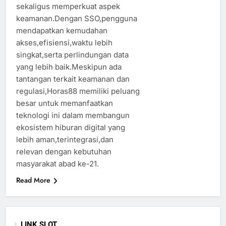
sekaligus memperkuat aspek
keamanan.Dengan SSO,pengguna
mendapatkan kemudahan
akses,efisiensi,waktu lebih
singkat,serta perlindungan data
yang lebih baik.Meskipun ada
tantangan terkait keamanan dan
regulasi,Horas88 memiliki peluang
besar untuk memanfaatkan
teknologi ini dalam membangun
ekosistem hiburan digital yang
lebih aman,terintegrasi,dan
relevan dengan kebutuhan
masyarakat abad ke-21.
Read More
LINK SLOT