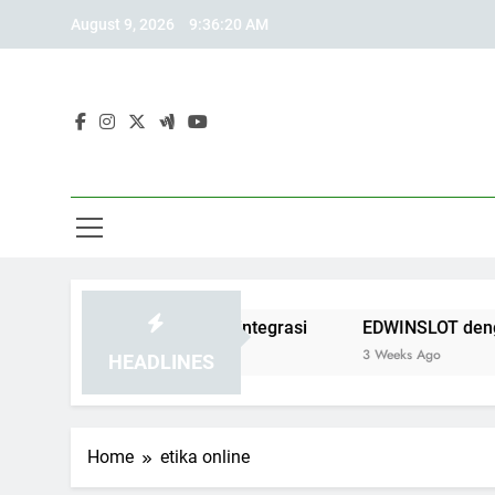
Skip
August 9, 2026
9:36:21 AM
to
content
Nan
Dapatkan P
engan Sistem Terintegrasi
EDWINSLOT dengan Tampila
3 Weeks Ago
HEADLINES
Home
etika online