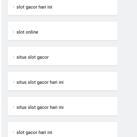
slot gacor hari ini
slot online
situs slot gacor
situs slot gacor hari ini
situs slot gacor hari ini
slot gacor hari ini