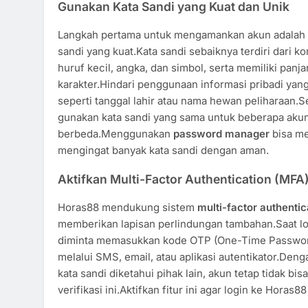
Gunakan Kata Sandi yang Kuat dan Unik
Langkah pertama untuk mengamankan akun adalah
sandi yang kuat.Kata sandi sebaiknya terdiri dari k
huruf kecil, angka, dan simbol, serta memiliki panj
karakter.Hindari penggunaan informasi pribadi yan
seperti tanggal lahir atau nama hewan peliharaan.Se
gunakan kata sandi yang sama untuk beberapa aku
berbeda.Menggunakan
password manager
bisa me
mengingat banyak kata sandi dengan aman.
Aktifkan Multi-Factor Authentication (MFA
Horas88 mendukung sistem
multi-factor authenti
memberikan lapisan perlindungan tambahan.Saat l
diminta memasukkan kode OTP (One-Time Password
melalui SMS, email, atau aplikasi autentikator.De
kata sandi diketahui pihak lain, akun tetap tidak bi
verifikasi ini.Aktifkan fitur ini agar login ke Horas