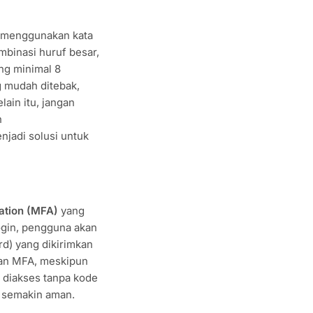
 menggunakan kata
ombinasi huruf besar,
ang minimal 8
g mudah ditebak,
lain itu, jangan
n
njadi solusi untuk
)
cation (MFA)
yang
ogin, pengguna akan
) yang dikirimkan
ngan MFA, meskipun
sa diakses tanpa kode
88 semakin aman.