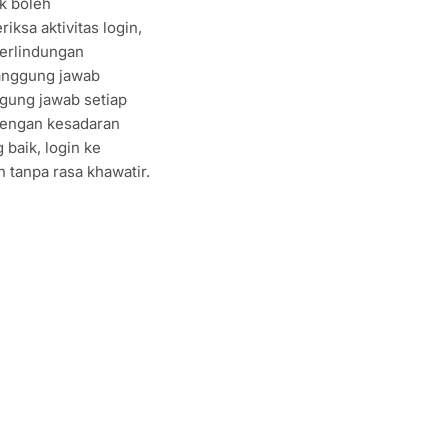
ak boleh
ksa aktivitas login,
erlindungan
anggung jawab
ggung jawab setiap
Dengan kesadaran
baik, login ke
 tanpa rasa khawatir.