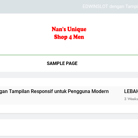
EDWINSLOT dengan Tampil
LEBAH4D dengan Tampil
KAYA787 dengan Tampilan Modern dan Sistem yang Adaptif un
's Unique Shop 4 Men
LEBAH4D sebagai Ekosiste
roduk Fashion Pria Terbaik Di Nans Unique Shop 4 Men. Tampi
EDWINSLOT dengan Tampil
SAMPLE PAGE
LEBAH4D dengan Tampil
KAYA787 dengan Tampilan Modern dan Sistem yang Adaptif un
n Responsif untuk Pengguna Modern
LEBAH4D dengan T
3 Weeks Ago