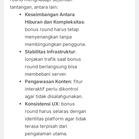
tantangan, antara lain:
Keseimbangan Antara
Hiburan dan Kompleksitas
:
bonus round harus tetap
menyenangkan tanpa
membingungkan pengguna.
Stabilitas Infrastruktur
:
lonjakan trafik saat bonus
round berlangsung bisa
membebani server.
Pengawasan Konten
: fitur
interaktif perlu dikontrol
agar tidak disalahgunakan.
Konsistensi UX
: bonus
round harus selaras dengan
identitas platform agar tidak
terasa terpisah dari
pengalaman utama.