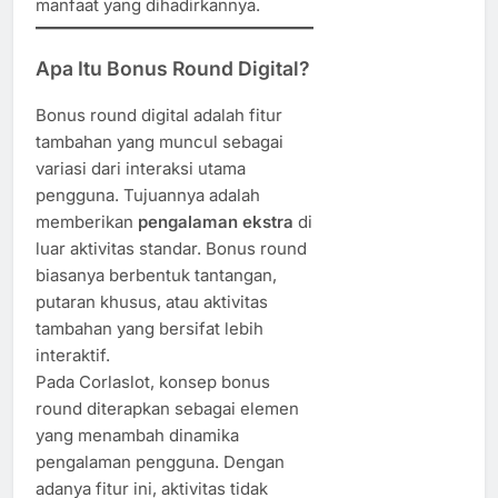
manfaat yang dihadirkannya.
Apa Itu Bonus Round Digital?
Bonus round digital adalah fitur
tambahan yang muncul sebagai
variasi dari interaksi utama
pengguna. Tujuannya adalah
memberikan
pengalaman ekstra
di
luar aktivitas standar. Bonus round
biasanya berbentuk tantangan,
putaran khusus, atau aktivitas
tambahan yang bersifat lebih
interaktif.
Pada Corlaslot, konsep bonus
round diterapkan sebagai elemen
yang menambah dinamika
pengalaman pengguna. Dengan
adanya fitur ini, aktivitas tidak