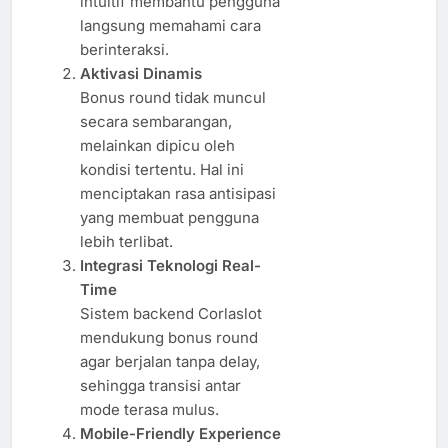
intuitif membantu pengguna
langsung memahami cara
berinteraksi.
Aktivasi Dinamis
Bonus round tidak muncul
secara sembarangan,
melainkan dipicu oleh
kondisi tertentu. Hal ini
menciptakan rasa antisipasi
yang membuat pengguna
lebih terlibat.
Integrasi Teknologi Real-
Time
Sistem backend Corlaslot
mendukung bonus round
agar berjalan tanpa delay,
sehingga transisi antar
mode terasa mulus.
Mobile-Friendly Experience