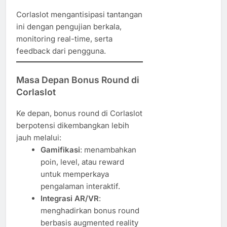
Corlaslot mengantisipasi tantangan
ini dengan pengujian berkala,
monitoring real-time, serta
feedback dari pengguna.
Masa Depan Bonus Round di
Corlaslot
Ke depan, bonus round di Corlaslot
berpotensi dikembangkan lebih
jauh melalui:
Gamifikasi
: menambahkan
poin, level, atau reward
untuk memperkaya
pengalaman interaktif.
Integrasi AR/VR
:
menghadirkan bonus round
berbasis augmented reality