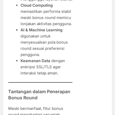
Cloud Computing
memastikan performa stabil
meski bonus round memicu
lonjakan aktivitas pengguna.
AI & Machine Learning
digunakan untuk
menyesuaikan pola bonus
round sesuai preferensi
pengguna.
Keamanan Data
dengan
enkripsi SSL/TLS agar
interaksi tetap aman.
Tantangan dalam Penerapan
Bonus Round
Meski bermanfaat, fitur bonus
round menghadapi sejumlah