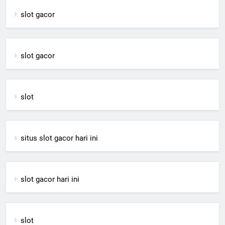
slot gacor
slot gacor
slot
situs slot gacor hari ini
slot gacor hari ini
slot