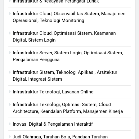
Infrastruktur & Rekayasa Perangkat Lunak
Infrastruktur Cloud, Observabilitas Sistem, Manajemen
Operasional, Teknologi Monitoring
Infrastruktur Cloud, Optimisasi Sistem, Keamanan
Digital, Sistem Login
Infrastruktur Server, Sistem Login, Optimisasi Sistem,
Pengalaman Pengguna
Infrastruktur Sistem, Teknologi Aplikasi, Arsitektur
Digital, Integrasi Sistem
Infrastruktur Teknologi, Layanan Online
Infrastruktur Teknologi, Optimasi Sistem, Cloud
Architecture, Keandalan Platform, Manajemen Kinerja
Inovasi Digital & Pengalaman Interaktif
Judi Olahraga, Taruhan Bola, Panduan Taruhan