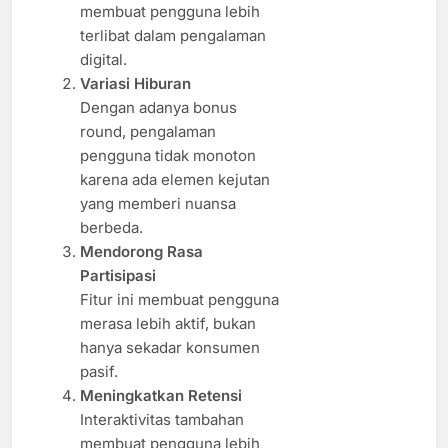
membuat pengguna lebih
terlibat dalam pengalaman
digital.
Variasi Hiburan
Dengan adanya bonus
round, pengalaman
pengguna tidak monoton
karena ada elemen kejutan
yang memberi nuansa
berbeda.
Mendorong Rasa
Partisipasi
Fitur ini membuat pengguna
merasa lebih aktif, bukan
hanya sekadar konsumen
pasif.
Meningkatkan Retensi
Interaktivitas tambahan
membuat pengguna lebih