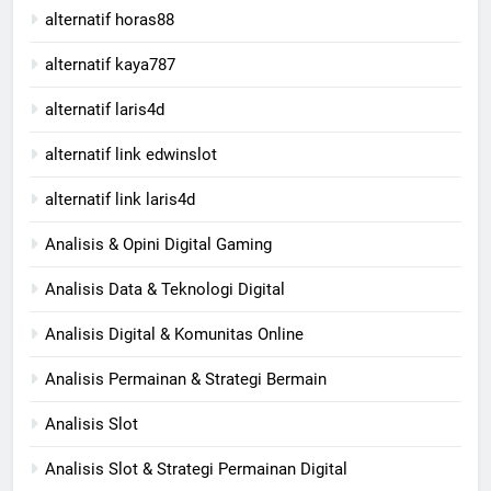
alternatif horas88
alternatif kaya787
alternatif laris4d
alternatif link edwinslot
alternatif link laris4d
Analisis & Opini Digital Gaming
Analisis Data & Teknologi Digital
Analisis Digital & Komunitas Online
Analisis Permainan & Strategi Bermain
Analisis Slot
Analisis Slot & Strategi Permainan Digital