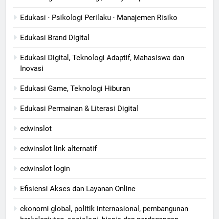
Edukasi · Psikologi Perilaku · Manajemen Risiko
Edukasi Brand Digital
Edukasi Digital, Teknologi Adaptif, Mahasiswa dan
Inovasi
Edukasi Game, Teknologi Hiburan
Edukasi Permainan & Literasi Digital
edwinslot
edwinslot link alternatif
edwinslot login
Efisiensi Akses dan Layanan Online
ekonomi global, politik internasional, pembangunan