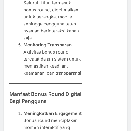
Seluruh fitur, termasuk
bonus round, dioptimalkan
untuk perangkat mobile
sehingga pengguna tetap
nyaman berinteraksi kapan
saja.
Monitoring Transparan
Aktivitas bonus round
tercatat dalam sistem untuk
memastikan keadilan,
keamanan, dan transparansi.
Manfaat Bonus Round Digital
Bagi Pengguna
Meningkatkan Engagement
Bonus round menciptakan
momen interaktif yang