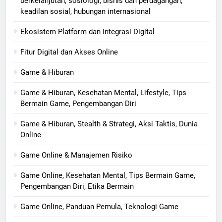
berkelanjutan, sosiologi, bisnis dan perdagangan,
keadilan sosial, hubungan internasional
Ekosistem Platform dan Integrasi Digital
Fitur Digital dan Akses Online
Game & Hiburan
Game & Hiburan, Kesehatan Mental, Lifestyle, Tips
Bermain Game, Pengembangan Diri
Game & Hiburan, Stealth & Strategi, Aksi Taktis, Dunia
Online
Game Online & Manajemen Risiko
Game Online, Kesehatan Mental, Tips Bermain Game,
Pengembangan Diri, Etika Bermain
Game Online, Panduan Pemula, Teknologi Game