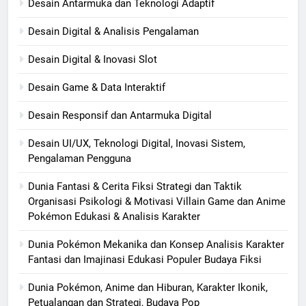
Desain Antarmuka dan Teknologi Adaptif
Desain Digital & Analisis Pengalaman
Desain Digital & Inovasi Slot
Desain Game & Data Interaktif
Desain Responsif dan Antarmuka Digital
Desain UI/UX, Teknologi Digital, Inovasi Sistem,
Pengalaman Pengguna
Dunia Fantasi & Cerita Fiksi Strategi dan Taktik
Organisasi Psikologi & Motivasi Villain Game dan Anime
Pokémon Edukasi & Analisis Karakter
Dunia Pokémon Mekanika dan Konsep Analisis Karakter
Fantasi dan Imajinasi Edukasi Populer Budaya Fiksi
Dunia Pokémon, Anime dan Hiburan, Karakter Ikonik,
Petualangan dan Strategi, Budaya Pop