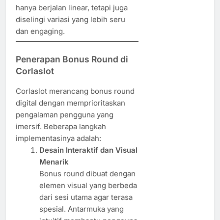
hanya berjalan linear, tetapi juga
diselingi variasi yang lebih seru
dan engaging.
Penerapan Bonus Round di
Corlaslot
Corlaslot merancang bonus round
digital dengan memprioritaskan
pengalaman pengguna yang
imersif. Beberapa langkah
implementasinya adalah:
Desain Interaktif dan Visual
Menarik
Bonus round dibuat dengan
elemen visual yang berbeda
dari sesi utama agar terasa
spesial. Antarmuka yang