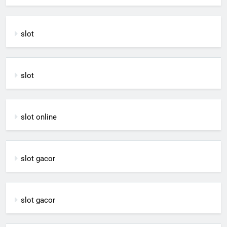
slot
slot
slot online
slot gacor
slot gacor