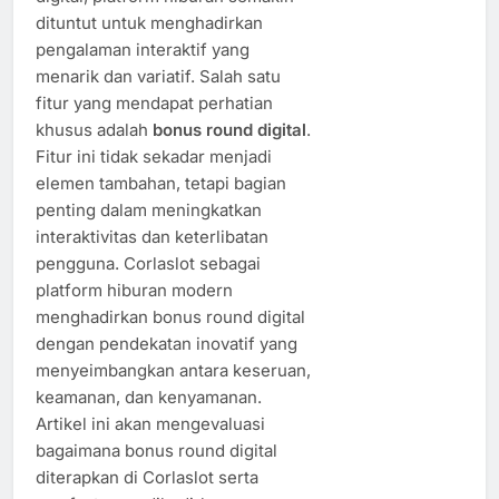
dituntut untuk menghadirkan
pengalaman interaktif yang
menarik dan variatif. Salah satu
fitur yang mendapat perhatian
khusus adalah
bonus round digital
.
Fitur ini tidak sekadar menjadi
elemen tambahan, tetapi bagian
penting dalam meningkatkan
interaktivitas dan keterlibatan
pengguna. Corlaslot sebagai
platform hiburan modern
menghadirkan bonus round digital
dengan pendekatan inovatif yang
menyeimbangkan antara keseruan,
keamanan, dan kenyamanan.
Artikel ini akan mengevaluasi
bagaimana bonus round digital
diterapkan di Corlaslot serta