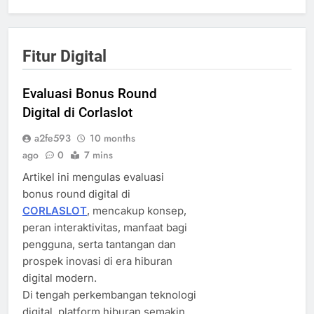
Fitur Digital
Evaluasi Bonus Round
Digital di Corlaslot
a2fe593
10 months
ago
0
7 mins
Artikel ini mengulas evaluasi
bonus round digital di
CORLASLOT
, mencakup konsep,
peran interaktivitas, manfaat bagi
pengguna, serta tantangan dan
prospek inovasi di era hiburan
digital modern.
Di tengah perkembangan teknologi
digital, platform hiburan semakin