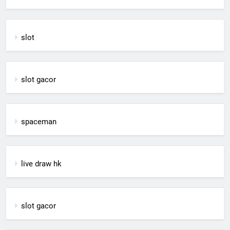
slot
slot gacor
spaceman
live draw hk
slot gacor