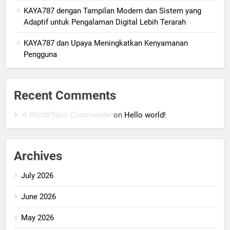
KAYA787 dengan Tampilan Modern dan Sistem yang
Adaptif untuk Pengalaman Digital Lebih Terarah
KAYA787 dan Upaya Meningkatkan Kenyamanan
Pengguna
Recent Comments
A WordPress Commenter
on
Hello world!
Archives
July 2026
June 2026
May 2026