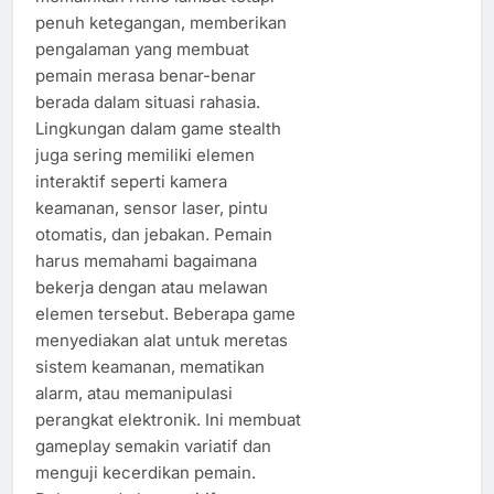
penuh ketegangan, memberikan
pengalaman yang membuat
pemain merasa benar-benar
berada dalam situasi rahasia.
Lingkungan dalam game stealth
juga sering memiliki elemen
interaktif seperti kamera
keamanan, sensor laser, pintu
otomatis, dan jebakan. Pemain
harus memahami bagaimana
bekerja dengan atau melawan
elemen tersebut. Beberapa game
menyediakan alat untuk meretas
sistem keamanan, mematikan
alarm, atau memanipulasi
perangkat elektronik. Ini membuat
gameplay semakin variatif dan
menguji kecerdikan pemain.