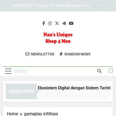
Skip
LEBAH4D dengan Tampilan Responsif untuk
to
Pengguna Modern
content
KAYA787 dengan Tampilan Modern dan Sistem
yang Adaptif untuk Pengalaman Digital Lebih
Terarah
LEBAH4D sebagai Ekosistem Digital dengan
Sistem Terintegrasi
EDWINSLOT dengan Tampilan Responsif untuk
Pengguna Modern
Nan's Unique
Dapatkan Produk Fashion Pria Terbaik
LEBAH4D dengan Tampilan Responsif untuk
NEWSLETTER
RANDOM NEWS
Pengguna Modern
Shop 4 Men
Di Nans Unique Shop 4 Men. Tampil
KAYA787 dengan Tampilan Modern dan Sistem
Stylish Dengan Koleksi Terbaru Kami.
yang Adaptif untuk Pengalaman Digital Lebih
MENU
Terarah
BAH4D sebagai Ekosistem Digital dengan Sistem Terintegrasi
HEADLINES
Weeks Ago
Home
gameplay infiltrasi