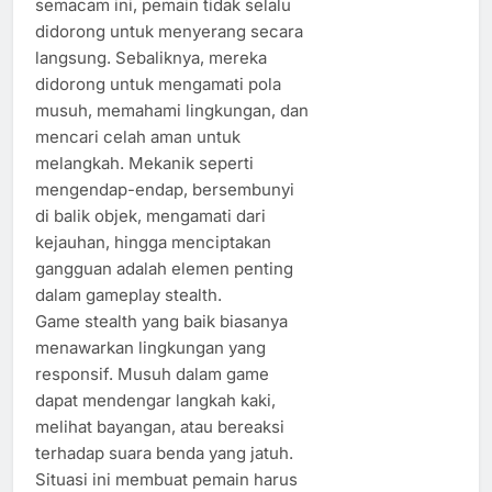
semacam ini, pemain tidak selalu
didorong untuk menyerang secara
langsung. Sebaliknya, mereka
didorong untuk mengamati pola
musuh, memahami lingkungan, dan
mencari celah aman untuk
melangkah. Mekanik seperti
mengendap-endap, bersembunyi
di balik objek, mengamati dari
kejauhan, hingga menciptakan
gangguan adalah elemen penting
dalam gameplay stealth.
Game stealth yang baik biasanya
menawarkan lingkungan yang
responsif. Musuh dalam game
dapat mendengar langkah kaki,
melihat bayangan, atau bereaksi
terhadap suara benda yang jatuh.
Situasi ini membuat pemain harus