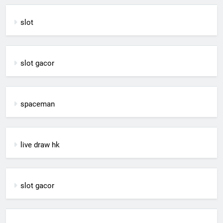
slot
slot gacor
spaceman
live draw hk
slot gacor