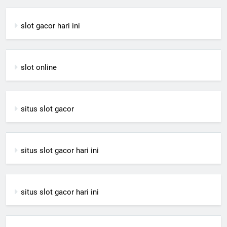
slot gacor hari ini
slot online
situs slot gacor
situs slot gacor hari ini
situs slot gacor hari ini