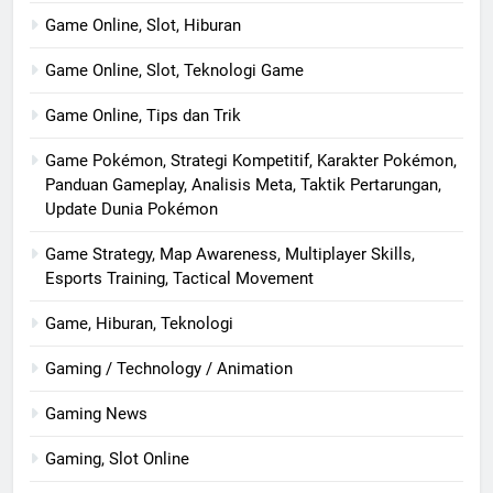
Game Online, Slot, Hiburan
Game Online, Slot, Teknologi Game
Game Online, Tips dan Trik
Game Pokémon, Strategi Kompetitif, Karakter Pokémon,
Panduan Gameplay, Analisis Meta, Taktik Pertarungan,
Update Dunia Pokémon
Game Strategy, Map Awareness, Multiplayer Skills,
Esports Training, Tactical Movement
Game, Hiburan, Teknologi
Gaming / Technology / Animation
Gaming News
Gaming, Slot Online