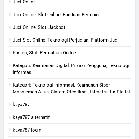
Judi Online
Judi Online, Slot Online, Panduan Bermain
Judi Online, Slot, Jackpot
Judi Slot Online, Teknologi Perjudian, Platform Judi
Kasino, Slot, Permainan Online
Kategori: Keamanan Digital, Privasi Pengguna, Teknologi
Informasi
Kategori: Teknologi Informasi, Keamanan Siber,
Manajemen Akun, Sistem Otentikasi, Infrastruktur Digital
kaya787
kaya787 alternatif
kaya787 login