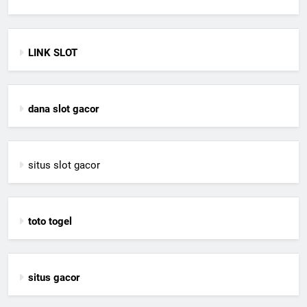
LINK SLOT
dana slot gacor
situs slot gacor
toto togel
situs gacor