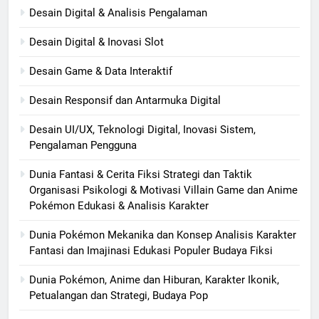
Desain Digital & Analisis Pengalaman
Desain Digital & Inovasi Slot
Desain Game & Data Interaktif
Desain Responsif dan Antarmuka Digital
Desain UI/UX, Teknologi Digital, Inovasi Sistem,
Pengalaman Pengguna
Dunia Fantasi & Cerita Fiksi Strategi dan Taktik
Organisasi Psikologi & Motivasi Villain Game dan Anime
Pokémon Edukasi & Analisis Karakter
Dunia Pokémon Mekanika dan Konsep Analisis Karakter
Fantasi dan Imajinasi Edukasi Populer Budaya Fiksi
Dunia Pokémon, Anime dan Hiburan, Karakter Ikonik,
Petualangan dan Strategi, Budaya Pop