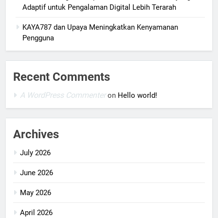
Adaptif untuk Pengalaman Digital Lebih Terarah
KAYA787 dan Upaya Meningkatkan Kenyamanan
Pengguna
Recent Comments
A WordPress Commenter
on
Hello world!
Archives
July 2026
June 2026
May 2026
April 2026