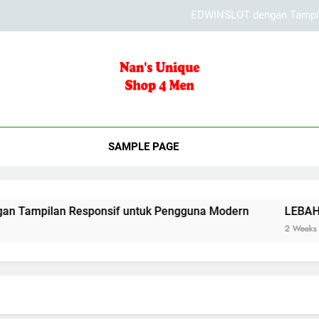
EDWINSLOT dengan Tampil
LEBAH4D dengan Tampil
KAYA787 dengan Tampilan Modern dan Sistem yang Adaptif un
's Unique Shop 4 Men
LEBAH4D sebagai Ekosiste
roduk Fashion Pria Terbaik Di Nans Unique Shop 4 Men. Tampi
EDWINSLOT dengan Tampil
SAMPLE PAGE
LEBAH4D dengan Tampil
KAYA787 dengan Tampilan Modern dan Sistem yang Adaptif un
 Responsif untuk Pengguna Modern
LEBAH4D dengan T
2 Weeks Ago