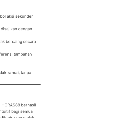
bol aksi sekunder
t” disajikan dengan
dak bersaing secara
ferensi tambahan
idak ramai
, tanpa
s, HORAS88 berhasil
intuitif bagi semua
ditunjukkan melalui