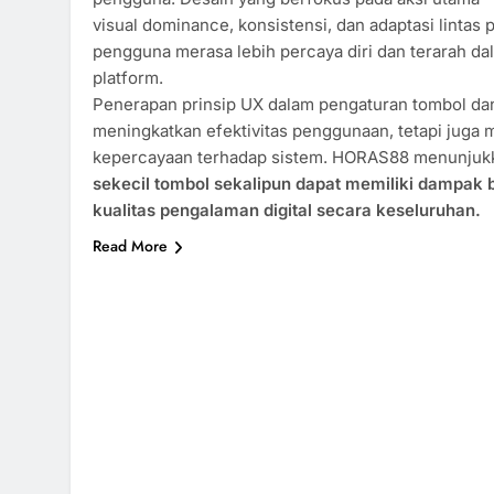
visual dominance, konsistensi, dan adaptasi lint
pengguna merasa lebih percaya diri dan terarah da
platform.
Penerapan prinsip UX dalam pengaturan tombol dan
meningkatkan efektivitas penggunaan, tetapi jug
kepercayaan terhadap sistem. HORAS88 menunju
sekecil tombol sekalipun dapat memiliki dampak 
kualitas pengalaman digital secara keseluruhan.
Read More