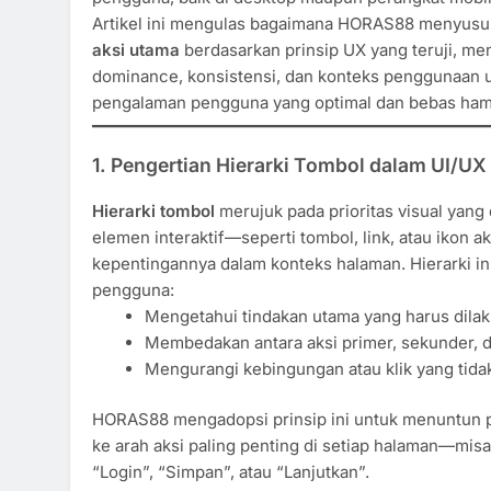
Artikel ini mengulas bagaimana HORAS88 menyus
aksi utama
berdasarkan prinsip UX yang teruji, me
dominance, konsistensi, dan konteks penggunaan 
pengalaman pengguna yang optimal dan bebas ham
1.
Pengertian Hierarki Tombol dalam UI/UX
Hierarki tombol
merujuk pada prioritas visual yang
elemen interaktif—seperti tombol, link, atau ikon 
kepentingannya dalam konteks halaman. Hierarki i
pengguna:
Mengetahui tindakan utama yang harus dila
Membedakan antara aksi primer, sekunder, 
Mengurangi kebingungan atau klik yang tida
HORAS88 mengadopsi prinsip ini untuk menuntun 
ke arah aksi paling penting di setiap halaman—misa
“Login”, “Simpan”, atau “Lanjutkan”.