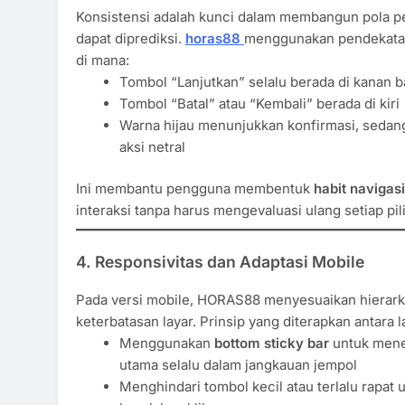
Konsistensi adalah kunci dalam membangun pola 
dapat diprediksi.
horas88
menggunakan pendekat
di mana:
Tombol “Lanjutkan” selalu berada di kanan 
Tombol “Batal” atau “Kembali” berada di kiri
Warna hijau menunjukkan konfirmasi, sedan
aksi netral
Ini membantu pengguna membentuk
habit navigasi
interaksi tanpa harus mengevaluasi ulang setiap pil
4.
Responsivitas dan Adaptasi Mobile
Pada versi mobile, HORAS88 menyesuaikan hierark
keterbatasan layar. Prinsip yang diterapkan antara l
Menggunakan
bottom sticky bar
untuk mene
utama selalu dalam jangkauan jempol
Menghindari tombol kecil atau terlalu rapa