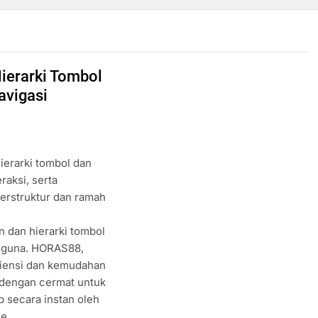
ierarki Tombol
avigasi
ierarki tombol dan
raksi, serta
terstruktur dan ramah
 dan hierarki tombol
ngguna. HORAS88,
isiensi dan kemudahan
dengan cermat untuk
 secara instan oleh
e.