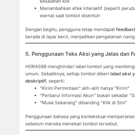
kesalahan klik
Menambahkan efek interaktif (seperti peru
warna) saat tombol disentuh
Dengan begitu, pengguna tetap mendapat
feedback
berada di layar kecil, menjadikan pengalaman navig
5.
Penggunaan Teks Aksi yang Jelas dan F
HORAS88 menghindari label tombol yang membingu
umum. Sebaliknya, setiap tombol diberi
label aksi 
deskriptif
, seperti:
“Kirim Permintaan” alih-alih hanya “Kirim”
“Perbarui Informasi Akun” bukan sekadar “
“Mulai Sekarang” dibanding “Klik di Sini”
Penggunaan bahasa yang kontekstual memperjelas
sebelum mereka menekan tombol tersebut.