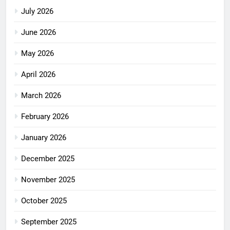
July 2026
June 2026
May 2026
April 2026
March 2026
February 2026
January 2026
December 2025
November 2025
October 2025
September 2025