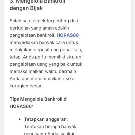
3. Mengelola Bankroll
dengan Bijak
Salah satu aspek terpenting dari
perjudian yang aman adalah
pengelolaan bankroll.
HORAS88
menyediakan banyak cara untuk
melakukan deposit dan penarikan,
tetapi Anda perlu memiliki strategi
pengelolaan uang yang baik untuk
memaksimalkan waktu bermain
Anda dan meminimalkan risiko
kerugian besar.
Tips Mengelola Bankroll di
HORAS88:
Tetapkan anggaran
:
Tentukan berapa banyak
uang yang Anda siapkan