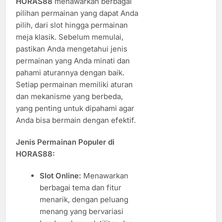
HORAS88
menawarkan berbagai
pilihan permainan yang dapat Anda
pilih, dari slot hingga permainan
meja klasik. Sebelum memulai,
pastikan Anda mengetahui jenis
permainan yang Anda minati dan
pahami aturannya dengan baik.
Setiap permainan memiliki aturan
dan mekanisme yang berbeda,
yang penting untuk dipahami agar
Anda bisa bermain dengan efektif.
Jenis Permainan Populer di
HORAS88:
Slot Online:
Menawarkan
berbagai tema dan fitur
menarik, dengan peluang
menang yang bervariasi