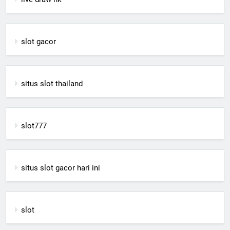
slot gacor
situs slot thailand
slot777
situs slot gacor hari ini
slot