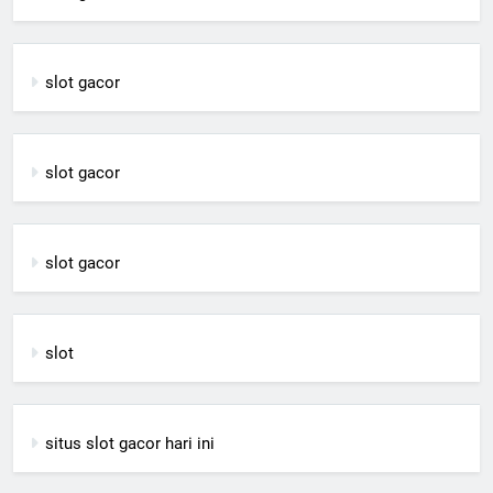
slot gacor
slot gacor
slot gacor
slot
situs slot gacor hari ini