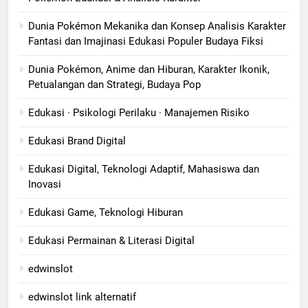
Dunia Pokémon Mekanika dan Konsep Analisis Karakter
Fantasi dan Imajinasi Edukasi Populer Budaya Fiksi
Dunia Pokémon, Anime dan Hiburan, Karakter Ikonik,
Petualangan dan Strategi, Budaya Pop
Edukasi · Psikologi Perilaku · Manajemen Risiko
Edukasi Brand Digital
Edukasi Digital, Teknologi Adaptif, Mahasiswa dan
Inovasi
Edukasi Game, Teknologi Hiburan
Edukasi Permainan & Literasi Digital
edwinslot
edwinslot link alternatif