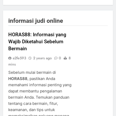
informasi judi online
HORAS88: Informasi yang
Wajib Diketahui Sebelum
Bermain
a2fe593
2 years ago
0
8
mins
Sebelum mulai bermain di
HORAS88
, pastikan Anda
memahami informasi penting yang
dapat membantu pengalaman
bermain Anda. Temukan panduan
tentang cara bermain, fitur,
keamanan, dan tips untuk
memaksimalkan peluang menang.