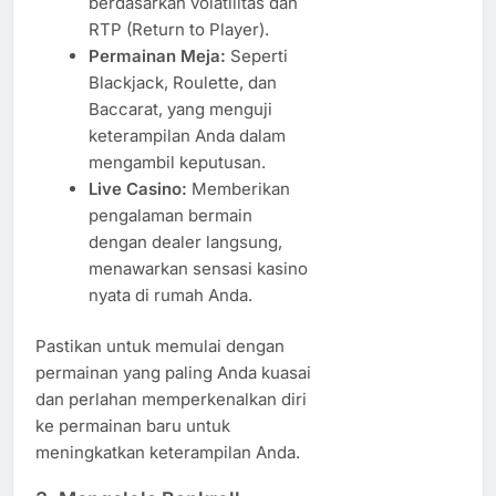
berdasarkan volatilitas dan
RTP (Return to Player).
Permainan Meja:
Seperti
Blackjack, Roulette, dan
Baccarat, yang menguji
keterampilan Anda dalam
mengambil keputusan.
Live Casino:
Memberikan
pengalaman bermain
dengan dealer langsung,
menawarkan sensasi kasino
nyata di rumah Anda.
Pastikan untuk memulai dengan
permainan yang paling Anda kuasai
dan perlahan memperkenalkan diri
ke permainan baru untuk
meningkatkan keterampilan Anda.