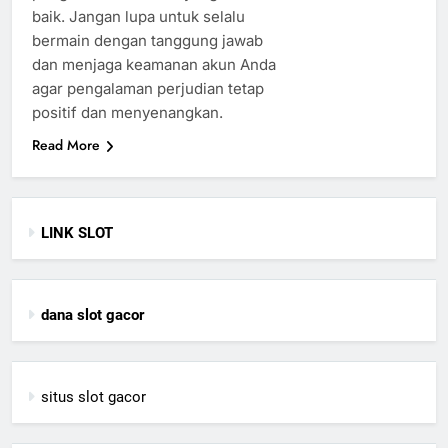
baik. Jangan lupa untuk selalu
bermain dengan tanggung jawab
dan menjaga keamanan akun Anda
agar pengalaman perjudian tetap
positif dan menyenangkan.
Read More
LINK SLOT
dana slot gacor
situs slot gacor