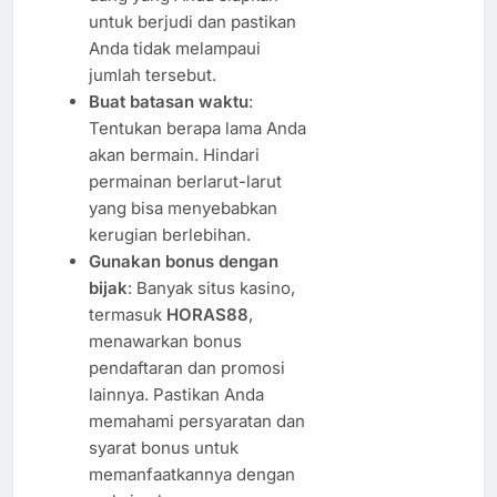
untuk berjudi dan pastikan
Anda tidak melampaui
jumlah tersebut.
Buat batasan waktu
:
Tentukan berapa lama Anda
akan bermain. Hindari
permainan berlarut-larut
yang bisa menyebabkan
kerugian berlebihan.
Gunakan bonus dengan
bijak
: Banyak situs kasino,
termasuk
HORAS88
,
menawarkan bonus
pendaftaran dan promosi
lainnya. Pastikan Anda
memahami persyaratan dan
syarat bonus untuk
memanfaatkannya dengan