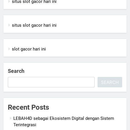
situs slot gacor hari ini
situs slot gacor hari ini
slot gacor hari ini
Search
SEARCH
Recent Posts
LEBAH4D sebagai Ekosistem Digital dengan Sistem
Terintegrasi