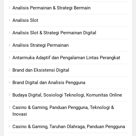
Analisis Permainan & Strategi Bermain
Analisis Slot
Analisis Slot & Strategi Permainan Digital
Analisis Strategi Permainan
Antarmuka Adaptif dan Pengalaman Lintas Perangkat
Brand dan Eksistensi Digital
Brand Digital dan Analisis Pengguna
Budaya Digital, Sosiologi Teknologi, Komunitas Online
Casino & Gaming, Panduan Pengguna, Teknologi &
Inovasi
Casino & Gaming, Taruhan Olahraga, Panduan Pengguna