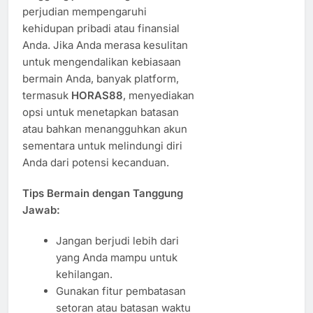
perjudian mempengaruhi
kehidupan pribadi atau finansial
Anda. Jika Anda merasa kesulitan
untuk mengendalikan kebiasaan
bermain Anda, banyak platform,
termasuk
HORAS88
, menyediakan
opsi untuk menetapkan batasan
atau bahkan menangguhkan akun
sementara untuk melindungi diri
Anda dari potensi kecanduan.
Tips Bermain dengan Tanggung
Jawab:
Jangan berjudi lebih dari
yang Anda mampu untuk
kehilangan.
Gunakan fitur pembatasan
setoran atau batasan waktu