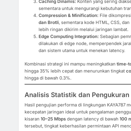
Caching Dinamis:
Konten yang sering diaks
sementara untuk mengurangi kebutuhan tran
Compression & Minification:
File dikompre
dan Brotli
, sementara kode HTML, CSS, dan 
lebih ringan dikirim melalui jaringan lambat.
Edge Computing Integration:
Sebagian pemr
dilakukan di edge node, memperpendek jara
dan sistem utama untuk menekan latency.
Kombinasi strategi ini mampu meningkatkan
time-t
hingga 35% lebih cepat dan menurunkan tingkat
co
hingga di bawah 0.3%.
Analisis Statistik dan Pengukuran 
Hasil pengujian performa di lingkungan KAYA787 
kecepatan jaringan ideal untuk pengalaman penggu
kisaran
10–25 Mbps
dengan latency di bawah
100 
tersebut, tingkat keberhasilan permintaan API men