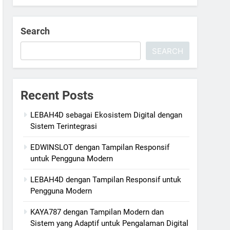
Search
SEARCH
Recent Posts
LEBAH4D sebagai Ekosistem Digital dengan
Sistem Terintegrasi
EDWINSLOT dengan Tampilan Responsif
untuk Pengguna Modern
LEBAH4D dengan Tampilan Responsif untuk
Pengguna Modern
KAYA787 dengan Tampilan Modern dan
Sistem yang Adaptif untuk Pengalaman Digital