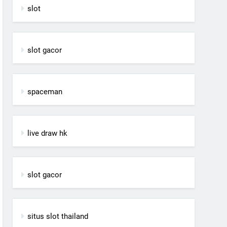
slot
slot gacor
spaceman
live draw hk
slot gacor
situs slot thailand