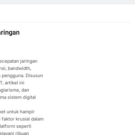
aringan
ecepatan jaringan
ensi, bandwidth,
n pengguna. Disusun
 artikel ini
giarisme, dan
ma sistem digital
net untuk hampir
faktor krusial dalam
atform seperti
elayani ribuan