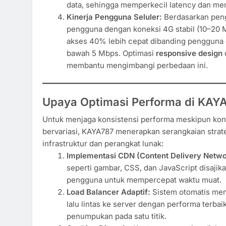
data, sehingga memperkecil latency dan me
Kinerja Pengguna Seluler:
Berdasarkan pengu
pengguna dengan koneksi 4G stabil (10–20 
akses 40% lebih cepat dibanding pengguna 
bawah 5 Mbps. Optimasi
responsive design
membantu mengimbangi perbedaan ini.
Upaya Optimasi Performa di KAY
Untuk menjaga konsistensi performa meskipun kond
bervariasi, KAYA787 menerapkan serangkaian strate
infrastruktur dan perangkat lunak:
Implementasi CDN (Content Delivery Netwo
seperti gambar, CSS, dan JavaScript disajika
pengguna untuk mempercepat waktu muat.
Load Balancer Adaptif:
Sistem otomatis men
lalu lintas ke server dengan performa terbai
penumpukan pada satu titik.