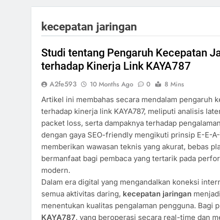
kecepatan jaringan
Studi tentang Pengaruh Kecepatan J
terhadap Kinerja Link KAYA787
A2fe593
10 Months Ago
0
8 Mins
Artikel ini membahas secara mendalam pengaruh k
terhadap kinerja link KAYA787, meliputi analisis lat
packet loss, serta dampaknya terhadap pengalama
dengan gaya SEO-friendly mengikuti prinsip E-E-A-T,
memberikan wawasan teknis yang akurat, bebas pla
bermanfaat bagi pembaca yang tertarik pada perfor
modern.
Dalam era digital yang mengandalkan koneksi inter
semua aktivitas daring,
kecepatan jaringan
menjadi 
menentukan kualitas pengalaman pengguna. Bagi pl
KAYA787
, yang beroperasi secara real-time dan m