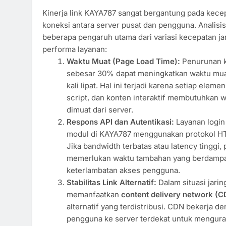
Kinerja link KAYA787 sangat bergantung pada kecep
koneksi antara server pusat dan pengguna. Analis
beberapa pengaruh utama dari variasi kecepatan ja
performa layanan:
Waktu Muat (Page Load Time):
Penurunan k
sebesar 30% dapat meningkatkan waktu mua
kali lipat. Hal ini terjadi karena setiap eleme
script, dan konten interaktif membutuhkan w
dimuat dari server.
Respons API dan Autentikasi:
Layanan login
modul di KAYA787 menggunakan protokol H
Jika bandwidth terbatas atau latency tinggi, 
memerlukan waktu tambahan yang berdamp
keterlambatan akses pengguna.
Stabilitas Link Alternatif:
Dalam situasi jari
memanfaatkan
content delivery network (C
alternatif yang terdistribusi. CDN bekerja 
pengguna ke server terdekat untuk menguran