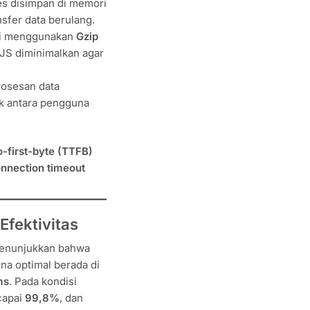
es disimpan di memori
sfer data berulang.
si menggunakan
Gzip
JS diminimalkan agar
osesan data
k antara pengguna
o-first-byte (TTFB)
nnection timeout
Efektivitas
menunjukkan bahwa
na optimal berada di
ms
. Pada kondisi
capai
99,8%
, dan