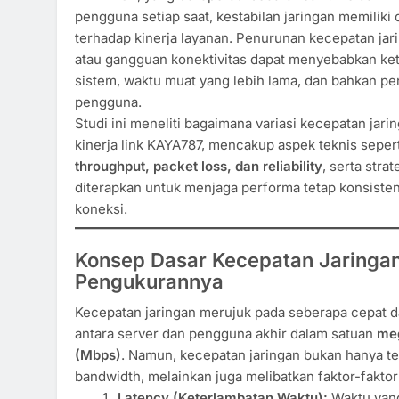
pengguna setiap saat, kestabilan jaringan memilik
terhadap kinerja layanan. Penurunan kecepatan jarin
atau gangguan konektivitas dapat menyebabkan ke
sistem, waktu muat yang lebih lama, dan bahkan p
pengguna.
Studi ini meneliti bagaimana variasi kecepatan ja
kinerja link KAYA787, mencakup aspek teknis seper
throughput, packet loss, dan reliability
, serta stra
diterapkan untuk menjaga performa tetap konsisten
koneksi.
Konsep Dasar Kecepatan Jaringa
Pengukurannya
Kecepatan jaringan merujuk pada seberapa cepat da
antara server dan pengguna akhir dalam satuan
meg
(Mbps)
. Namun, kecepatan jaringan bukan hanya t
bandwidth, melainkan juga melibatkan faktor-faktor 
Latency (Keterlambatan Waktu):
Waktu yang