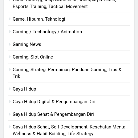
Esports Training, Tactical Movement
Game, Hiburan, Teknologi
Gaming / Technology / Animation
Gaming News
Gaming, Slot Online
Gaming, Strategi Permainan, Panduan Gaming, Tips &
Trik
Gaya Hidup
Gaya Hidup Digital & Pengembangan Diri
Gaya Hidup Sehat & Pengembangan Diri
Gaya Hidup Sehat, Self-Development, Kesehatan Mental,
Wellness & Habit Building, Life Strategy