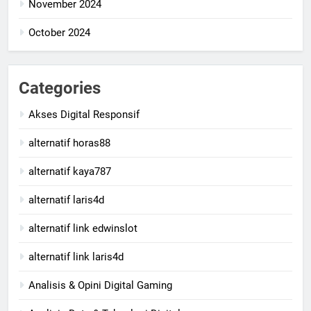
November 2024
October 2024
Categories
Akses Digital Responsif
alternatif horas88
alternatif kaya787
alternatif laris4d
alternatif link edwinslot
alternatif link laris4d
Analisis & Opini Digital Gaming