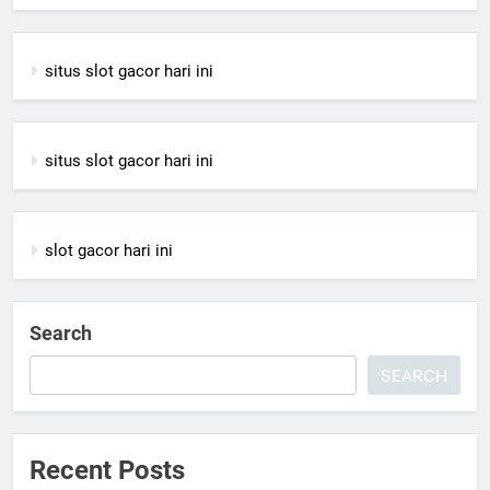
situs slot gacor hari ini
situs slot gacor hari ini
slot gacor hari ini
Search
SEARCH
Recent Posts