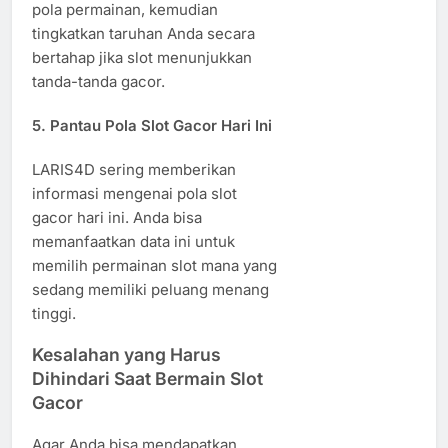
pola permainan, kemudian
tingkatkan taruhan Anda secara
bertahap jika slot menunjukkan
tanda-tanda gacor.
5.
Pantau Pola Slot Gacor Hari Ini
LARIS4D sering memberikan
informasi mengenai pola slot
gacor hari ini. Anda bisa
memanfaatkan data ini untuk
memilih permainan slot mana yang
sedang memiliki peluang menang
tinggi.
Kesalahan yang Harus
Dihindari Saat Bermain Slot
Gacor
Agar Anda bisa mendapatkan