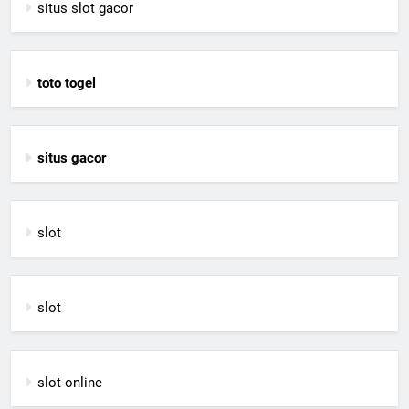
situs slot gacor
toto togel
situs gacor
slot
slot
slot online