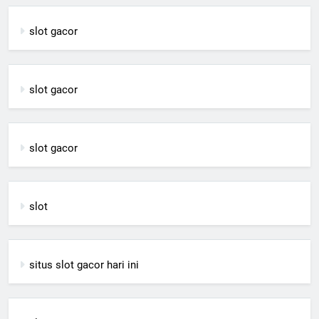
slot gacor
slot gacor
slot gacor
slot
situs slot gacor hari ini