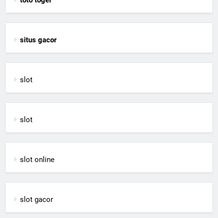
situs gacor
slot
slot
slot online
slot gacor