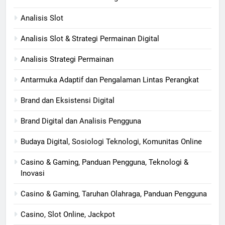
Analisis Slot
Analisis Slot & Strategi Permainan Digital
Analisis Strategi Permainan
Antarmuka Adaptif dan Pengalaman Lintas Perangkat
Brand dan Eksistensi Digital
Brand Digital dan Analisis Pengguna
Budaya Digital, Sosiologi Teknologi, Komunitas Online
Casino & Gaming, Panduan Pengguna, Teknologi &
Inovasi
Casino & Gaming, Taruhan Olahraga, Panduan Pengguna
Casino, Slot Online, Jackpot