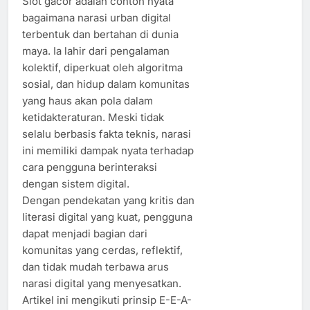
Slot gacor adalah contoh nyata
bagaimana narasi urban digital
terbentuk dan bertahan di dunia
maya. Ia lahir dari pengalaman
kolektif, diperkuat oleh algoritma
sosial, dan hidup dalam komunitas
yang haus akan pola dalam
ketidakteraturan. Meski tidak
selalu berbasis fakta teknis, narasi
ini memiliki dampak nyata terhadap
cara pengguna berinteraksi
dengan sistem digital.
Dengan pendekatan yang kritis dan
literasi digital yang kuat, pengguna
dapat menjadi bagian dari
komunitas yang cerdas, reflektif,
dan tidak mudah terbawa arus
narasi digital yang menyesatkan.
Artikel ini mengikuti prinsip E-E-A-