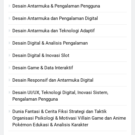
Desain Antarmuka & Pengalaman Pengguna
Desain Antarmuka dan Pengalaman Digital
Desain Antarmuka dan Teknologi Adaptif
Desain Digital & Analisis Pengalaman
Desain Digital & Inovasi Slot
Desain Game & Data Interaktif
Desain Responsif dan Antarmuka Digital
Desain UI/UX, Teknologi Digital, Inovasi Sistem,
Pengalaman Pengguna
Dunia Fantasi & Cerita Fiksi Strategi dan Taktik
Organisasi Psikologi & Motivasi Villain Game dan Anime
Pokémon Edukasi & Analisis Karakter