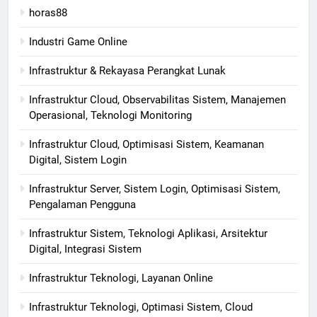
horas88
Industri Game Online
Infrastruktur & Rekayasa Perangkat Lunak
Infrastruktur Cloud, Observabilitas Sistem, Manajemen
Operasional, Teknologi Monitoring
Infrastruktur Cloud, Optimisasi Sistem, Keamanan
Digital, Sistem Login
Infrastruktur Server, Sistem Login, Optimisasi Sistem,
Pengalaman Pengguna
Infrastruktur Sistem, Teknologi Aplikasi, Arsitektur
Digital, Integrasi Sistem
Infrastruktur Teknologi, Layanan Online
Infrastruktur Teknologi, Optimasi Sistem, Cloud