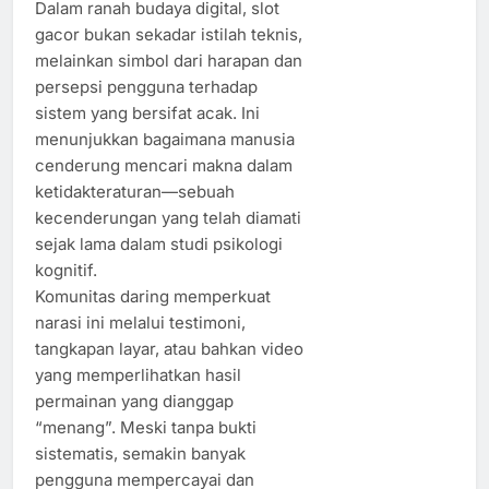
Dalam ranah budaya digital, slot
gacor bukan sekadar istilah teknis,
melainkan simbol dari harapan dan
persepsi pengguna terhadap
sistem yang bersifat acak. Ini
menunjukkan bagaimana manusia
cenderung mencari makna dalam
ketidakteraturan—sebuah
kecenderungan yang telah diamati
sejak lama dalam studi psikologi
kognitif.
Komunitas daring memperkuat
narasi ini melalui testimoni,
tangkapan layar, atau bahkan video
yang memperlihatkan hasil
permainan yang dianggap
“menang”. Meski tanpa bukti
sistematis, semakin banyak
pengguna mempercayai dan