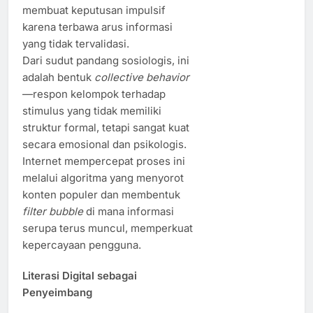
membuat keputusan impulsif
karena terbawa arus informasi
yang tidak tervalidasi.
Dari sudut pandang sosiologis, ini
adalah bentuk
collective behavior
—respon kelompok terhadap
stimulus yang tidak memiliki
struktur formal, tetapi sangat kuat
secara emosional dan psikologis.
Internet mempercepat proses ini
melalui algoritma yang menyorot
konten populer dan membentuk
filter bubble
di mana informasi
serupa terus muncul, memperkuat
kepercayaan pengguna.
Literasi Digital sebagai
Penyeimbang