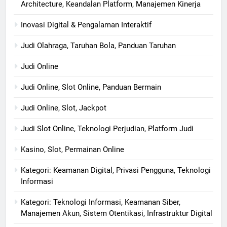
Architecture, Keandalan Platform, Manajemen Kinerja
Inovasi Digital & Pengalaman Interaktif
Judi Olahraga, Taruhan Bola, Panduan Taruhan
Judi Online
Judi Online, Slot Online, Panduan Bermain
Judi Online, Slot, Jackpot
Judi Slot Online, Teknologi Perjudian, Platform Judi
Kasino, Slot, Permainan Online
Kategori: Keamanan Digital, Privasi Pengguna, Teknologi
Informasi
Kategori: Teknologi Informasi, Keamanan Siber,
Manajemen Akun, Sistem Otentikasi, Infrastruktur Digital