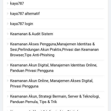
kaya787
kaya787 alternatif
kaya787 login
Keamanan & Audit Sistem
Keamanan Akses Pengguna,Manajemen Identitas &
Sesi,Perlindungan Akun Praktis,Privasi dan Keamanan
Browser,Tips Anti-Phishing
Keamanan Akun Digital, Manajemen Identitas Online,
Panduan Privasi Pengguna
Keamanan Akun Online, Manajemen Akses Digital,
Privasi Pengguna
Keamanan Akun, Strategi Bermain, Server & Teknologi,
Panduan Pemula, Tips & Trik