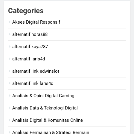
Categories
Akses Digital Responsif
alternatif horas88
alternatif kaya787
alternatif laris4d
alternatif link edwinslot
alternatif link laris4d
Analisis & Opini Digital Gaming
Analisis Data & Teknologi Digital
Analisis Digital & Komunitas Online
Analisis Permainan & Strategi Bermain