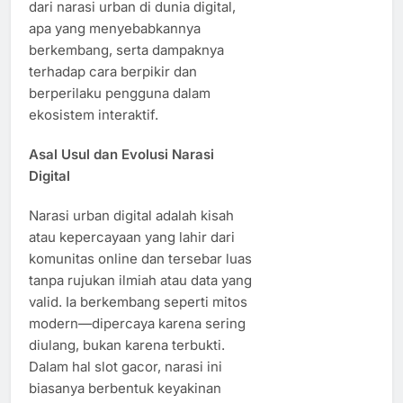
dari narasi urban di dunia digital,
apa yang menyebabkannya
berkembang, serta dampaknya
terhadap cara berpikir dan
berperilaku pengguna dalam
ekosistem interaktif.
Asal Usul dan Evolusi Narasi
Digital
Narasi urban digital adalah kisah
atau kepercayaan yang lahir dari
komunitas online dan tersebar luas
tanpa rujukan ilmiah atau data yang
valid. Ia berkembang seperti mitos
modern—dipercaya karena sering
diulang, bukan karena terbukti.
Dalam hal slot gacor, narasi ini
biasanya berbentuk keyakinan