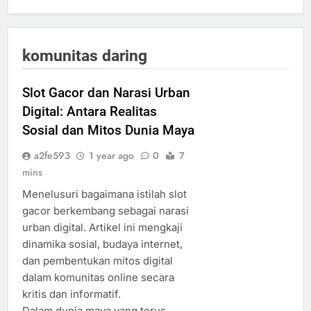
komunitas daring
Slot Gacor dan Narasi Urban
Digital: Antara Realitas
Sosial dan Mitos Dunia Maya
a2fe593
1 year ago
0
7
mins
Menelusuri bagaimana istilah slot
gacor berkembang sebagai narasi
urban digital. Artikel ini mengkaji
dinamika sosial, budaya internet,
dan pembentukan mitos digital
dalam komunitas online secara
kritis dan informatif.
Dalam dunia maya yang terus